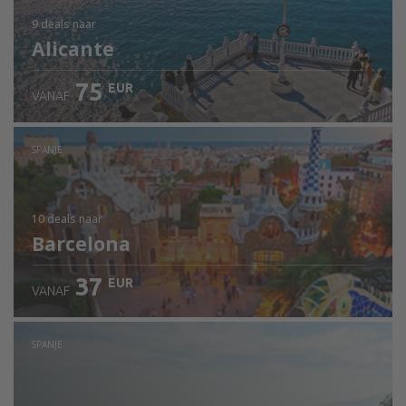
9 deals
naar
Alicante
75
EUR
VANAF
SPANJE
10 deals
naar
Barcelona
37
EUR
VANAF
SPANJE