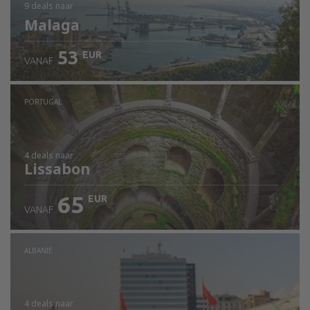
9 deals
naar
Malaga
53
EUR
VANAF
PORTUGAL
4 deals
naar
Lissabon
65
EUR
VANAF
ALBANIË
4 deals
naar