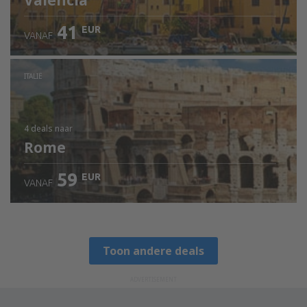
Valencia
41
EUR
VANAF
ITALIË
4 deals
naar
Rome
59
EUR
VANAF
Toon andere deals
ADVERTISEMENT