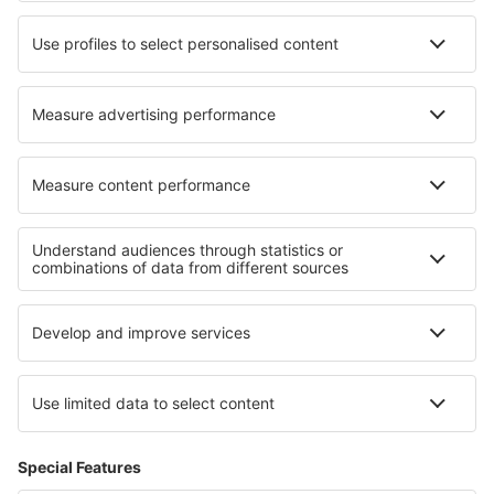
Wizz Air
Tui Fly
Transavia
Over eSky
Algemene voorwaarden
Mijn boekingen
Privacykennisgeving
Ondersteuning en contact
Privacy
Landen