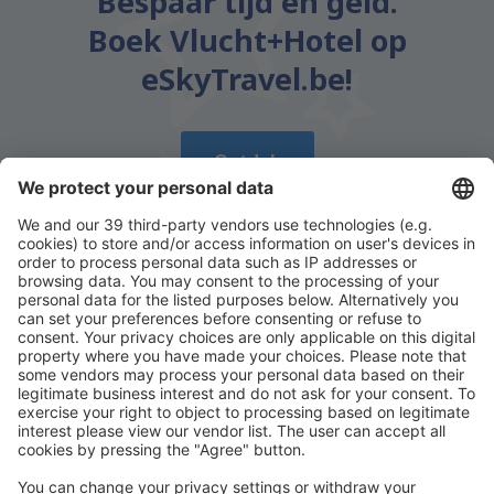
Bespaar tijd en geld.
Boek Vlucht+Hotel op
eSkyTravel.be!
Ontdek
Download onze app
en plan gemakkelijk uw
reizen