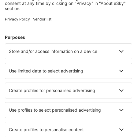
Plan je reis
Vliegtickets
Citytrip
Vakantie
Verblijf
Vlucht+hotel
Hotels
Transfers
Attracties
Luchtvaartmaatschappijen
Brussels Airlines
Ryanair