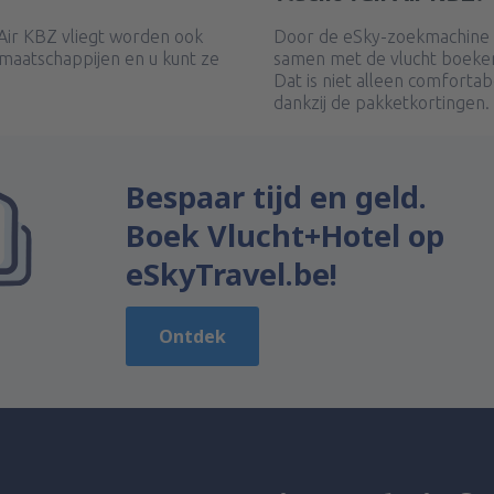
Air KBZ vliegt worden ook
Door de eSky-zoekmachine t
maatschappijen en u kunt ze
samen met de vlucht boeken
Dat is niet alleen comforta
dankzij de pakketkortingen.
Bespaar tijd en geld.
Boek Vlucht+Hotel op
eSkyTravel.be!
Ontdek