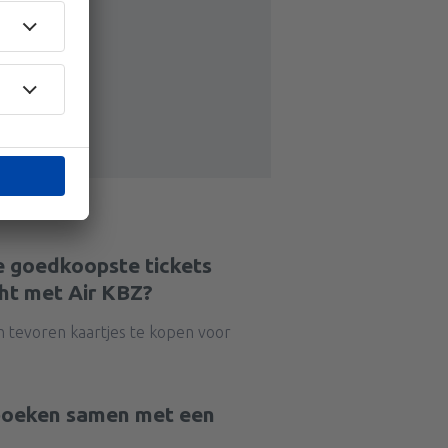
e goedkoopste tickets
ht met Air KBZ?
n tevoren kaartjes te kopen voor
 boeken samen met een