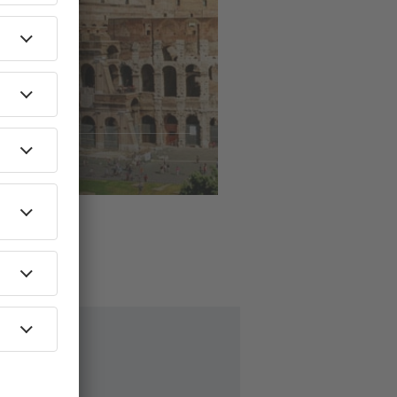
ls
naar
ome
60
EUR
AF