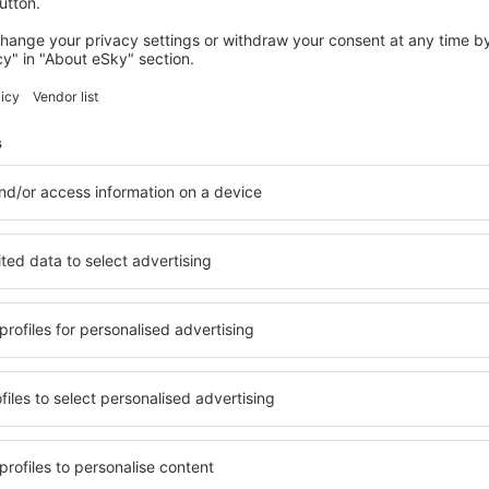
4 deals
naar
Lissabon
56
EUR
VANAF
SPANJE
ITALIË