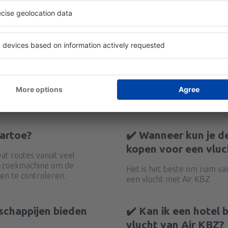
aartoe?
✔️ Wanneer kun je d
kopen voor een vluc
at routes vanuit veel
y-zoekmachine om de
Het is het beste om ruim va
en te controleren.
een vlucht met Air KBZ
schappijen bieden
✔️ Kan ik een hotel
vlucht van Air KBZ?