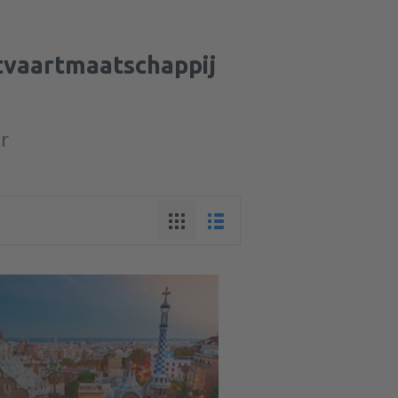
htvaartmaatschappij
ur