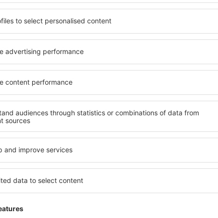
4 deals
naar
4 dea
Valencia
R
42
EUR
VANAF
VAN
Toon andere deals
ADVERTISEMENT