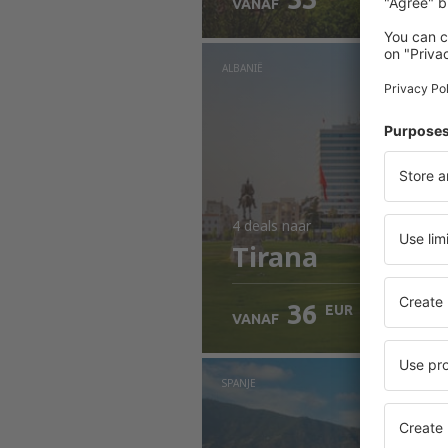
VANAF
ALBANIË
4 deals
naar
Tirana
36
EUR
VANAF
SPANJE