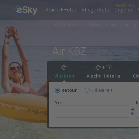
Vlucht+Hotel
Vlucht+Hotel
Vliegtickets
Citytrip
eSkyTravel.be
Luchtvaartmaatschappijen
Air KBZ
Vluchten
Vlucht+Hotel
Ci
Retour
Enkele reis
Van
N