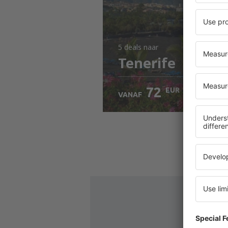
5 deals
naar
Tenerife
72
EUR
VANAF