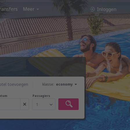
ransfers
Meer
Inloggen
otel toevoegen
klasse:
economy
atum
Passagiers
1