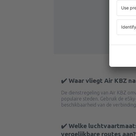
✔️ Waar vliegt Air KBZ n
De dienstregeling van Air KBZ omv
populaire steden. Gebruik de eSk
beschikbaarheid van de verbinding
✔️ Welke luchtvaartmaat
vergelijkbare routes aan?