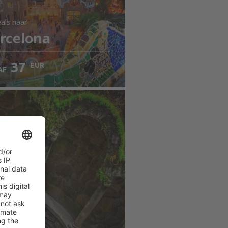
als
naar
rcelona
37
EUR
AF