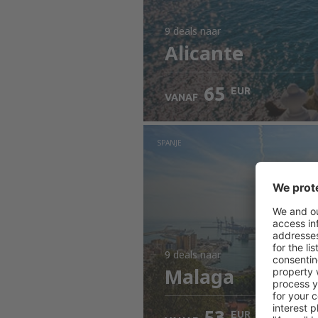
9 deals
naar
Alicante
65
EUR
VANAF
SPANJE
9 deals
naar
Malaga
53
EUR