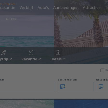
Vlucht+Hotel
Vakantie
Verblijf
Auto's
Aanbiedingen
Attracties
T
Air KBZ
tytrip
Vakantie
Hotels
H
aar
Vertrekdatum
Retourd