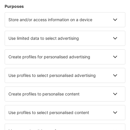
Vliegtickets
Citytrip
Vakantie
Verblijf
Vlucht+hotel
Hotels
Transfers
Attracties
Luchtvaartmaatschappijen
Brussels Airlines
Ryanair
Wizz Air
Tui Fly
Transavia