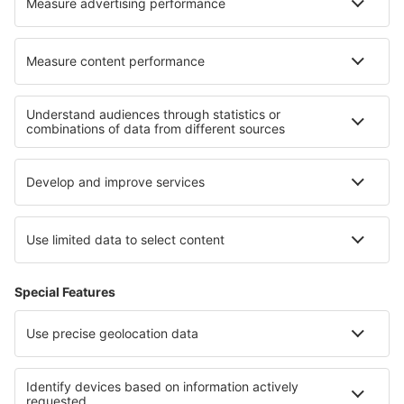
Over eSky
Algemene voorwaarden
Mijn boekingen
Privacykennisgeving
Ondersteuning en contact
Privacy
Landen
Internationale sites
eSky.eu
eSky.com
eDestinos.com