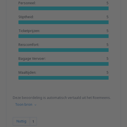
Personeel:
5
Stiptheid:
5
Ticketprijzen:
5
Reiscomfort:
5
Bagage Vervoer:
5
Maaltijden:
5
Deze beoordeling is automatisch vertaald uit het Roemeens.
Toon bron
Nuttig
1