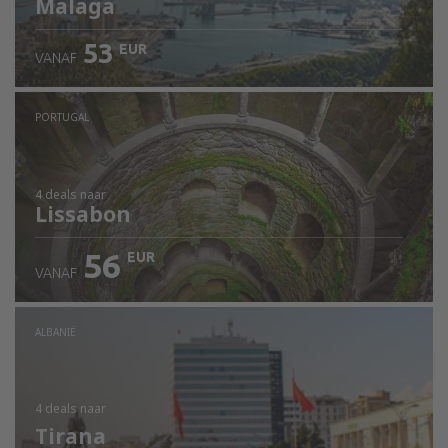
Malaga
53
EUR
VANAF
PORTUGAL
4 deals
naar
Lissabon
56
EUR
VANAF
ALBANIË
4 deals
naar
Tirana