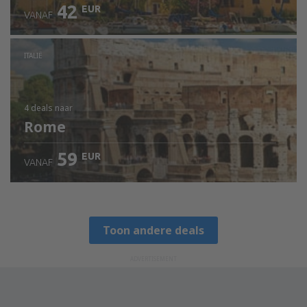
42
EUR
VANAF
ITALIË
4 deals
naar
Rome
59
EUR
VANAF
Toon andere deals
ADVERTISEMENT