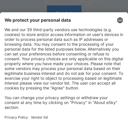
Ontdek
Download onze app
en plan gemakkelijk uw
reizen
Plan je reis