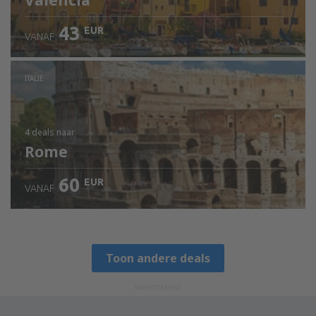
Valencia
43
EUR
VANAF
ITALIË
4 deals
naar
Rome
60
EUR
VANAF
Toon andere deals
ADVERTISEMENT