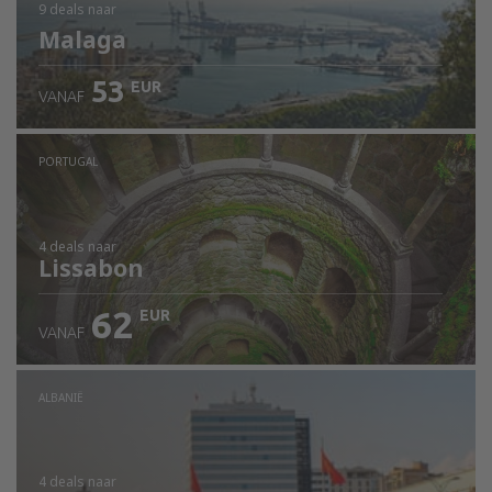
9 deals
naar
Malaga
53
EUR
VANAF
PORTUGAL
4 deals
naar
Lissabon
62
EUR
VANAF
ALBANIË
4 deals
naar