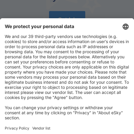
Ontdek
Download onze app
en plan gemakkelijk uw
reizen