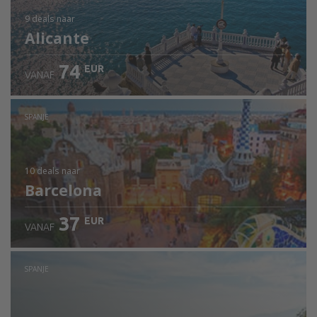
9 deals
naar
Alicante
74
EUR
VANAF
SPANJE
10 deals
naar
Barcelona
37
EUR
VANAF
SPANJE