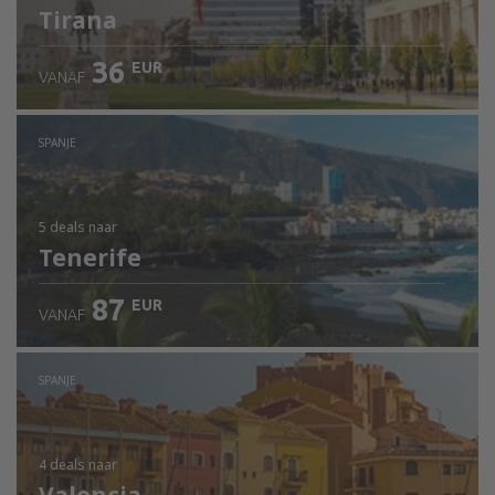
Tirana
36
EUR
VANAF
SPANJE
5 deals
naar
Tenerife
87
EUR
VANAF
SPANJE
4 deals
naar