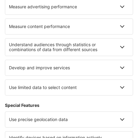
Over eSky
Algemene voorwaarden
Mijn boekingen
Privacykennisgeving
Ondersteuning en contact
Privacy
Landen
Internationale sites
eSky.eu
eSky.com
eDestinos.com