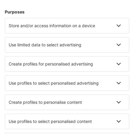
Plan je reis
Vliegtickets
Citytrip
Vakantie
Verblijf
Vlucht+hotel
Hotels
Transfers
Attracties
Luchtvaartmaatschappijen
Brussels Airlines
Ryanair
Wizz Air
Tui Fly
Transavia