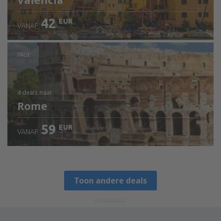
Valencia
42
EUR
VANAF
ITALIË
4 deals
naar
Rome
59
EUR
VANAF
Toon andere deals
ADVERTISEMENT