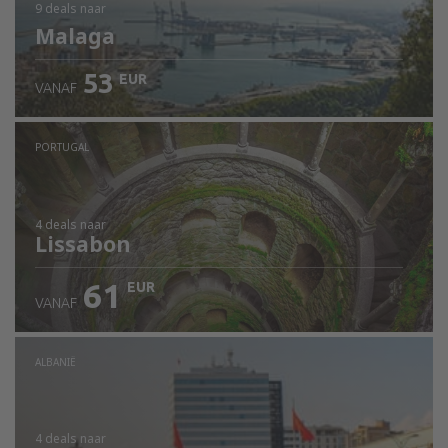
9 deals
naar
Malaga
53
EUR
VANAF
PORTUGAL
4 deals
naar
Lissabon
61
EUR
VANAF
ALBANIË
4 deals
naar