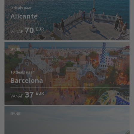
9 deals
naar
Alicante
70
EUR
VANAF
SPANJE
10 deals
naar
Barcelona
37
EUR
VANAF
SPANJE