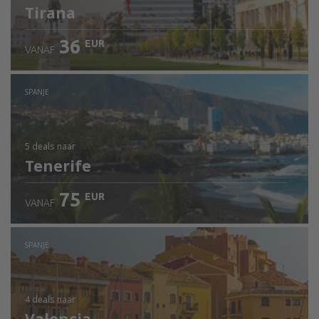
Tirana
36
EUR
VANAF
SPANJE
5 deals
naar
Tenerife
75
EUR
VANAF
SPANJE
4 deals
naar