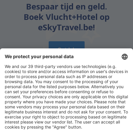
Bespaar tijd en geld.
Boek Vlucht+Hotel op
eSkyTravel.be!
Ontdek
Download onze app
en plan gemakkelijk uw
reizen