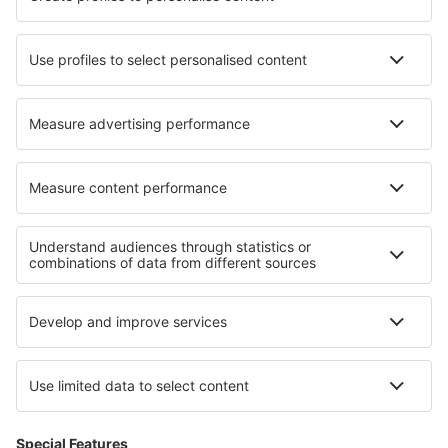
Wizz Air
Tui Fly
Transavia
Over eSky
Algemene voorwaarden
Mijn boekingen
Privacykennisgeving
Ondersteuning en contact
Privacy