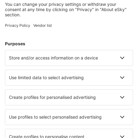
Plan je reis
Vliegtickets
Citytrip
Vakantie
Verblijf
Vlucht+hotel
Hotels
Transfers
Attracties
Luchtvaartmaatschappijen
Brussels Airlines
Ryanair