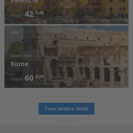
Valencia
42
EUR
VANAF
ITALIË
4 deals
naar
Rome
60
EUR
VANAF
Toon andere deals
ADVERTISEMENT