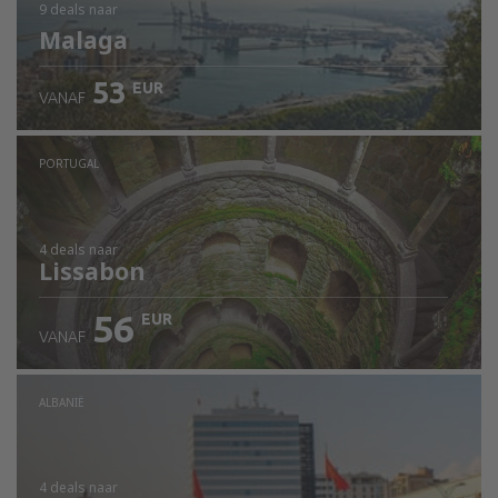
9 deals
naar
Malaga
53
EUR
VANAF
PORTUGAL
4 deals
naar
Lissabon
56
EUR
VANAF
ALBANIË
4 deals
naar