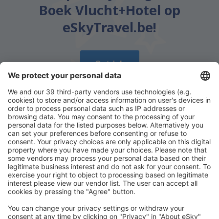
Boek Vlucht+Hotel op
eSkyTravel.be!
Ontdek
Download onze app
en plan gemakkelijk uw
reizen