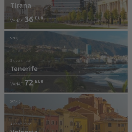
Tirana
36
EUR
VANAF
SPANJE
5 deals
naar
Tenerife
72
EUR
VANAF
SPANJE
4 deals
naar