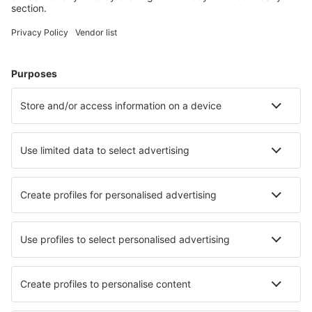
Plan je reis
Vliegtickets
Citytrip
Vakantie
Verblijf
Vlucht+hotel
Hotels
Transfers
Attracties
Luchtvaartmaatschappijen
Brussels Airlines
Ryanair
Wizz Air