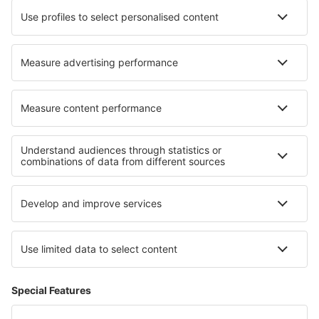
Tui Fly
Transavia
Over eSky
Algemene voorwaarden
Mijn boekingen
Privacykennisgeving
Ondersteuning en contact
Privacy
Landen