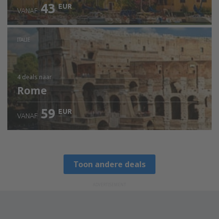
43
EUR
VANAF
ITALIË
4 deals
naar
Rome
59
EUR
VANAF
Toon andere deals
ADVERTISEMENT