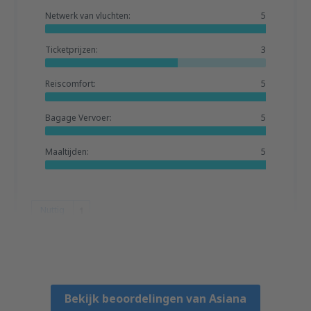
Netwerk van vluchten:
5
Ticketprijzen:
3
Reiscomfort:
5
Bagage Vervoer:
5
Maaltijden:
5
Nuttig
1
HECTOR
Chile,
Juli 2023
Bekijk beoordelingen van Asiana