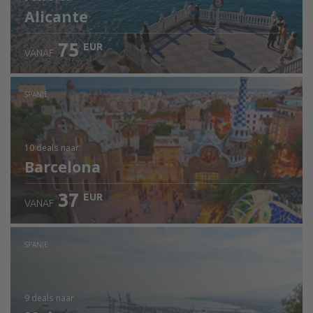
Alicante
75
EUR
VANAF
SPANJE
10 deals
naar
Barcelona
37
EUR
VANAF
SPANJE
9 deals
naar