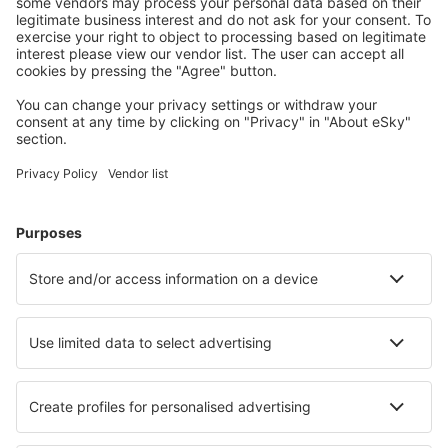
Download onze app
en plan gemakkelijk uw
reizen
Plan je reis
Vliegtickets
Citytrip
Vakantie
Verblijf
Vlucht+hotel
Hotels
Transfers
Attracties