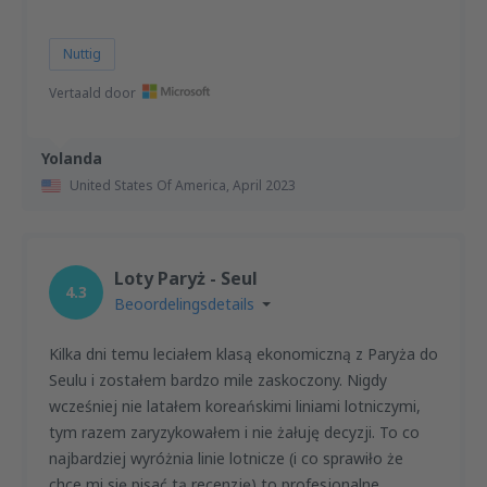
Nuttig
Vertaald door
Yolanda
United States Of America,
April 2023
Loty Paryż - Seul
4.3
Beoordelingsdetails
Kilka dni temu leciałem klasą ekonomiczną z Paryża do
Seulu i zostałem bardzo mile zaskoczony. Nigdy
wcześniej nie latałem koreańskimi liniami lotniczymi,
tym razem zaryzykowałem i nie żałuję decyzji. To co
najbardziej wyróżnia linie lotnicze (i co sprawiło że
chce mi się pisać tą recenzję) to profesjonalne