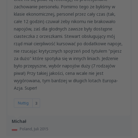
zachowanie personelu. Pomimo tego że byliśmy w
klasie ekonomicznej, personel przez cały czas (tak,
całe 12 godzin) czuwał żeby nikomu nie brakowało
napojów, zaś dla głodnych zawsze były dostępne
ciasteczka z orzeszkami. Stewart obsługujący mój
rząd miał cierpliwość kursować po dodatkowe napoje,
nie rzucając krytycznych spojrzeń pod tytułem "pijesz
za dużo" które spotyka się w innych liniach. Jedzenie
było przepyszne, wybór napojów duży (7 rodzajów
piwa!) Przy takiej jakości, cena wcale nie jest
wygórowana, tym bardziej w długich lotach Europa-
Azja. Super!
Nuttig
3
Michał
Poland,
Juli 2015