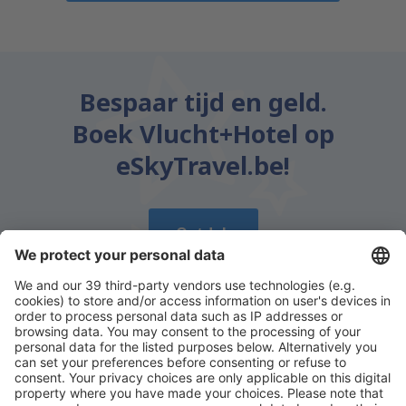
Bespaar tijd en geld.
Boek Vlucht+Hotel op
eSkyTravel.be!
Ontdek