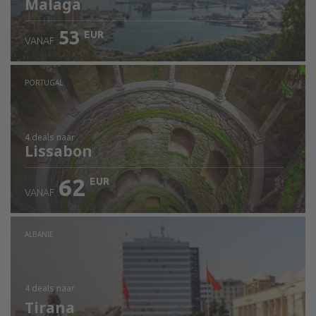
Malaga
53
EUR
VANAF
PORTUGAL
4 deals
naar
Lissabon
62
EUR
VANAF
ALBANIË
4 deals
naar
Tirana