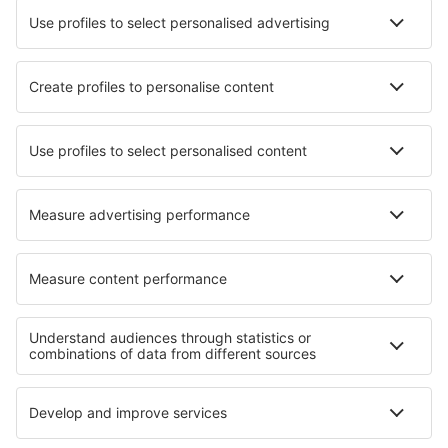
Luchtvaartmaatschappijen
Brussels Airlines
Ryanair
Wizz Air
Tui Fly
Transavia
Over eSky
Algemene voorwaarden
Mijn boekingen
Privacykennisgeving
Ondersteuning en contact
Privacy