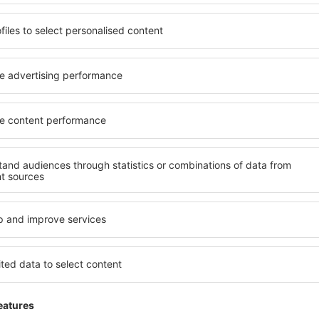
4 deals
naar
4 dea
Valencia
R
42
EUR
VANAF
VAN
Toon andere deals
ADVERTISEMENT