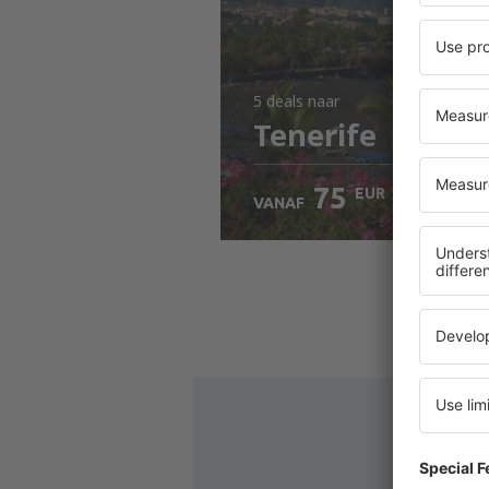
5 deals
naar
Tenerife
75
EUR
VANAF