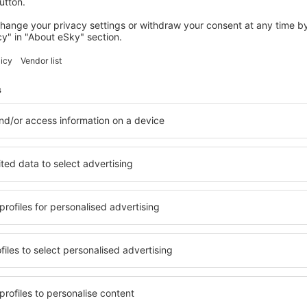
4 deals
naar
Lissabon
61
EUR
VANAF
SPANJE
ITALIË