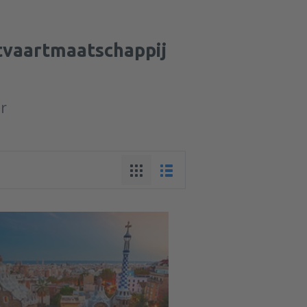
htvaartmaatschappij
ur