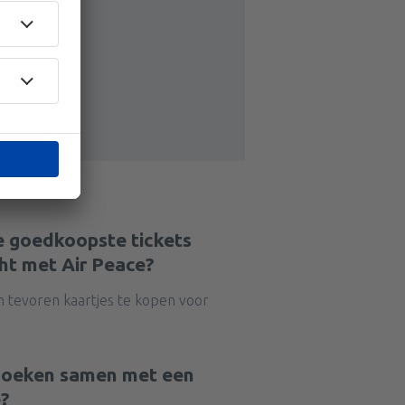
e goedkoopste tickets
ht met Air Peace?
n tevoren kaartjes te kopen voor
 boeken samen met een
e?