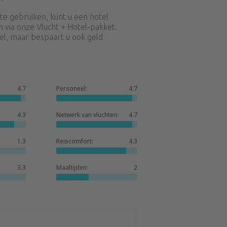
e gebruiken, kunt u een hotel
 via onze Vlucht + Hotel-pakket.
bel, maar bespaart u ook geld
4.7
Personeel:
4.7
4.3
Netwerk van vluchten:
4.7
1.3
Reiscomfort:
4.3
3.3
Maaltijden:
2