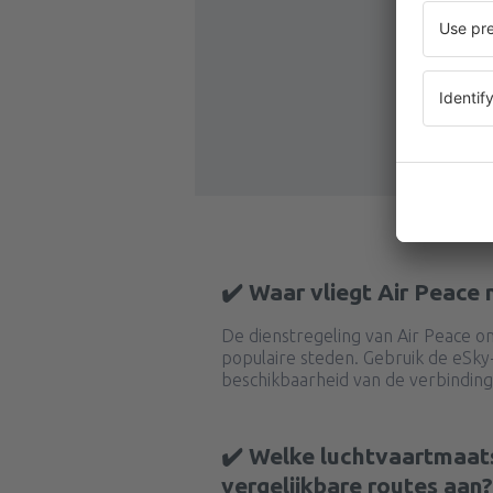
✔️ Waar vliegt Air Peace
De dienstregeling van Air Peace om
populaire steden. Gebruik de eSk
beschikbaarheid van de verbinding
✔️ Welke luchtvaartmaat
vergelijkbare routes aan?