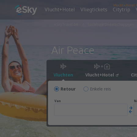
Vlucht+Hotel
Vlucht+Hotel
Vliegtickets
Citytrip
eSkyTravel.be
Luchtvaartmaatschappijen
Air Peace
Vluchten
Vlucht+Hotel
Ci
Retour
Enkele reis
Van
N