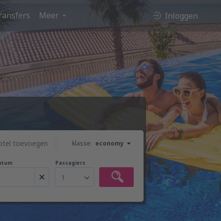
ransfers
Meer
Inloggen
otel toevoegen
klasse:
economy
atum
Passagiers
1