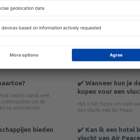
 naartoe?
✔️ Wanneer kun je d
kopen voor een vluc
vat routes vanuit veel
y-zoekmachine om de
Het is het beste om ruim va
en te controleren.
een vlucht met Air Peace
schappijen bieden
✔️ Kan ik een hotel
vlucht van Air Peac