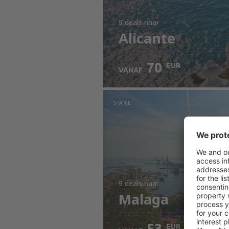
9 deals
naar
Alicante
70
EUR
VANAF
SPANJE
9 deals
naar
Malaga
53
EUR