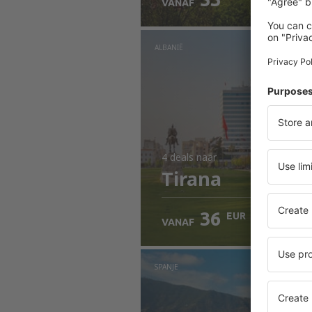
VANAF
ALBANIË
4 deals
naar
Tirana
36
EUR
VANAF
SPANJE