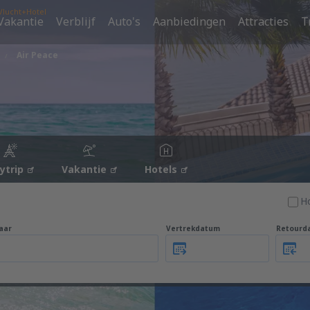
Vlucht+Hotel
Vakantie
Verblijf
Auto's
Aanbiedingen
Attracties
T
Air Peace
tytrip
Vakantie
Hotels
H
aar
Vertrekdatum
Retourd