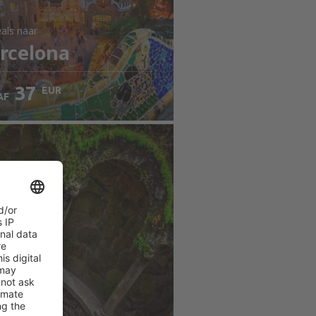
als
naar
rcelona
37
EUR
AF