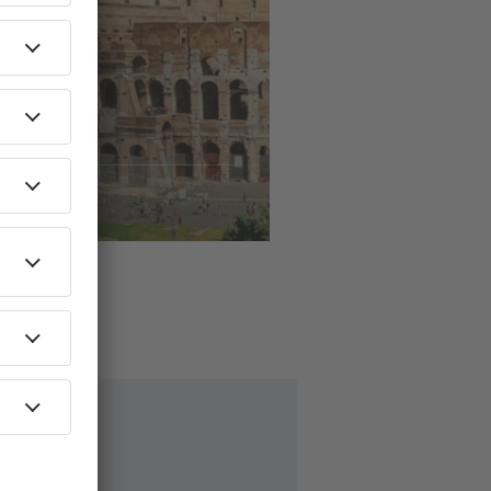
ls
naar
ome
59
EUR
AF