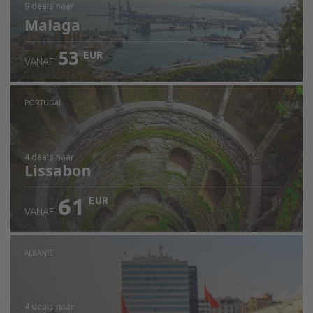
9 deals
naar
Malaga
53
EUR
VANAF
PORTUGAL
4 deals
naar
Lissabon
61
EUR
VANAF
ALBANIË
4 deals
naar