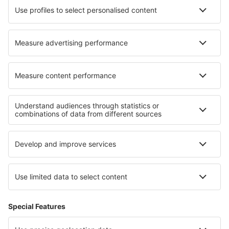
Tui Fly
Transavia
Over eSky
Algemene voorwaarden
Mijn boekingen
Privacykennisgeving
Ondersteuning en contact
Privacy
Landen