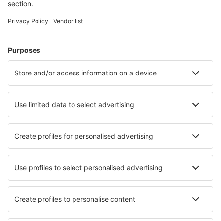
Plan je reis
Vliegtickets
Citytrip
Vakantie
Verblijf
Vlucht+hotel
Hotels
Transfers
Attracties
Luchtvaartmaatschappijen
Brussels Airlines
Ryanair
Wizz Air