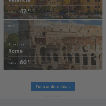
Valencia
42
EUR
VANAF
ITALIË
4 deals
naar
Rome
60
EUR
VANAF
Toon andere deals
ADVERTISEMENT