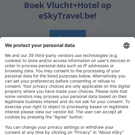
Boek Vlucht+Hotel op
eSkyTravel.be!
Ontdek
Download onze app
en plan gemakkelijk uw
reizen