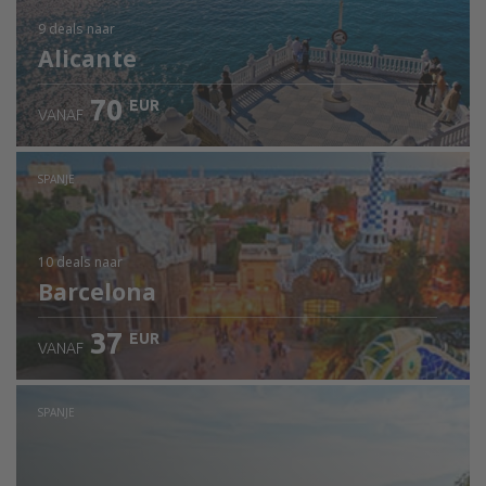
9 deals
naar
Alicante
70
EUR
VANAF
SPANJE
10 deals
naar
Barcelona
37
EUR
VANAF
SPANJE