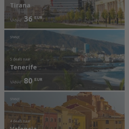
Tirana
36
EUR
VANAF
SPANJE
5 deals
naar
Tenerife
80
EUR
VANAF
SPANJE
4 deals
naar