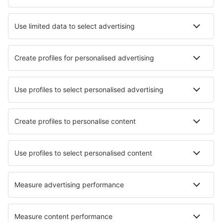
Vakantie
Verblijf
Vlucht+hotel
Hotels
Transfers
Attracties
Luchtvaartmaatschappijen
Brussels Airlines
Ryanair
Wizz Air
Tui Fly
Transavia
Over eSky
Algemene voorwaarden
Mijn boekingen