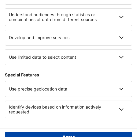
Privacykennisgeving
Ondersteuning en contact
Privacy
Landen
Internationale sites
eSky.eu
eSky.com
eDestinos.com