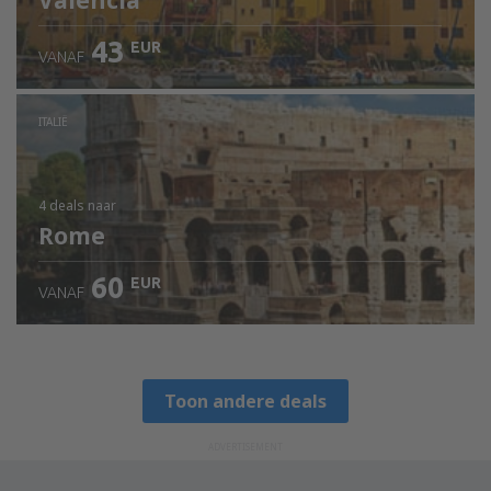
Valencia
43
EUR
VANAF
ITALIË
4 deals
naar
Rome
60
EUR
VANAF
Toon andere deals
ADVERTISEMENT