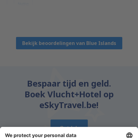
Nuttig
Margaret
Wielka Brytania,
Augustus 2023
Bekijk beoordelingen van Blue Islands
Bespaar tijd en geld.
Boek Vlucht+Hotel op
eSkyTravel.be!
Ontdek