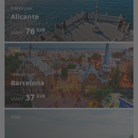
9 deals
naar
Alicante
76
EUR
VANAF
SPANJE
10 deals
naar
Barcelona
37
EUR
VANAF
SPANJE