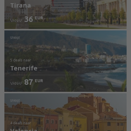
Tirana
36
EUR
VANAF
SPANJE
5 deals
naar
Tenerife
87
EUR
VANAF
SPANJE
4 deals
naar