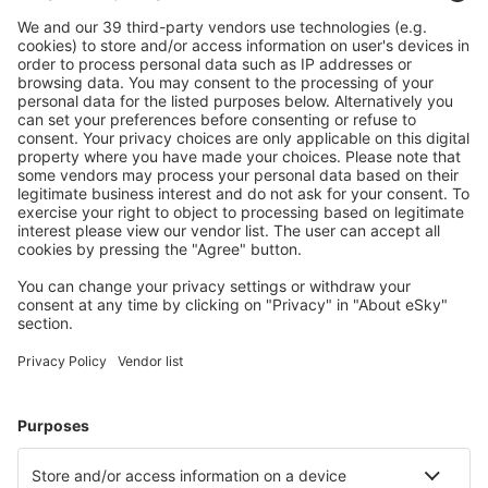
Download onze app
en plan gemakkelijk uw
reizen
Plan je reis
Vliegtickets
Citytrip