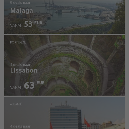
9 deals
naar
Malaga
53
EUR
VANAF
PORTUGAL
4 deals
naar
Lissabon
63
EUR
VANAF
ALBANIË
4 deals
naar