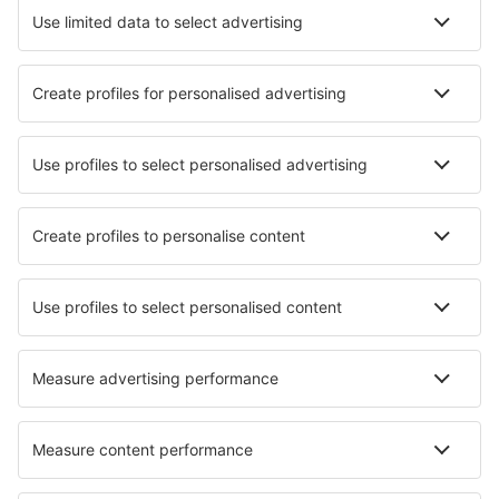
Vlucht+hotel
Hotels
Transfers
Attracties
Luchtvaartmaatschappijen
Brussels Airlines
Ryanair
Wizz Air
Tui Fly
Transavia
Over eSky
Algemene voorwaarden
Mijn boekingen
Privacykennisgeving