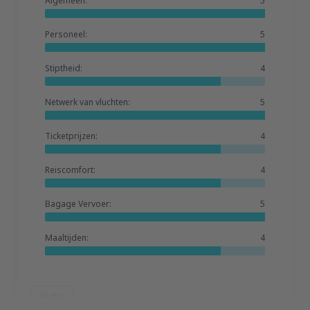
Algemeen:
5
Personeel:
5
Stiptheid:
4
Netwerk van vluchten:
5
Ticketprijzen:
4
Reiscomfort:
4
Bagage Vervoer:
5
Maaltijden:
4
Nuttig