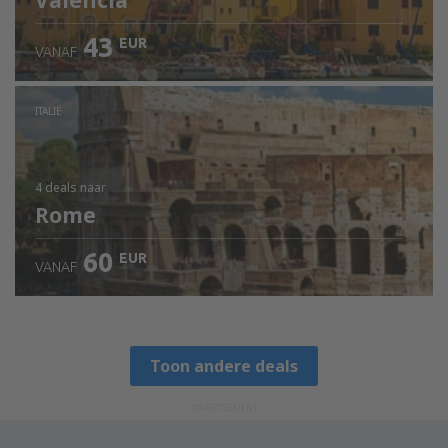
Valencia
43
EUR
VANAF
ITALIË
4 deals
naar
Rome
60
EUR
VANAF
Toon andere deals
ADVERTISEMENT