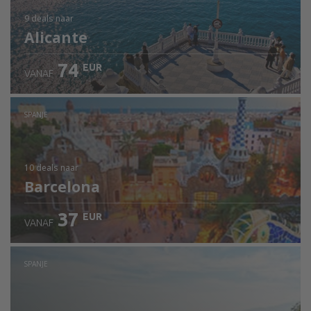
9 deals
naar
Alicante
74
EUR
VANAF
SPANJE
10 deals
naar
Barcelona
37
EUR
VANAF
SPANJE