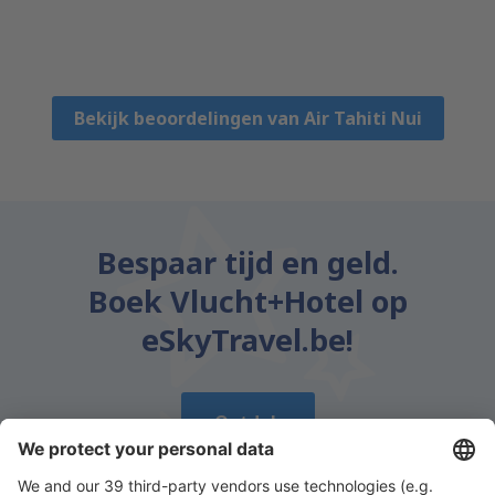
Oleksandr
Estados Unidos,
Maart 2020
Bekijk beoordelingen van Air Tahiti Nui
Bespaar tijd en geld.
Boek Vlucht+Hotel op
eSkyTravel.be!
Ontdek