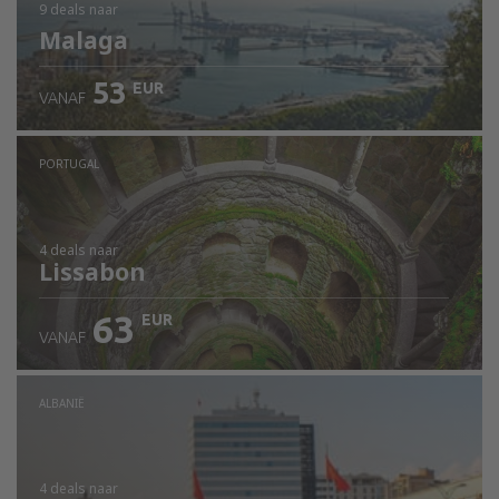
9 deals
naar
Malaga
53
EUR
VANAF
PORTUGAL
4 deals
naar
Lissabon
63
EUR
VANAF
ALBANIË
4 deals
naar