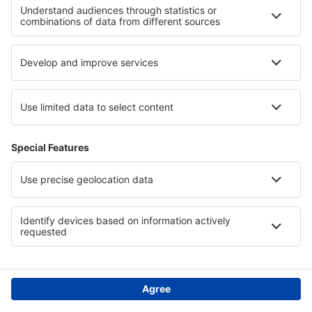
Ondersteuning en contact
Privacy
Landen
Internationale sites
eSky.eu
eSky.com
eDestinos.com