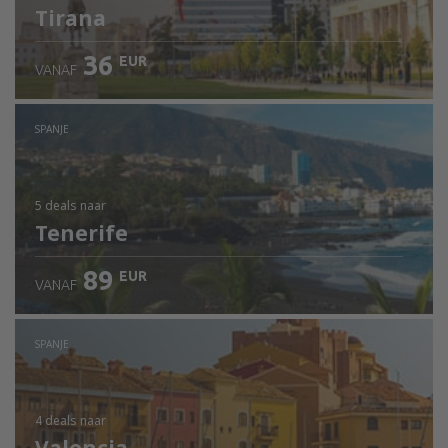
Tirana
36
EUR
VANAF
SPANJE
5 deals
naar
Tenerife
89
EUR
VANAF
SPANJE
4 deals
naar