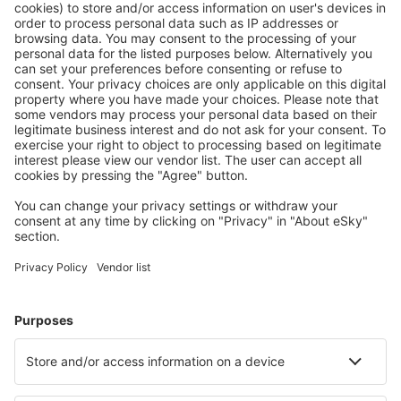
Download onze app
en plan gemakkelijk uw
reizen
Plan je reis
Vliegtickets
Citytrip
Vakantie
Verblijf