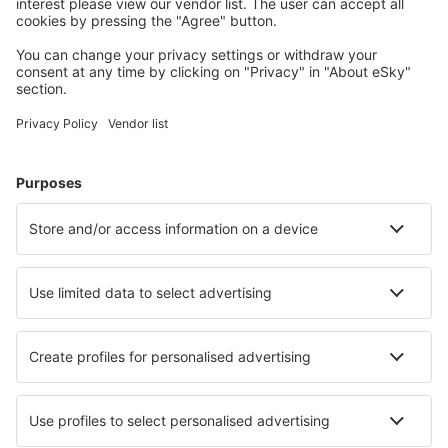
reizen
Plan je reis
Vliegtickets
Citytrip
Vakantie
Verblijf
Vlucht+hotel
Hotels
Transfers
Attracties
Luchtvaartmaatschappijen