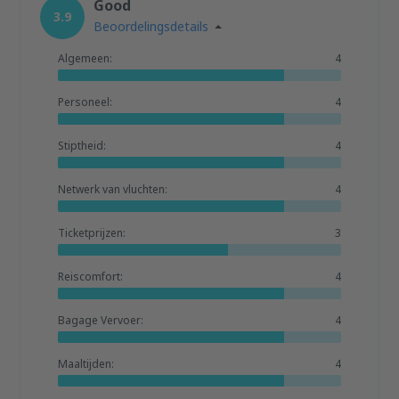
Good
3.9
Beoordelingsdetails
Algemeen:
4
Personeel:
4
Stiptheid:
4
Netwerk van vluchten:
4
Ticketprijzen:
3
Reiscomfort:
4
Bagage Vervoer:
4
Maaltijden:
4