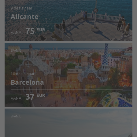
9 deals
naar
Alicante
75
EUR
VANAF
SPANJE
10 deals
naar
Barcelona
37
EUR
VANAF
SPANJE