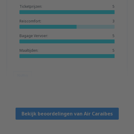
Ticketprijzen:
5
Reiscomfort:
3
Bagage Vervoer:
5
Maaltijden:
5
Nuttig
JOSEPH GILBERT
Frankrike,
April 2025
Bekijk beoordelingen van Air Caraibes