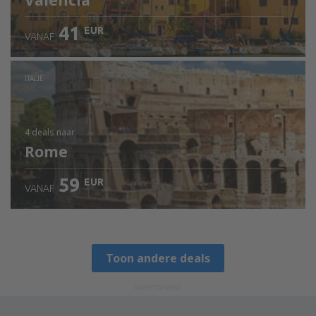
Valencia
41
EUR
VANAF
ITALIË
4 deals
naar
Rome
59
EUR
VANAF
Toon andere deals
ADVERTISEMENT