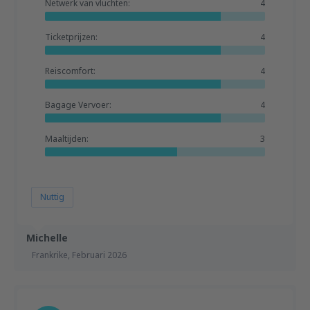
Netwerk van vluchten:
4
Ticketprijzen:
4
Reiscomfort:
4
Bagage Vervoer:
4
Maaltijden:
3
Nuttig
Michelle
Frankrike,
Februari 2026