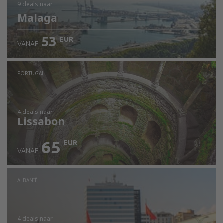
9 deals
naar
Malaga
53
EUR
VANAF
PORTUGAL
4 deals
naar
Lissabon
65
EUR
VANAF
ALBANIË
4 deals
naar