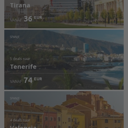
Tirana
36
EUR
VANAF
SPANJE
5 deals
naar
Tenerife
74
EUR
VANAF
SPANJE
4 deals
naar