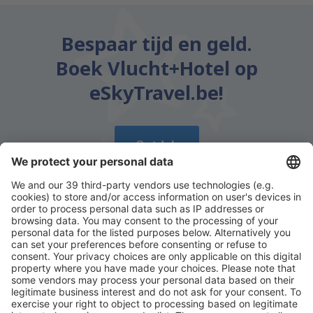
Bespaar tijd en geld.
Boek Vlucht+Hotel op
eSkyTravel.be!
Ontdek
Download onze app
en plan gemakkelijk uw