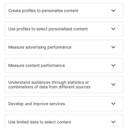
Brussels Airlines
Ryanair
Wizz Air
Tui Fly
Transavia
Over eSky
Algemene voorwaarden
Mijn boekingen
Privacykennisgeving
Ondersteuning en contact
Privacy