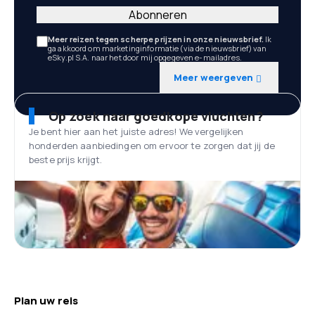
Abonneren
Meer reizen tegen scherpe prijzen in onze nieuwsbrief.
Ik
ga akkoord om marketinginformatie (via de nieuwsbrief) van
eSky.pl S.A. naar het door mij opgegeven e-mailadres.
Meer weergeven
Op zoek naar goedkope vluchten?
Je bent hier aan het juiste adres! We vergelijken
honderden aanbiedingen om ervoor te zorgen dat jij de
beste prijs krijgt.
Plan uw reis