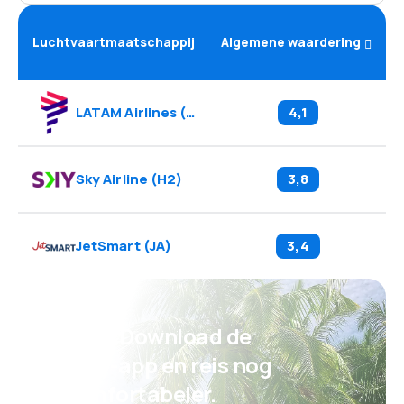
Luchtvaartmaatschappij
Algemene waardering
LATAM Airlines
(
LA
)
4,1
Sky Airline
(
H2
)
3,8
JetSmart
(
JA
)
3,4
Psst! Download de
eSky-app en reis nog
comfortabeler.