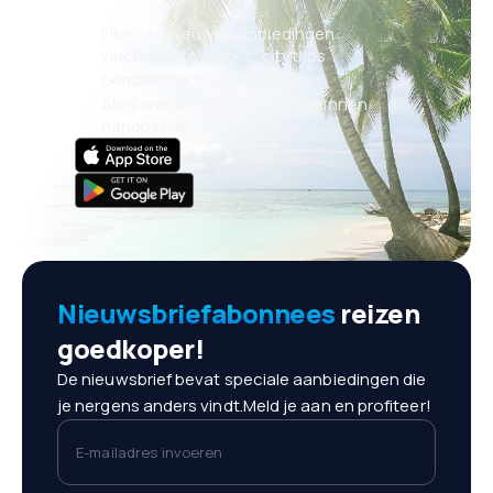
Elke dag nieuwe aanbiedingen:
vluchten, vakanties, citytrips
Gemakkelijk boekingsbeheer
Alles wat belangrijk is, altijd binnen
handbereik!
Nieuwsbriefabonnees
reizen
goedkoper!
De nieuwsbrief bevat speciale aanbiedingen die
je nergens anders vindt.Meld je aan en profiteer!
E-mailadres invoeren