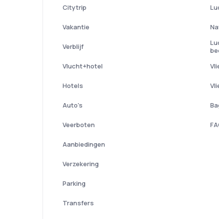
Citytrip
Lu
Vakantie
Na
Lu
Verblijf
be
Vlucht+hotel
Vl
Hotels
Vl
Auto's
Ba
Veerboten
FA
Aanbiedingen
Verzekering
Parking
Transfers