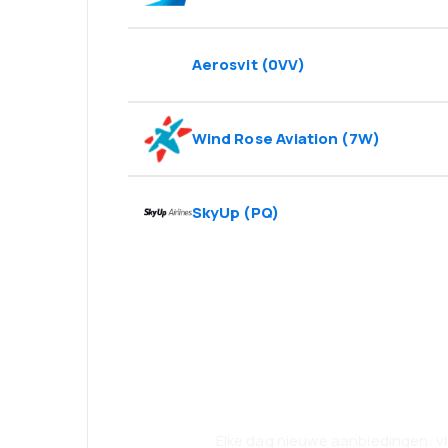
Aerosvit
(
0VV
)
Wind Rose Aviation
(
7W
)
SkyUp
(
PQ
)
Psst! Download
reis nog comfor
Elke dag nieuwe aanbiedingen: vl