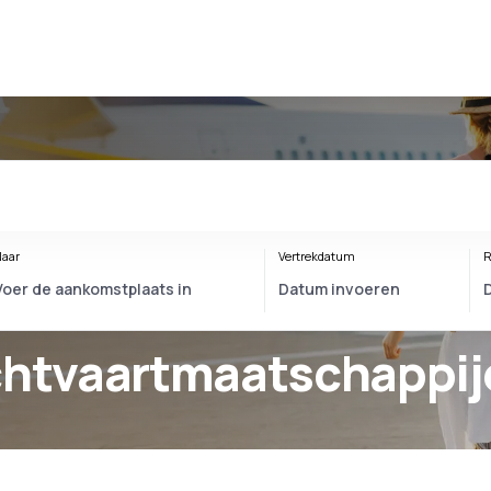
aar
Vertrekdatum
R
chtvaartmaatschappij