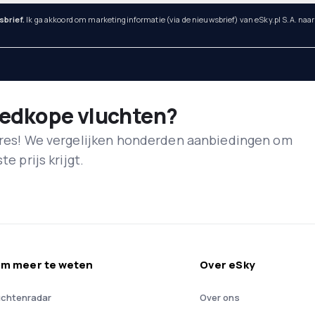
sbrief.
Ik ga akkoord om marketinginformatie (via de nieuwsbrief) van eSky.pl S.A. naa
oedkope vluchten?
adres! We vergelijken honderden aanbiedingen om
e prijs krijgt.
m meer te weten
Over eSky
uchtenradar
Over ons