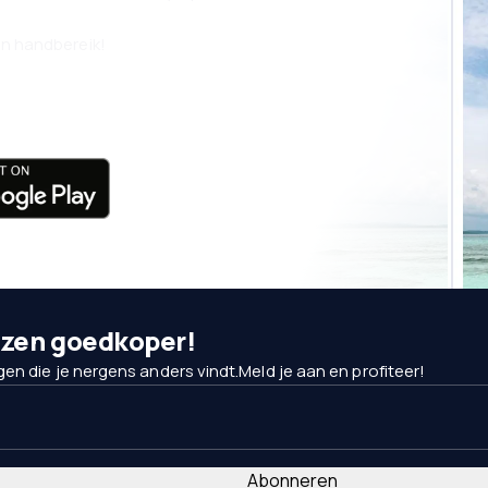
nen handbereik!
izen goedkoper!
en die je nergens anders vindt.Meld je aan en profiteer!
Abonneren