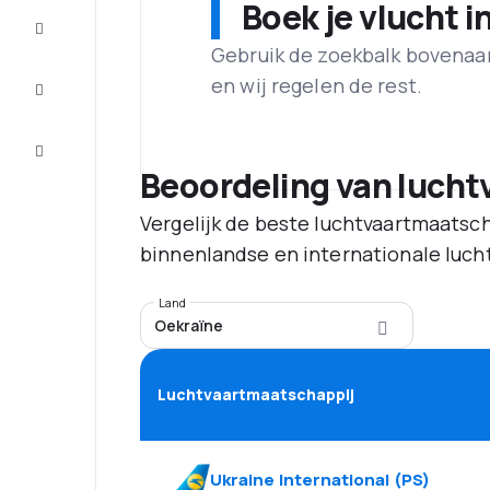
Boek je vlucht i
Maak de
reis
compleet
Gebruik de zoekbalk bovenaan 
en wij regelen de rest.
Inspiratie
en tips
Klantenservice
Beoordeling van luch
Vergelijk de beste luchtvaartmaatsch
binnenlandse en internationale luch
Land
Oekraïne
Luchtvaartmaatschappij
Ukraine International
(
PS
)