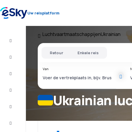
Uw reisplatform
Luchtvaartmaatschappijen
Ukrainian
Vlucht+Hotel
Retour
Enkele reis
Vliegtickets
Van
N
Vakantie
Citytrip
Ukrainian lu
Verblijf
Aanbiedingen