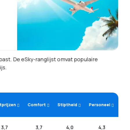
past. De eSky-ranglijst omvat populaire
js.
tprijzen
Comfort
Stiptheid
Personeel
3,7
3,7
4,0
4,3