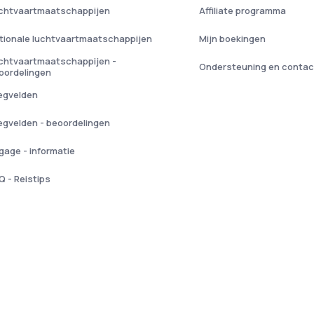
chtvaartmaatschappijen
Affiliate programma
tionale luchtvaartmaatschappijen
Mijn boekingen
chtvaartmaatschappijen -
Ondersteuning en contac
oordelingen
iegvelden
iegvelden - beoordelingen
gage - informatie
Q - Reistips