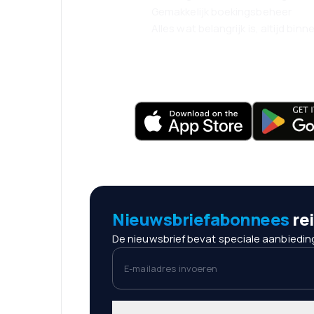
Gemakkelijk boekingsbeheer
Alles wat belangrijk is, altijd bin
Nieuwsbriefabonnees
re
De nieuwsbrief bevat speciale aanbieding
E-mailadres invoeren