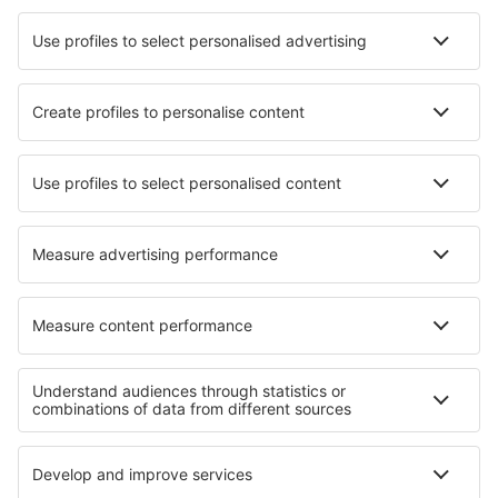
Attracties
Luchtvaartmaatschappijen
Brussels Airlines
Ryanair
Wizz Air
Tui Fly
Transavia
Over eSky
Algemene voorwaarden
Mijn boekingen
Privacykennisgeving
Ondersteuning en contact
Privacy