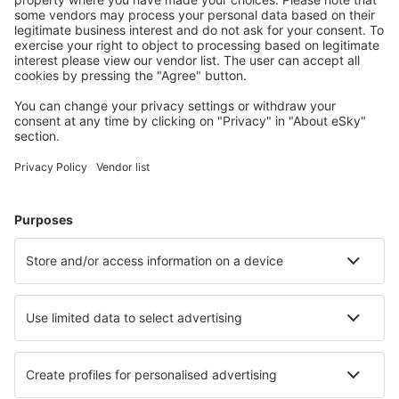
Download onze app
en plan gemakkelijk uw
reizen
Plan je reis
Vliegtickets
Citytrip
Vakantie
Verblijf
Vlucht+hotel
Hotels
Transfers