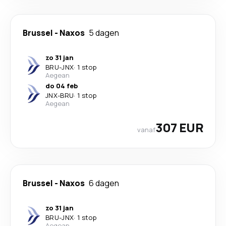
Brussel
-
Naxos
5 dagen
zo 31 jan
BRU
-
JNX
·
1 stop
Aegean
do 04 feb
JNX
-
BRU
·
1 stop
Aegean
307 EUR
vanaf
Brussel
-
Naxos
6 dagen
zo 31 jan
BRU
-
JNX
·
1 stop
Aegean