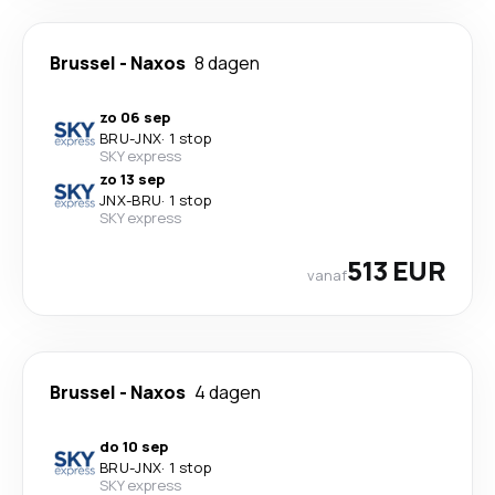
Brussel
-
Naxos
8 dagen
zo 06 sep
BRU
-
JNX
·
1 stop
SKY express
zo 13 sep
JNX
-
BRU
·
1 stop
SKY express
513 EUR
vanaf
Brussel
-
Naxos
4 dagen
do 10 sep
BRU
-
JNX
·
1 stop
SKY express