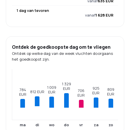
vanaf
635 EUR
1 dag van tevoren
vanaf
1 628 EUR
Ontdek de goedkoopste dag om te vliegen
Ontdek op welke dag van de week vluchten doorgaans
het goedkoopst zijn.
1 329
1 009
925
EUR
809
784
706
812 EUR
EUR
EUR
EUR
EUR
EUR
ma
wo
do
vr
za
zo
di