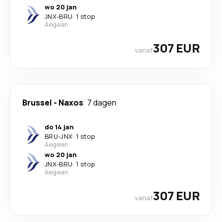
wo 20 jan
JNX
-
BRU
·
1 stop
Aegean
307 EUR
vanaf
Brussel
-
Naxos
7 dagen
do 14 jan
BRU
-
JNX
·
1 stop
Aegean
wo 20 jan
JNX
-
BRU
·
1 stop
Aegean
307 EUR
vanaf