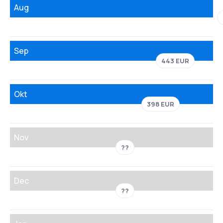
Aug
Sep
443 EUR
Okt
398 EUR
Nov
??
Dec
??