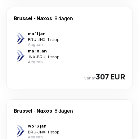
Brussel
-
Naxos
8 dagen
ma 11 jan
BRU
-
JNX
·
1 stop
Aegean
ma 18 jan
JNX
-
BRU
·
1 stop
Aegean
307 EUR
vanaf
Brussel
-
Naxos
8 dagen
wo 13 jan
BRU
-
JNX
·
1 stop
Aegean