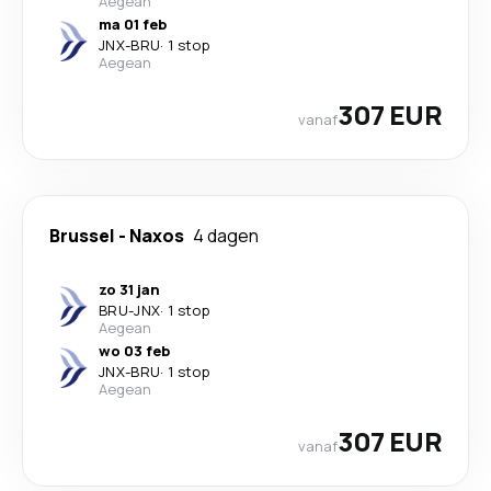
Aegean
ma 01 feb
JNX
-
BRU
·
1 stop
Aegean
307 EUR
vanaf
Brussel
-
Naxos
4 dagen
zo 31 jan
BRU
-
JNX
·
1 stop
Aegean
wo 03 feb
JNX
-
BRU
·
1 stop
Aegean
307 EUR
vanaf