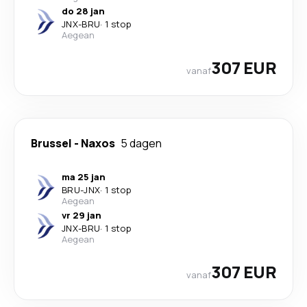
do 28 jan
JNX
-
BRU
·
1 stop
Aegean
307 EUR
vanaf
Brussel
-
Naxos
5 dagen
ma 25 jan
BRU
-
JNX
·
1 stop
Aegean
vr 29 jan
JNX
-
BRU
·
1 stop
Aegean
307 EUR
vanaf