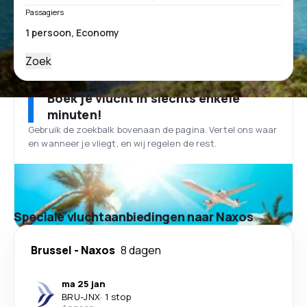
Passagiers
Zoek
Boek je vlucht in slechts enkele
minuten!
Gebruik de zoekbalk bovenaan de pagina. Vertel ons waar
en wanneer je vliegt, en wij regelen de rest.
Speciale vluchtaanbiedingen naar Naxos
Brussel
-
Naxos
8 dagen
ma 25 jan
BRU
-
JNX
·
1 stop