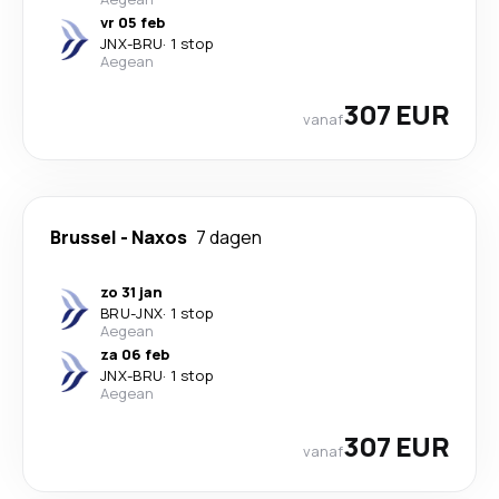
vr 05 feb
JNX
-
BRU
·
1 stop
Aegean
307 EUR
vanaf
Brussel
-
Naxos
7 dagen
zo 31 jan
BRU
-
JNX
·
1 stop
Aegean
za 06 feb
JNX
-
BRU
·
1 stop
Aegean
307 EUR
vanaf