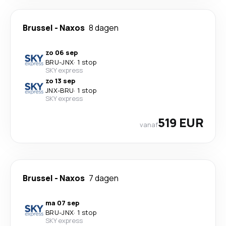
Brussel
-
Naxos
8 dagen
zo 06 sep
BRU
-
JNX
·
1 stop
SKY express
zo 13 sep
JNX
-
BRU
·
1 stop
SKY express
519 EUR
vanaf
Brussel
-
Naxos
7 dagen
ma 07 sep
BRU
-
JNX
·
1 stop
SKY express