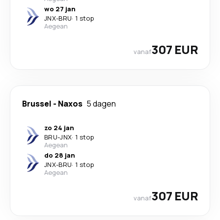
wo 27 jan
JNX
-
BRU
·
1 stop
Aegean
307 EUR
vanaf
Brussel
-
Naxos
5 dagen
zo 24 jan
BRU
-
JNX
·
1 stop
Aegean
do 28 jan
JNX
-
BRU
·
1 stop
Aegean
307 EUR
vanaf