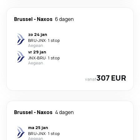
Brussel
-
Naxos
6 dagen
zo 24 jan
BRU
-
JNX
·
1 stop
Aegean
vr 29 jan
JNX
-
BRU
·
1 stop
Aegean
307 EUR
vanaf
Brussel
-
Naxos
4 dagen
ma 25 jan
BRU
-
JNX
·
1 stop
Aegean