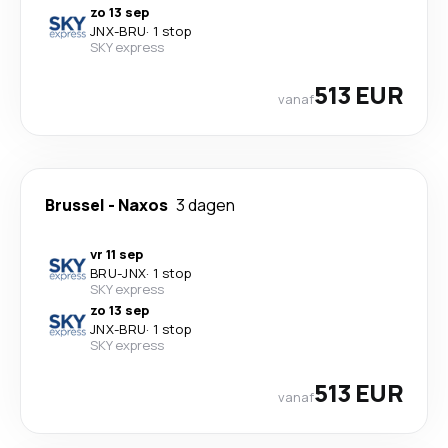
zo 13 sep
JNX
-
BRU
·
1 stop
SKY express
513 EUR
vanaf
Brussel
-
Naxos
3 dagen
vr 11 sep
BRU
-
JNX
·
1 stop
SKY express
zo 13 sep
JNX
-
BRU
·
1 stop
SKY express
513 EUR
vanaf