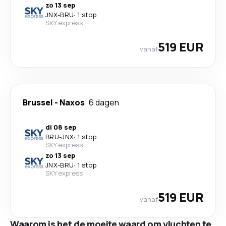
zo 13 sep
JNX
-
BRU
·
1 stop
SKY express
519 EUR
vanaf
Brussel
-
Naxos
6 dagen
di 08 sep
BRU
-
JNX
·
1 stop
SKY express
zo 13 sep
JNX
-
BRU
·
1 stop
SKY express
519 EUR
vanaf
Waarom is het de moeite waard om vluchten te