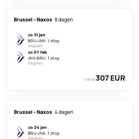
Brussel
-
Naxos
8 dagen
zo 31 jan
BRU
-
JNX
·
1 stop
Aegean
zo 07 feb
JNX
-
BRU
·
1 stop
Aegean
307 EUR
vanaf
Brussel
-
Naxos
4 dagen
zo 24 jan
BRU
-
JNX
·
1 stop
Aegean