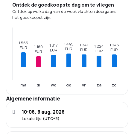
Ontdek de goedkoopste dag om te vliegen
Ontdek op welke dag van de week vluchten doorgaans
het goedkoopst zijn.
1 565
1 445
1 345
1 341
1 317
1 224
1 160
EUR
EUR
EUR
EUR
EUR
EUR
EUR
ma
di
wo
do
vr
za
zo
Algemene informatie
10:06, 8 aug. 2026
Lokale tijd (UTC+8)