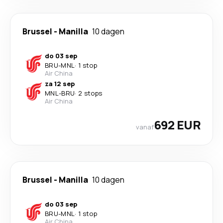
Brussel
-
Manilla
10 dagen
do 03 sep
BRU
-
MNL
·
1 stop
Air China
za 12 sep
MNL
-
BRU
·
2 stops
Air China
692 EUR
vanaf
Brussel
-
Manilla
10 dagen
do 03 sep
BRU
-
MNL
·
1 stop
Air China