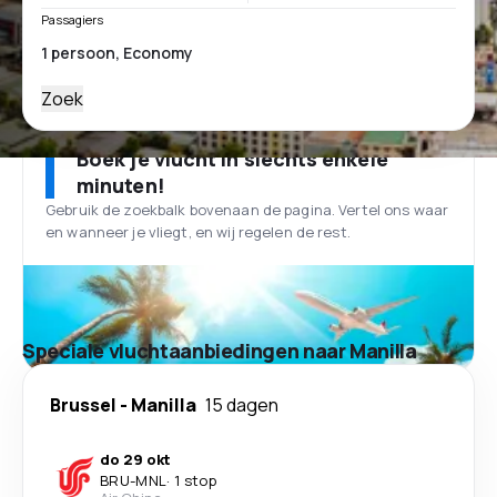
Passagiers
Zoek
Boek je vlucht in slechts enkele
minuten!
Gebruik de zoekbalk bovenaan de pagina. Vertel ons waar
en wanneer je vliegt, en wij regelen de rest.
Speciale vluchtaanbiedingen naar Manilla
Brussel
-
Manilla
15 dagen
do 29 okt
BRU
-
MNL
·
1 stop