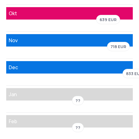
Okt
639 EUR
Nov
718 EUR
Dec
833 E
Jan
??
Feb
??