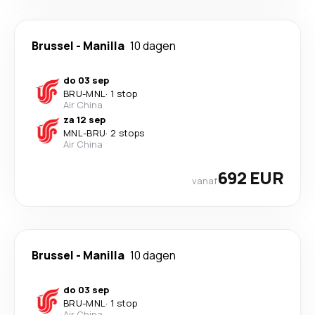
Brussel
-
Manilla
10 dagen
do 03 sep
BRU
-
MNL
·
1 stop
Air China
za 12 sep
MNL
-
BRU
·
2 stops
Air China
692 EUR
vanaf
Brussel
-
Manilla
10 dagen
do 03 sep
BRU
-
MNL
·
1 stop
Air China