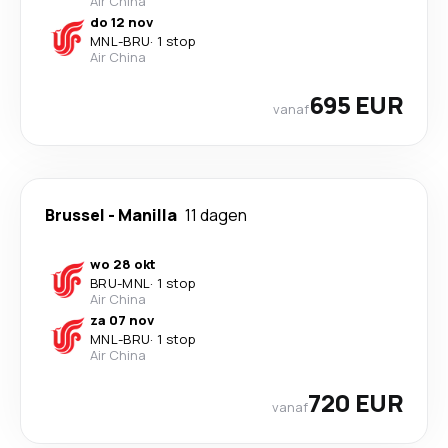
Air China
do 12 nov
MNL
-
BRU
·
1 stop
Air China
695 EUR
vanaf
Brussel
-
Manilla
11 dagen
wo 28 okt
BRU
-
MNL
·
1 stop
Air China
za 07 nov
MNL
-
BRU
·
1 stop
Air China
720 EUR
vanaf