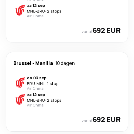
za 12 sep
MNL
-
BRU
·
2 stops
Air China
692 EUR
vanaf
Brussel
-
Manilla
10 dagen
do 03 sep
BRU
-
MNL
·
1 stop
Air China
za 12 sep
MNL
-
BRU
·
2 stops
Air China
692 EUR
vanaf