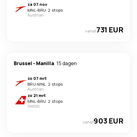
za 07 nov
MNL
-
BRU
·
2 stops
Austrian
731 EUR
vanaf
Brussel
-
Manilla
15 dagen
zo 07 mrt
BRU
-
MNL
·
2 stops
Austrian
zo 21 mrt
MNL
-
BRU
·
2 stops
SWISS
903 EUR
vanaf