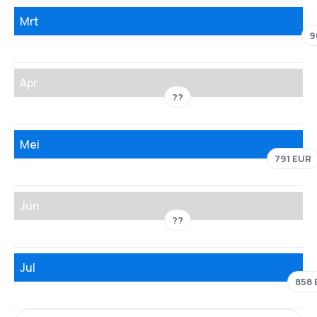
Mrt
9
Apr
??
Mei
791 EUR
Jun
??
Jul
858