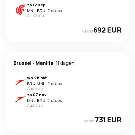
za 12 sep
MNL
-
BRU
·
2 stops
Air China
692 EUR
vanaf
Brussel
-
Manilla
11 dagen
wo 28 okt
BRU
-
MNL
·
2 stops
Austrian
za 07 nov
MNL
-
BRU
·
2 stops
Austrian
731 EUR
vanaf