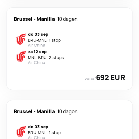
Brussel
-
Manilla
10 dagen
do 03 sep
BRU
-
MNL
·
1 stop
Air China
za 12 sep
MNL
-
BRU
·
2 stops
Air China
692 EUR
vanaf
Brussel
-
Manilla
10 dagen
do 03 sep
BRU
-
MNL
·
1 stop
Air China