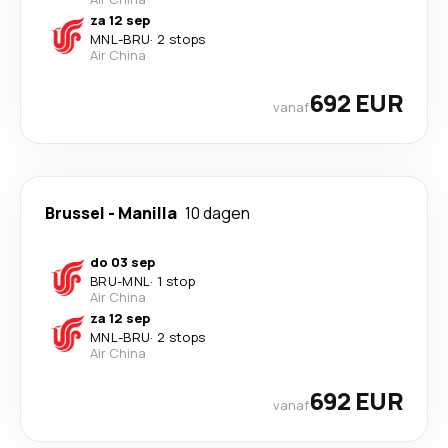
za 12 sep
MNL
-
BRU
·
2 stops
Air China
692 EUR
vanaf
Brussel
-
Manilla
10 dagen
do 03 sep
BRU
-
MNL
·
1 stop
Air China
za 12 sep
MNL
-
BRU
·
2 stops
Air China
692 EUR
vanaf