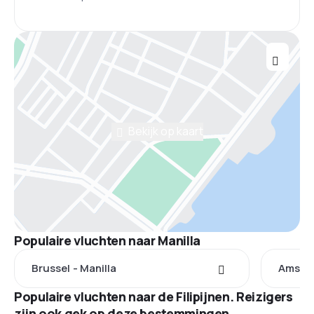
Bekijk op kaart
Populaire vluchten naar Manilla
Brussel - Manilla
Amster
Populaire vluchten naar de Filipijnen. Reizigers
zijn ook gek op deze bestemmingen.