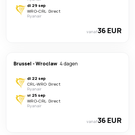
di 29 sep
WRO
-
CRL
·
Direct
Ryanair
36 EUR
vanaf
Brussel
-
Wroclaw
4 dagen
di 22 sep
CRL
-
WRO
·
Direct
Ryanair
vr 25 sep
WRO
-
CRL
·
Direct
Ryanair
36 EUR
vanaf