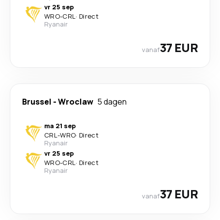
vr 25 sep
WRO
-
CRL
·
Direct
Ryanair
37 EUR
vanaf
Brussel
-
Wroclaw
5 dagen
ma 21 sep
CRL
-
WRO
·
Direct
Ryanair
vr 25 sep
WRO
-
CRL
·
Direct
Ryanair
37 EUR
vanaf