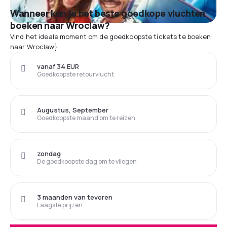
Wanneer kun je het beste goedkope vluchten
boeken naar Wroclaw?
Vind het ideale moment om de goedkoopste tickets te boeken
naar Wroclaw}
vanaf 34 EUR
Goedkoopste retourvlucht
Augustus, September
Goedkoopste maand om te reizen
zondag
De goedkoopste dag om te vliegen
3 maanden van tevoren
Laagste prijzen