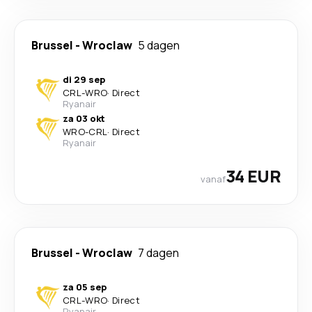
Brussel
-
Wroclaw
5 dagen
di 29 sep
CRL
-
WRO
·
Direct
Ryanair
za 03 okt
WRO
-
CRL
·
Direct
Ryanair
34 EUR
vanaf
Brussel
-
Wroclaw
7 dagen
za 05 sep
CRL
-
WRO
·
Direct
Ryanair