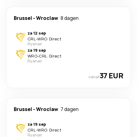
Brussel
-
Wroclaw
8 dagen
za 12 sep
CRL
-
WRO
·
Direct
Ryanair
za 19 sep
WRO
-
CRL
·
Direct
Ryanair
37 EUR
vanaf
Brussel
-
Wroclaw
7 dagen
za 19 sep
CRL
-
WRO
·
Direct
Ryanair