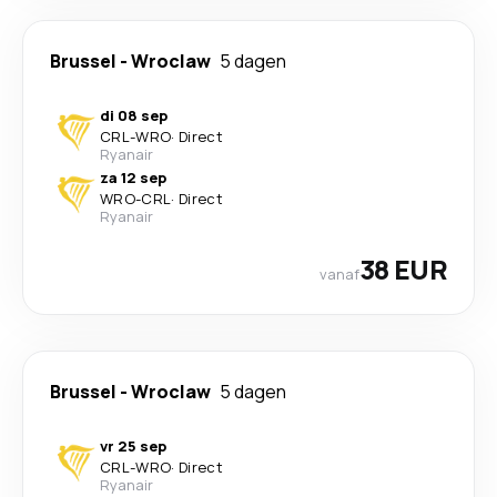
Brussel
-
Wroclaw
5 dagen
di 08 sep
CRL
-
WRO
·
Direct
Ryanair
za 12 sep
WRO
-
CRL
·
Direct
Ryanair
38 EUR
vanaf
Brussel
-
Wroclaw
5 dagen
vr 25 sep
CRL
-
WRO
·
Direct
Ryanair