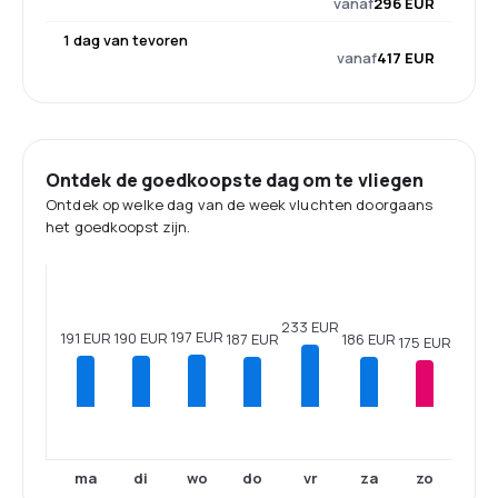
vanaf
296 EUR
1 dag van tevoren
vanaf
417 EUR
Ontdek de goedkoopste dag om te vliegen
Ontdek op welke dag van de week vluchten doorgaans
het goedkoopst zijn.
233 EUR
197 EUR
191 EUR
190 EUR
187 EUR
186 EUR
175 EUR
ma
di
wo
do
vr
za
zo