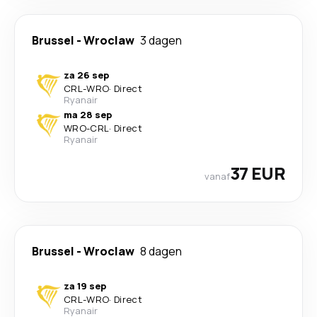
Brussel
-
Wroclaw
3 dagen
za 26 sep
CRL
-
WRO
·
Direct
Ryanair
ma 28 sep
WRO
-
CRL
·
Direct
Ryanair
37 EUR
vanaf
Brussel
-
Wroclaw
8 dagen
za 19 sep
CRL
-
WRO
·
Direct
Ryanair