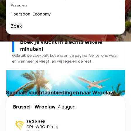
Passagiers
Zoek
Boek je vlucht in slechts enkele
minuten!
Gebruik de zoekbalk bovenaan de pagina. Vertel ons waar
en wanneer je vliegt, en wij regelen de rest.
Speciale vluchtaanbiedingen naar Wroclaw
Brussel
-
Wroclaw
4 dagen
za 26 sep
CRL
-
WRO
·
Direct