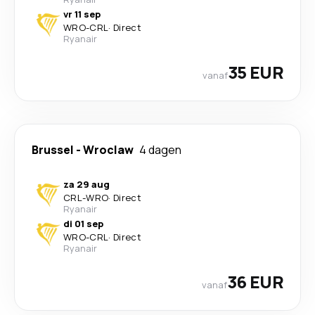
vr 11 sep
WRO
-
CRL
·
Direct
Ryanair
35 EUR
vanaf
Brussel
-
Wroclaw
4 dagen
za 29 aug
CRL
-
WRO
·
Direct
Ryanair
di 01 sep
WRO
-
CRL
·
Direct
Ryanair
36 EUR
vanaf