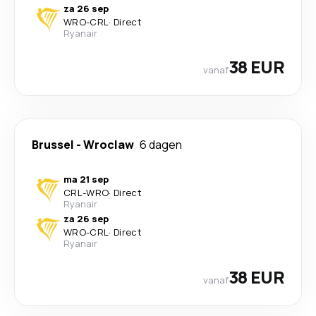
za 26 sep
WRO
-
CRL
·
Direct
Ryanair
38 EUR
vanaf
Brussel
-
Wroclaw
6 dagen
ma 21 sep
CRL
-
WRO
·
Direct
Ryanair
za 26 sep
WRO
-
CRL
·
Direct
Ryanair
38 EUR
vanaf