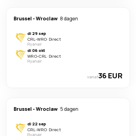
Brussel
-
Wroclaw
8 dagen
di 29 sep
CRL
-
WRO
·
Direct
Ryanair
di 06 okt
WRO
-
CRL
·
Direct
Ryanair
36 EUR
vanaf
Brussel
-
Wroclaw
5 dagen
di 22 sep
CRL
-
WRO
·
Direct
Ryanair