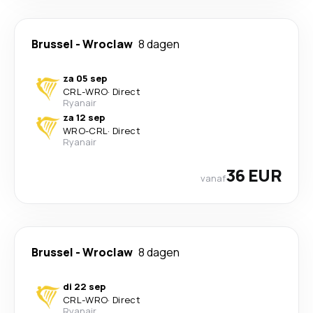
Brussel
-
Wroclaw
8 dagen
za 05 sep
CRL
-
WRO
·
Direct
Ryanair
za 12 sep
WRO
-
CRL
·
Direct
Ryanair
36 EUR
vanaf
Brussel
-
Wroclaw
8 dagen
di 22 sep
CRL
-
WRO
·
Direct
Ryanair