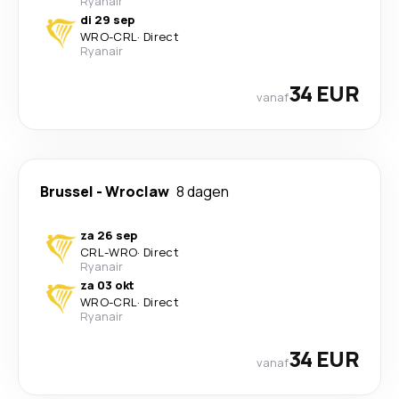
Ryanair
di 29 sep
WRO
-
CRL
·
Direct
Ryanair
34 EUR
vanaf
Brussel
-
Wroclaw
8 dagen
za 26 sep
CRL
-
WRO
·
Direct
Ryanair
za 03 okt
WRO
-
CRL
·
Direct
Ryanair
34 EUR
vanaf