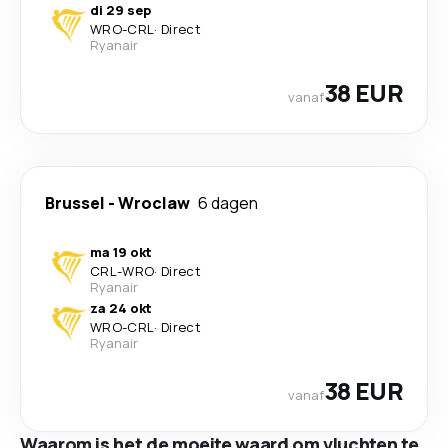
di 29 sep
WRO
-
CRL
·
Direct
Ryanair
38 EUR
vanaf
Brussel
-
Wroclaw
6 dagen
ma 19 okt
CRL
-
WRO
·
Direct
Ryanair
za 24 okt
WRO
-
CRL
·
Direct
Ryanair
38 EUR
vanaf
Waarom is het de moeite waard om vluchten te