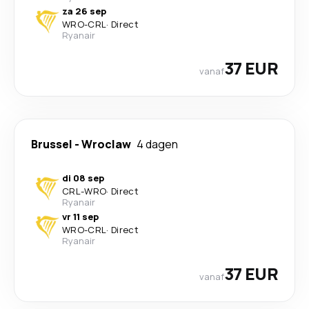
za 26 sep
WRO
-
CRL
·
Direct
Ryanair
37 EUR
vanaf
Brussel
-
Wroclaw
4 dagen
di 08 sep
CRL
-
WRO
·
Direct
Ryanair
vr 11 sep
WRO
-
CRL
·
Direct
Ryanair
37 EUR
vanaf