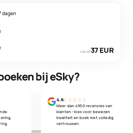
7 dagen
t
t
37 EUR
vanaf
boeken bij eSky?
n
4.6
Meer dan 4950 recensies van
ende
klanten - kies voor bewezen
kering,
kwaliteit en boek met volledig
ring,
vertrouwen.