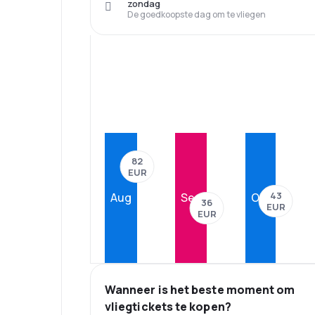
zondag
De goedkoopste dag om te vliegen
82
EUR
43
Aug
Sep
Okt
36
EUR
EUR
Wanneer is het beste moment om
vliegtickets te kopen?