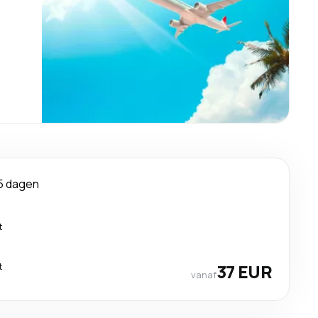
5 dagen
t
t
37 EUR
vanaf