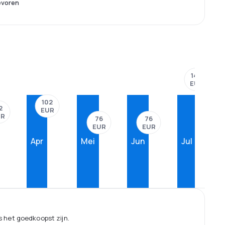
evoren
143
EUR
102
2
EUR
UR
76
76
EUR
EUR
Apr
Mei
Jun
Jul
 het goedkoopst zijn.