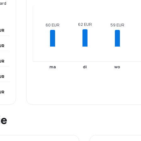
aard
62 EUR
60 EUR
59 EUR
UR
UR
UR
ma
di
wo
UR
UR
ie