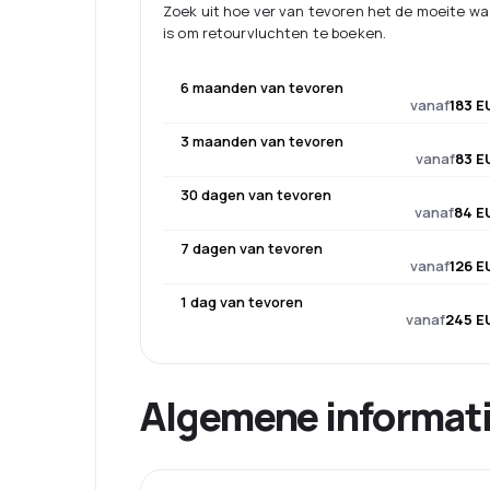
Zoek uit hoe ver van tevoren het de moeite w
is om retourvluchten te boeken.
6 maanden van tevoren
vanaf
183 E
3 maanden van tevoren
vanaf
83 E
30 dagen van tevoren
vanaf
84 E
7 dagen van tevoren
vanaf
126 E
1 dag van tevoren
vanaf
245 E
Algemene informat