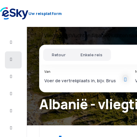
Uw reisplatform
Vliegtickets
Vluchten Albanië
Vluchten naa
Vlucht+Hotel
Retour
Enkele reis
Vliegtickets
Van
N
Vakantie
Citytrip
Albanië - vlieg
Verblijf
Aanbiedingen