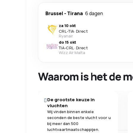
Brussel
-
Tirana
6 dagen
za 10 okt
CRL
-
TIA
·
Direct
Ryanair
do 15 okt
TIA
-
CRL
·
Direct
Wizz Air Malta
Waarom is het de m
De grootste keuze in
vluchten
Wij vinden binnen enkele
seconden de beste vlucht voor u
bij meer dan 500
luchtvaartmaatschappijen.