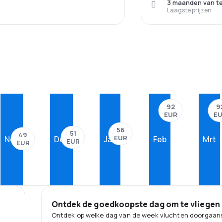
3 maanden van t
Laagste prijzen
92
9
EUR
E
56
51
49
EUR
Nov
Dec
Jan
Feb
Mrt
EUR
EUR
Ontdek de goedkoopste dag om te vliegen
Ontdek op welke dag van de week vluchten doorgaans