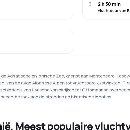
2 h 30 min
Vluchtduur van B
n de Adriatische en Ionische Zee, grenst aan Montenegro, Koso
, van de ruige Albanese Alpen tot vruchtbare kustvlakten. Tira
eschiedenis van Illyrische koninkrijken tot Ottomaanse overheers
oor een bezoek aan de stranden en historische locaties.
nië. Meest populaire vlucht