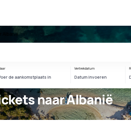
r Albanië
aar
Vertrekdatum
R
tickets naar Albanië