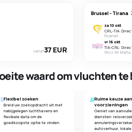
Brussel
-
Tirana
za 10 okt
CRL
-
TIA
·
Direc
Ryanair
vr 16 okt
37 EUR
TIA
-
CRL
·
Direc
vanaf
Wizz Air Malta
oeite waard om vluchten te 
Flexibel zoeken
Ruime keuze aa
voorzieningen
Breid uw zoekopdracht uit met
nabijgelegen luchthavens en
Geniet van aanvull
flexibele data om de
diensten: reisverze
goedkoopste optie te vinden.
annuleringsverzeke
autoverhuur, lokale