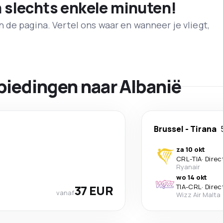
n slechts enkele minuten!
de pagina. Vertel ons waar en wanneer je vliegt,
biedingen naar Albanië
Brussel
-
Tirana
za 10 okt
CRL
-
TIA
·
Direc
Ryanair
wo 14 okt
37 EUR
TIA
-
CRL
·
Direc
vanaf
Wizz Air Malta