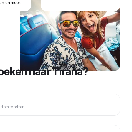
en en meer.
oeken naar Tirana?
 om te reizen