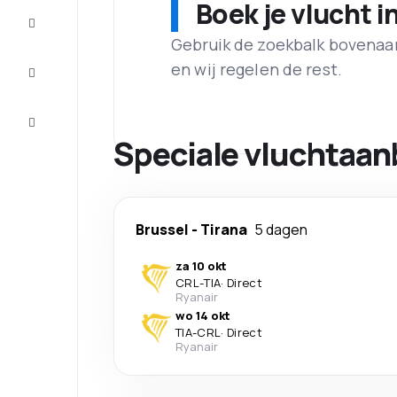
Boek je vlucht i
Maak de
reis
compleet
Gebruik de zoekbalk bovenaan 
en wij regelen de rest.
Inspiratie
en tips
Klantenservice
Speciale vluchtaan
Brussel
-
Tirana
5 dagen
za 10 okt
CRL
-
TIA
·
Direct
Ryanair
wo 14 okt
TIA
-
CRL
·
Direct
Ryanair