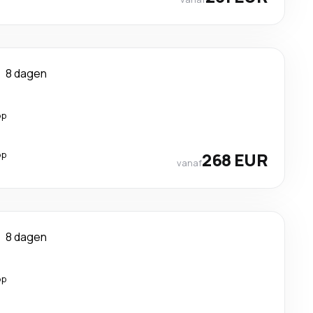
8 dagen
op
op
268 EUR
vanaf
8 dagen
op