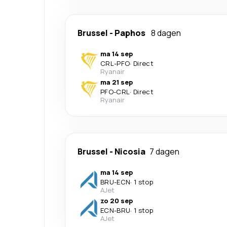
Brussel
-
Paphos
8 dagen
ma 14 sep
CRL
-
PFO
·
Direct
Ryanair
ma 21 sep
PFO
-
CRL
·
Direct
Ryanair
Brussel
-
Nicosia
7 dagen
ma 14 sep
BRU
-
ECN
·
1 stop
AJet
zo 20 sep
ECN
-
BRU
·
1 stop
AJet