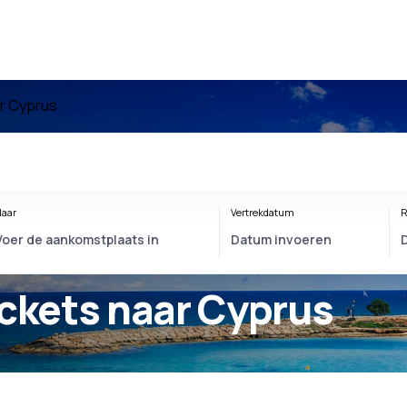
r Cyprus
aar
Vertrekdatum
R
ickets naar Cyprus