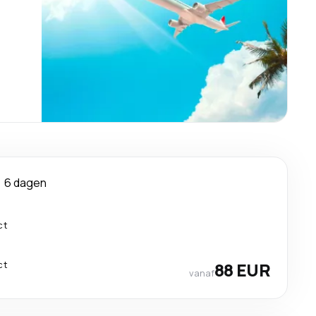
6 dagen
ct
ct
88 EUR
vanaf