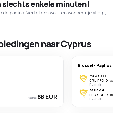
n slechts enkele minuten!
de pagina. Vertel ons waar en wanneer je vliegt,
biedingen naar Cyprus
Brussel
-
Paphos
ma 28 sep
CRL
-
PFO
·
Dire
Ryanair
za 03 okt
88 EUR
PFO
-
CRL
·
Dire
vanaf
Ryanair