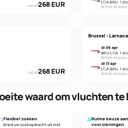
268 EUR
LCA
-
BRU
·
1 st
vanaf
British Airways
Brussel
-
Larnaca
di 06 apr
BRU
-
LCA
·
1 st
British Airways
di 13 apr
268 EUR
LCA
-
BRU
·
1 st
vanaf
British Airways
oeite waard om vluchten te 
Flexibel zoeken
Ruime keuze aa
voorzieningen
Breid uw zoekopdracht uit met