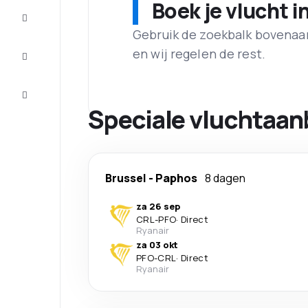
Boek je vlucht i
Maak de
reis
compleet
Gebruik de zoekbalk bovenaan 
en wij regelen de rest.
Inspiratie
en tips
Klantenservice
Speciale vluchtaan
Brussel
-
Paphos
8 dagen
za 26 sep
CRL
-
PFO
·
Direct
Ryanair
za 03 okt
PFO
-
CRL
·
Direct
Ryanair