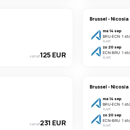
Brussel
-
Nicosia
ma 14 sep
BRU
-
ECN
·
1 st
AJet
zo 20 sep
125 EUR
ECN
-
BRU
·
1 st
vanaf
AJet
Brussel
-
Nicosia
ma 14 sep
BRU
-
ECN
·
1 st
AJet
zo 20 sep
231 EUR
ECN
-
BRU
·
1 st
vanaf
AJet