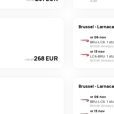
AJet
Brussel
-
Larnaca
vr 06 nov
BRU
-
LCA
·
1 st
British Airways
vr 13 nov
268 EUR
LCA
-
BRU
·
1 st
vanaf
British Airways
Brussel
-
Larnaca
vr 06 nov
BRU
-
LCA
·
1 st
British Airways
vr 13 nov