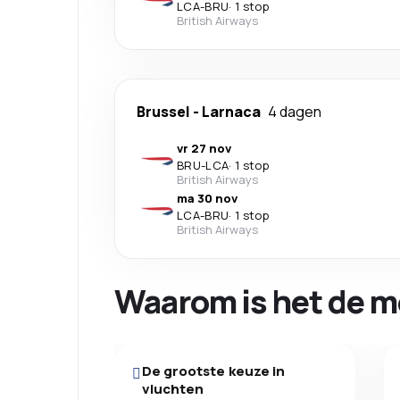
LCA
-
BRU
·
1 stop
British Airways
Brussel
-
Larnaca
4 dagen
vr 27 nov
BRU
-
LCA
·
1 stop
British Airways
ma 30 nov
LCA
-
BRU
·
1 stop
British Airways
Waarom is het de m
De grootste keuze in
vluchten