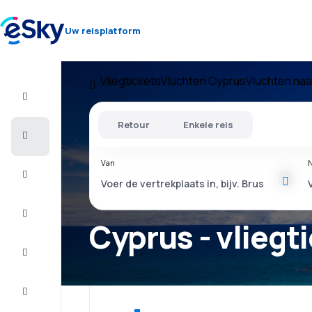
Uw reisplatform
Vliegtickets
Vluchten Cyprus
Vluchten naa
Vlucht+Hotel
Retour
Enkele reis
Vliegtickets
Van
N
Vakantie
Citytrip
Cyprus - vliegt
Verblijf
Aanbiedingen