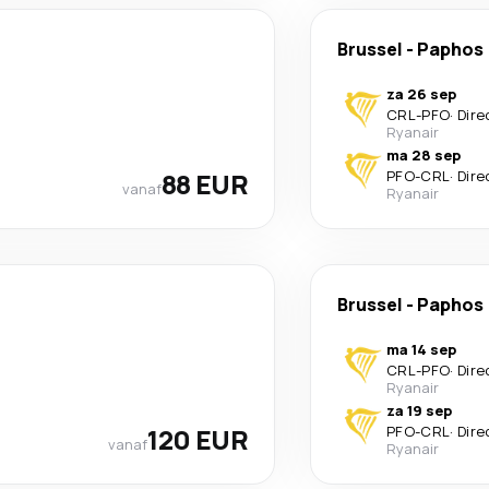
Brussel
-
Paphos
za 26 sep
CRL
-
PFO
·
Dire
Ryanair
ma 28 sep
88 EUR
PFO
-
CRL
·
Dire
vanaf
Ryanair
Brussel
-
Paphos
ma 14 sep
CRL
-
PFO
·
Dire
Ryanair
za 19 sep
120 EUR
PFO
-
CRL
·
Dire
vanaf
Ryanair