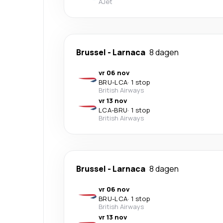
AJet
Brussel
-
Larnaca
8 dagen
vr 06 nov
BRU
-
LCA
·
1 stop
British Airways
vr 13 nov
LCA
-
BRU
·
1 stop
British Airways
Brussel
-
Larnaca
8 dagen
vr 06 nov
BRU
-
LCA
·
1 stop
British Airways
vr 13 nov