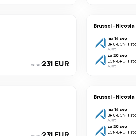
Brussel
-
Nicosia
ma 14 sep
BRU
-
ECN
·
1 st
AJet
zo 20 sep
231 EUR
ECN
-
BRU
·
1 st
vanaf
AJet
Brussel
-
Nicosia
ma 14 sep
BRU
-
ECN
·
1 st
AJet
zo 20 sep
231 EUR
ECN
-
BRU
·
1 st
vanaf