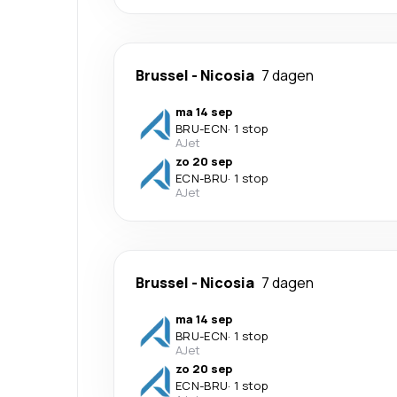
Brussel
-
Nicosia
7 dagen
ma 14 sep
BRU
-
ECN
·
1 stop
AJet
zo 20 sep
ECN
-
BRU
·
1 stop
AJet
Brussel
-
Nicosia
7 dagen
ma 14 sep
BRU
-
ECN
·
1 stop
AJet
zo 20 sep
ECN
-
BRU
·
1 stop