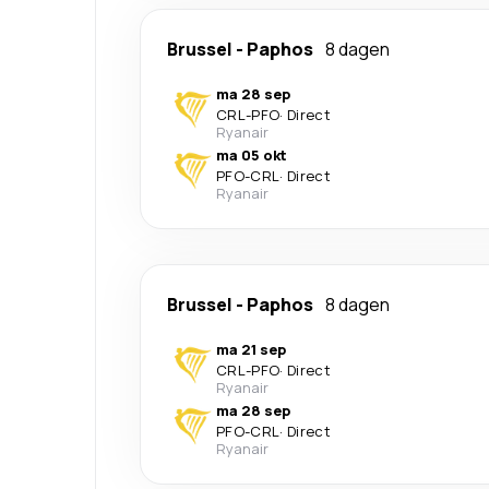
Brussel
-
Paphos
8 dagen
ma 28 sep
CRL
-
PFO
·
Direct
Ryanair
ma 05 okt
PFO
-
CRL
·
Direct
Ryanair
Brussel
-
Paphos
8 dagen
ma 21 sep
CRL
-
PFO
·
Direct
Ryanair
ma 28 sep
PFO
-
CRL
·
Direct
Ryanair