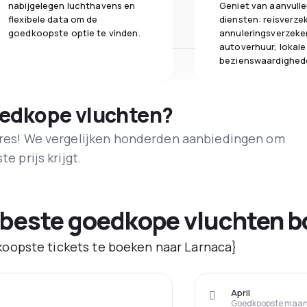
nabijgelegen luchthavens en
Geniet van aanvull
flexibele data om de
diensten: reisverze
goedkoopste optie te vinden.
annuleringsverzeke
autoverhuur, lokale
bezienswaardighed
oedkope vluchten?
adres! We vergelijken honderden aanbiedingen om
e prijs krijgt.
 beste goedkope vluchten b
oopste tickets te boeken naar Larnaca}
April
Goedkoopste maand