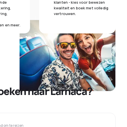
ende
klanten - kies voor bewezen
kering,
kwaliteit en boek met volledig
ring,
vertrouwen.
en en meer.
oeken naar Larnaca?
 om te reizen