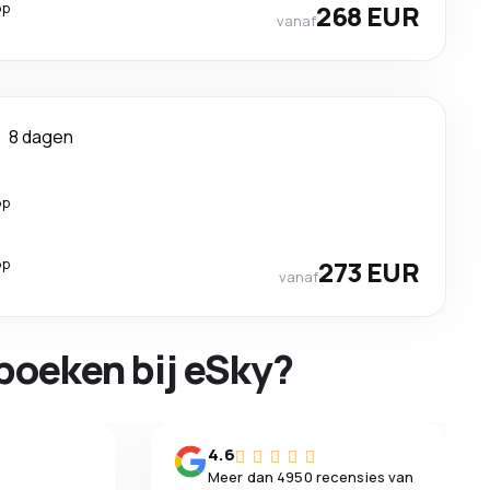
op
268 EUR
vanaf
8 dagen
op
op
273 EUR
vanaf
boeken bij eSky?
n
4.6
Meer dan 4950 recensies van