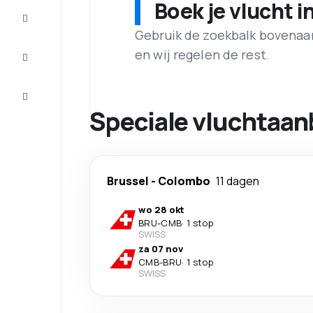
Boek je vlucht i
Maak de
reis
compleet
Gebruik de zoekbalk bovenaan 
en wij regelen de rest.
Inspiratie
en tips
Klantenservice
Speciale vluchtaan
Brussel
-
Colombo
11 dagen
wo 28 okt
BRU
-
CMB
·
1 stop
SWISS
za 07 nov
CMB
-
BRU
·
1 stop
SWISS