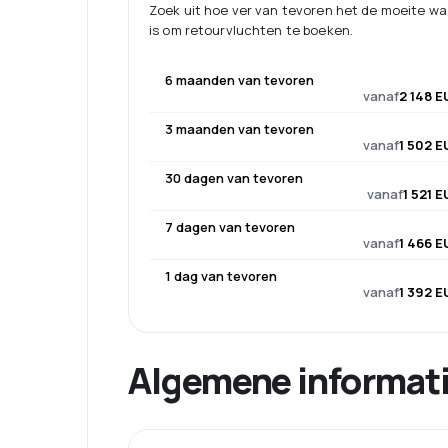
Zoek uit hoe ver van tevoren het de moeite w
is om retourvluchten te boeken.
6 maanden van tevoren
vanaf
2 148 E
3 maanden van tevoren
vanaf
1 502 E
30 dagen van tevoren
vanaf
1 521 
7 dagen van tevoren
vanaf
1 466 E
1 dag van tevoren
vanaf
1 392 E
Algemene informat