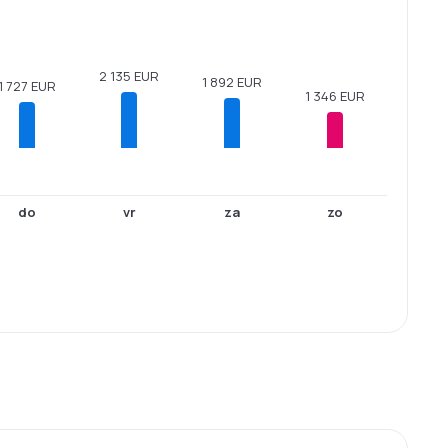
2 135 EUR
1 892 EUR
1 727 EUR
1 346 EUR
do
vr
za
zo