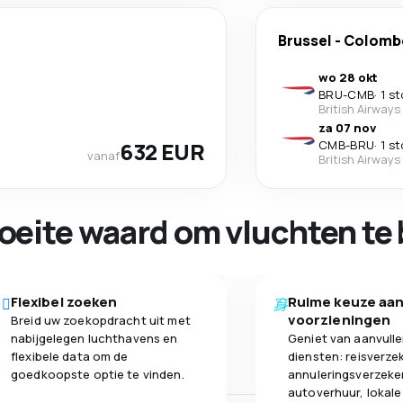
Brussel
-
Colomb
wo 28 okt
BRU
-
CMB
·
1 s
British Airways
za 07 nov
632 EUR
CMB
-
BRU
·
1 s
vanaf
British Airways
oeite waard om vluchten te 
Flexibel zoeken
Ruime keuze aa
voorzieningen
Breid uw zoekopdracht uit met
nabijgelegen luchthavens en
Geniet van aanvull
flexibele data om de
diensten: reisverze
goedkoopste optie te vinden.
annuleringsverzeke
autoverhuur, lokale