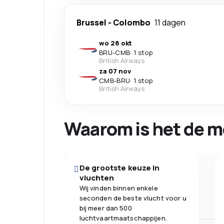
Brussel
-
Colombo
11 dagen
wo 28 okt
BRU
-
CMB
·
1 stop
British Airways
za 07 nov
CMB
-
BRU
·
1 stop
British Airways
Waarom is het de m
De grootste keuze in
vluchten
Wij vinden binnen enkele
seconden de beste vlucht voor u
bij meer dan 500
luchtvaartmaatschappijen.