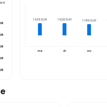
aard
1 939 EUR
1 928 EUR
1 789 EUR
UR
UR
EUR
ma
di
wo
UR
UR
ie