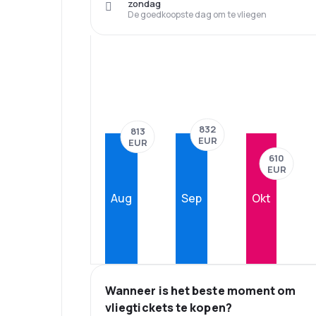
zondag
De goedkoopste dag om te vliegen
832
813
EUR
EUR
610
EUR
Aug
Sep
Okt
Wanneer is het beste moment om
vliegtickets te kopen?