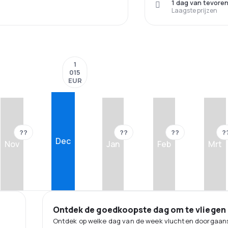
1 dag van tevore
Laagste prijzen
1
015
EUR
??
??
??
?
Dec
Nov
Jan
Feb
Mrt
Ontdek de goedkoopste dag om te vliegen
Ontdek op welke dag van de week vluchten doorgaans