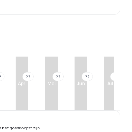
n
?
??
??
??
??
Apr
Mei
Jun
Jul
 het goedkoopst zijn.