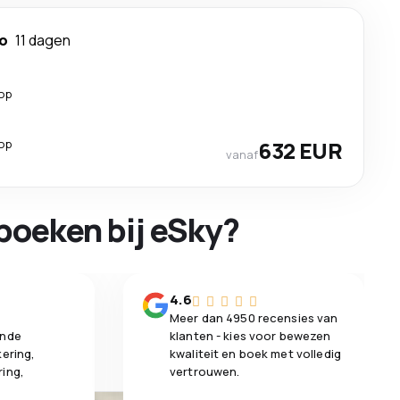
o
11 dagen
top
top
632 EUR
vanaf
boeken bij eSky?
n
4.6
Meer dan 4950 recensies van
ende
klanten - kies voor bewezen
kering,
kwaliteit en boek met volledig
ring,
vertrouwen.