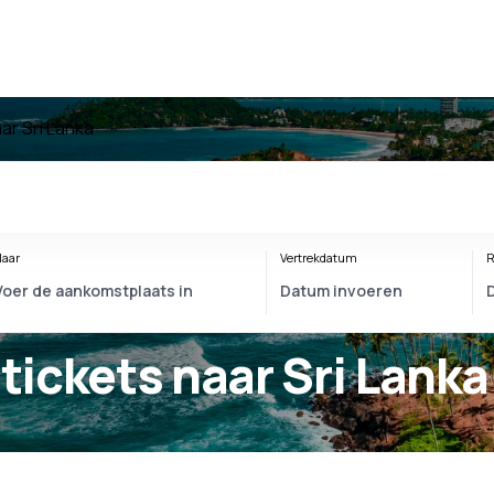
ar Sri Lanka
aar
Vertrekdatum
R
gtickets naar Sri Lanka