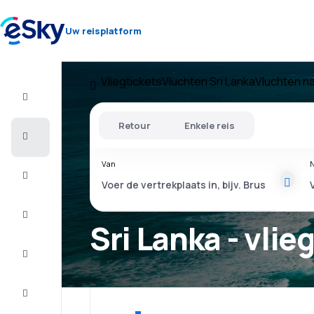
Uw reisplatform
Vliegtickets
Vluchten Sri Lanka
Vluchten na
Vlucht+Hotel
Retour
Enkele reis
Vliegtickets
Van
N
Vakantie
Citytrip
Sri Lanka - vlie
Verblijf
Aanbiedingen