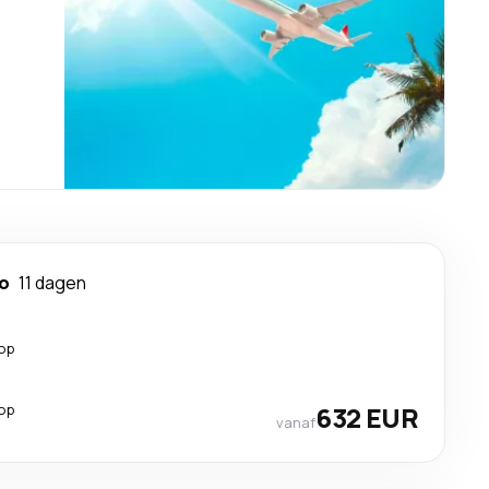
o
11 dagen
top
top
632 EUR
vanaf