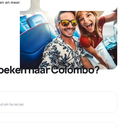
en en meer.
boeken naar Colombo?
 om te reizen