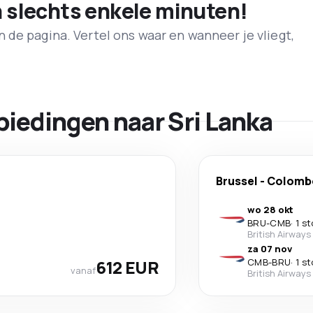
n slechts enkele minuten!
de pagina. Vertel ons waar en wanneer je vliegt,
biedingen naar Sri Lanka
Brussel
-
Colomb
wo 28 okt
BRU
-
CMB
·
1 s
British Airways
za 07 nov
612 EUR
CMB
-
BRU
·
1 s
vanaf
British Airways