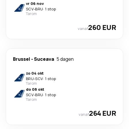
vr 06 nov
SCV
-
BRU
·
1 stop
Tarom
260 EUR
vanaf
Brussel
-
Suceava
5 dagen
zo 04 okt
BRU
-
SCV
·
1 stop
Tarom
do 08 okt
SCV
-
BRU
·
1 stop
Tarom
264 EUR
vanaf