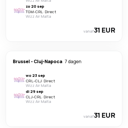
Wizz Air Malta
zo 20 sep
TGM
-
CRL
·
Direct
Wizz Air Malta
31 EUR
vanaf
Brussel
-
Cluj-Napoca
7 dagen
wo 23 sep
CRL
-
CLJ
·
Direct
Wizz Air Malta
di 29 sep
CLJ
-
CRL
·
Direct
Wizz Air Malta
31 EUR
vanaf