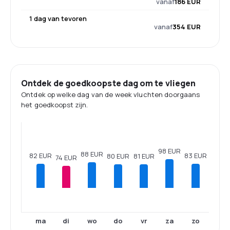
vanaf
186 EUR
1 dag van tevoren
vanaf
354 EUR
Ontdek de goedkoopste dag om te vliegen
Ontdek op welke dag van de week vluchten doorgaans
het goedkoopst zijn.
98 EUR
88 EUR
83 EUR
82 EUR
81 EUR
80 EUR
74 EUR
ma
di
wo
do
vr
za
zo