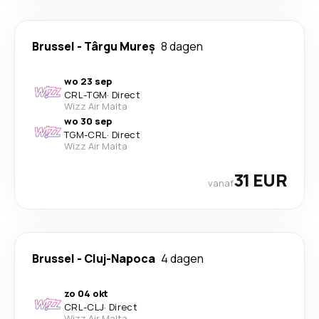
Brussel
-
Târgu Mureș
8 dagen
wo 23 sep
CRL
-
TGM
·
Direct
Wizz Air Malta
wo 30 sep
TGM
-
CRL
·
Direct
Wizz Air Malta
31 EUR
vanaf
Brussel
-
Cluj-Napoca
4 dagen
zo 04 okt
CRL
-
CLJ
·
Direct
Wizz Air Malta