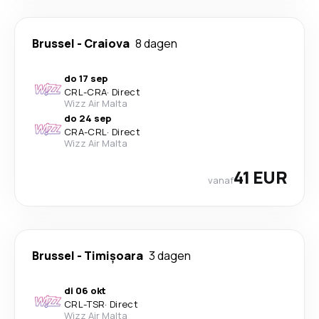
Brussel
-
Craiova
8 dagen
do 17 sep
CRL
-
CRA
·
Direct
Wizz Air Malta
do 24 sep
CRA
-
CRL
·
Direct
Wizz Air Malta
41 EUR
vanaf
Brussel
-
Timișoara
3 dagen
di 06 okt
CRL
-
TSR
·
Direct
Wizz Air Malta