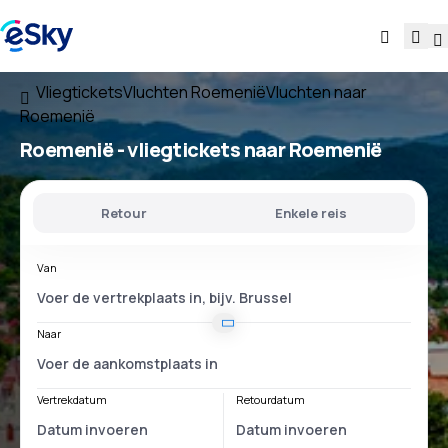
Vliegtickets
Vluchten Roemenië
Vluchten naar
Roemenië
Roemenië - vliegtickets naar Roemenië
Retour
Enkele reis
Van
Naar
Vertrekdatum
Retourdatum