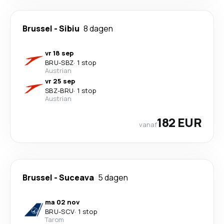
Brussel
-
Sibiu
8 dagen
vr 18 sep
BRU
-
SBZ
·
1 stop
Austrian
vr 25 sep
SBZ
-
BRU
·
1 stop
Austrian
182 EUR
vanaf
Brussel
-
Suceava
5 dagen
ma 02 nov
BRU
-
SCV
·
1 stop
Tarom