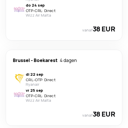
do 24 sep
OTP
-
CRL
·
Direct
Wizz Air Malta
38 EUR
vanaf
Brussel
-
Boekarest
4 dagen
di 22 sep
CRL
-
OTP
·
Direct
Ryanair
vr 25 sep
OTP
-
CRL
·
Direct
Wizz Air Malta
38 EUR
vanaf