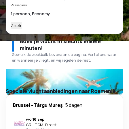
Passagiers
Zoek
Boek je vlucht in slechts enkele
minuten!
Gebruik de zoekbalk bovenaan de pagina. Vertel ons waar
en wanneer je vliegt, en wij regelen de rest.
Speciale vluchtaanbiedingen naar Roemenië
Brussel
-
Târgu Mureș
5 dagen
wo 16 sep
CRL
-
TGM
·
Direct