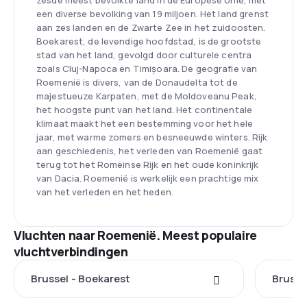
zesde meest bevolkte land in de Europese Unie, met
een diverse bevolking van 19 miljoen. Het land grenst
aan zes landen en de Zwarte Zee in het zuidoosten.
Boekarest, de levendige hoofdstad, is de grootste
stad van het land, gevolgd door culturele centra
zoals Cluj-Napoca en Timișoara. De geografie van
Roemenië is divers, van de Donaudelta tot de
majestueuze Karpaten, met de Moldoveanu Peak,
het hoogste punt van het land. Het continentale
klimaat maakt het een bestemming voor het hele
jaar, met warme zomers en besneeuwde winters. Rijk
aan geschiedenis, het verleden van Roemenië gaat
terug tot het Romeinse Rijk en het oude koninkrijk
van Dacia. Roemenië is werkelijk een prachtige mix
van het verleden en het heden.
Vluchten naar Roemenië. Meest populaire
vluchtverbindingen
Brussel - Boekarest
Brussel