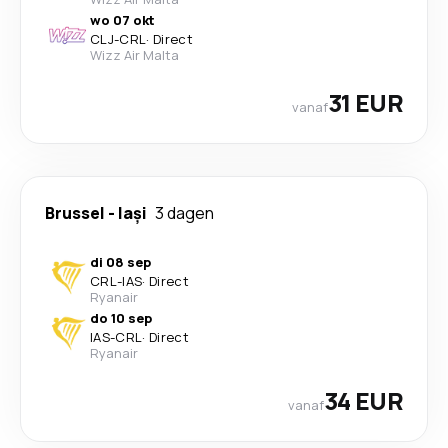
wo 07 okt
CLJ
-
CRL
·
Direct
Wizz Air Malta
31 EUR
vanaf
Brussel
-
Iași
3 dagen
di 08 sep
CRL
-
IAS
·
Direct
Ryanair
do 10 sep
IAS
-
CRL
·
Direct
Ryanair
34 EUR
vanaf