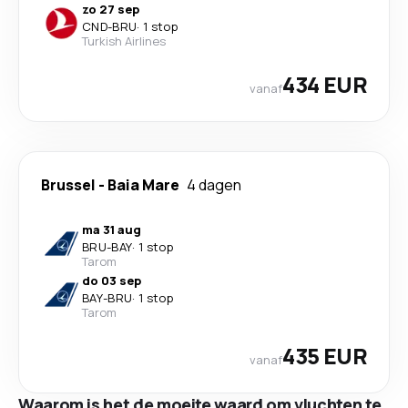
zo 27 sep
CND
-
BRU
·
1 stop
Turkish Airlines
434 EUR
vanaf
Brussel
-
Baia Mare
4 dagen
ma 31 aug
BRU
-
BAY
·
1 stop
Tarom
do 03 sep
BAY
-
BRU
·
1 stop
Tarom
435 EUR
vanaf
Waarom is het de moeite waard om vluchten te