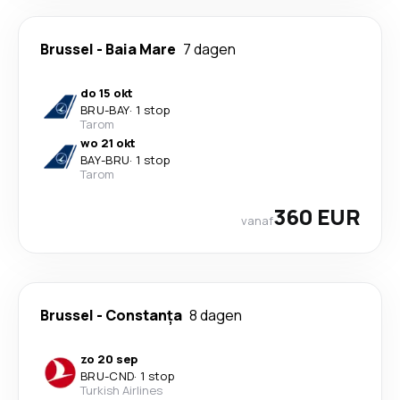
Brussel
-
Baia Mare
7 dagen
do 15 okt
BRU
-
BAY
·
1 stop
Tarom
wo 21 okt
BAY
-
BRU
·
1 stop
Tarom
360 EUR
vanaf
Brussel
-
Constanța
8 dagen
zo 20 sep
BRU
-
CND
·
1 stop
Turkish Airlines