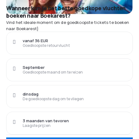
Wanneer kun je het beste goedkope vluchten
boeken naar Boekarest?
Vind het ideale moment om de goedkoopste tickets te boeken
naar Boekarest}
vanaf 36 EUR
Goedkoopste retourvlucht
September
Goedkoopste maand om te reizen
dinsdag
De goedkoopste dag om te vliegen
3 maanden van tevoren
Laagste prijzen