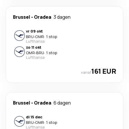
Brussel
-
Oradea
3 dagen
vr 09 okt
BRU
-
OMR
·
1 stop
Lufthansa
zo 11 okt
OMR
-
BRU
·
1 stop
Lufthansa
161 EUR
vanaf
Brussel
-
Oradea
6 dagen
di 15 dec
BRU
-
OMR
·
1 stop
Lufthansa