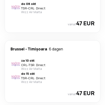
do 08 okt
TSR
-
CRL
·
Direct
Wizz Air Malta
47 EUR
vanaf
Brussel
-
Timișoara
6 dagen
za 10 okt
CRL
-
TSR
·
Direct
Wizz Air Malta
do 15 okt
TSR
-
CRL
·
Direct
Wizz Air Malta
47 EUR
vanaf