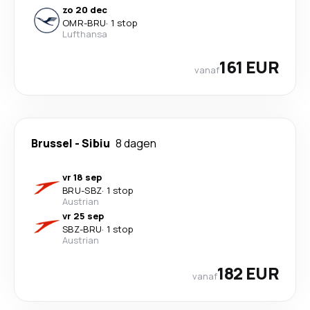
zo 20 dec
OMR
-
BRU
·
1 stop
Lufthansa
161 EUR
vanaf
Brussel
-
Sibiu
8 dagen
vr 18 sep
BRU
-
SBZ
·
1 stop
Austrian
vr 25 sep
SBZ
-
BRU
·
1 stop
Austrian
182 EUR
vanaf