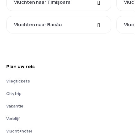
Vluchten naar Timișoara
Vlucht
Vluchten naar Bacău
Vlucht
Plan uw reis
Vliegtickets
Citytrip
Vakantie
Verblijf
Vlucht+hotel