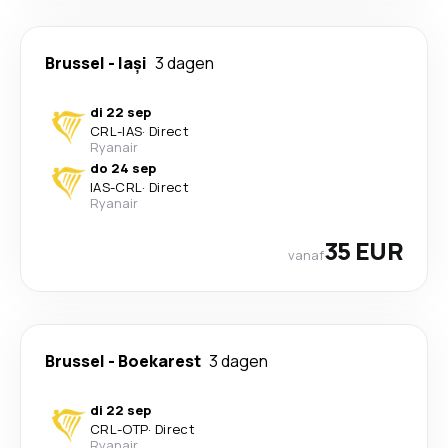
Brussel
-
Iași
3 dagen
di 22 sep
CRL
-
IAS
·
Direct
Ryanair
do 24 sep
IAS
-
CRL
·
Direct
Ryanair
35 EUR
vanaf
Brussel
-
Boekarest
3 dagen
di 22 sep
CRL
-
OTP
·
Direct
Ryanair