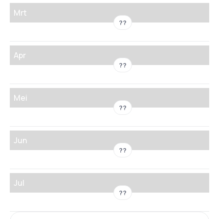
Mrt
??
Apr
??
Mei
??
Jun
??
Jul
??