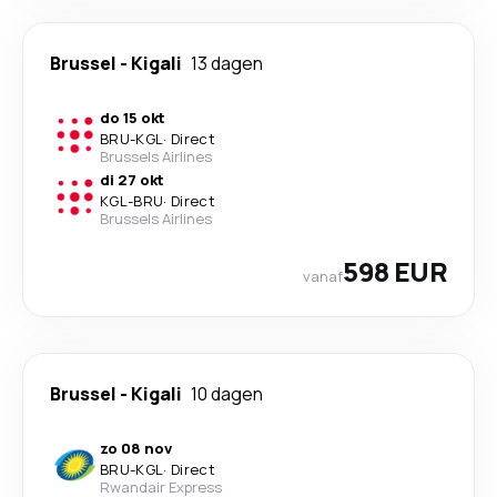
Brussel
-
Kigali
13 dagen
do 15 okt
BRU
-
KGL
·
Direct
Brussels Airlines
di 27 okt
KGL
-
BRU
·
Direct
Brussels Airlines
598 EUR
vanaf
Brussel
-
Kigali
10 dagen
zo 08 nov
BRU
-
KGL
·
Direct
Rwandair Express