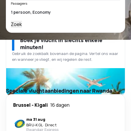
Passagiers
Zoek
Boek je vlucht in slechts enkele
minuten!
Gebruik de zoekbalk bovenaan de pagina. Vertel ons waar
en wanneer je vliegt, en wij regelen de rest.
Speciale vluchtaanbiedingen naar Rwanda
Brussel
-
Kigali
16 dagen
ma 31 aug
BRU
-
KGL
·
Direct
Rwandair Express