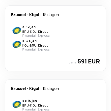
Brussel
-
Kigali
15 dagen
di 12 jan
BRU
-
KGL
·
Direct
Rwandair Express
di 26 jan
KGL
-
BRU
·
Direct
Rwandair Express
591 EUR
vanaf
Brussel
-
Kigali
15 dagen
do 14 jan
BRU
-
KGL
·
Direct
Rwandair Express