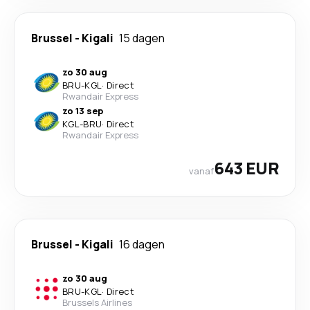
Brussel
-
Kigali
15 dagen
zo 30 aug
BRU
-
KGL
·
Direct
Rwandair Express
zo 13 sep
KGL
-
BRU
·
Direct
Rwandair Express
643 EUR
vanaf
Brussel
-
Kigali
16 dagen
zo 30 aug
BRU
-
KGL
·
Direct
Brussels Airlines