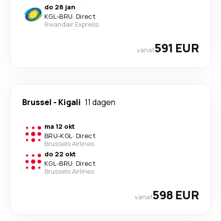
do 28 jan
KGL
-
BRU
·
Direct
Rwandair Express
591 EUR
vanaf
Brussel
-
Kigali
11 dagen
ma 12 okt
BRU
-
KGL
·
Direct
Brussels Airlines
do 22 okt
KGL
-
BRU
·
Direct
Brussels Airlines
598 EUR
vanaf