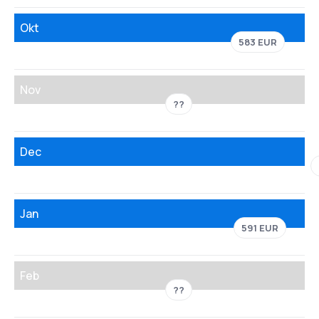
Okt
583 EUR
Nov
??
Dec
Jan
591 EUR
Feb
??