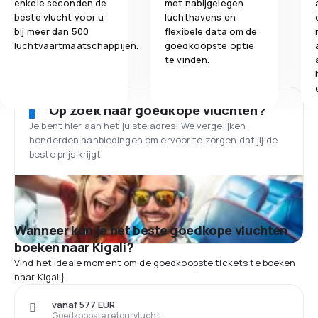
enkele seconden de
met nabijgelegen
beste vlucht voor u
luchthavens en
bij meer dan 500
flexibele data om de
luchtvaartmaatschappijen.
goedkoopste optie
te vinden.
Op zoek naar goedkope vluchten?
Je bent hier aan het juiste adres! We vergelijken
honderden aanbiedingen om ervoor te zorgen dat jij de
beste prijs krijgt.
Wanneer kun je het beste goedkope vluchten
boeken naar Kigali?
Vind het ideale moment om de goedkoopste tickets te boeken
naar Kigali}
vanaf 577 EUR
Goedkoopste retourvlucht