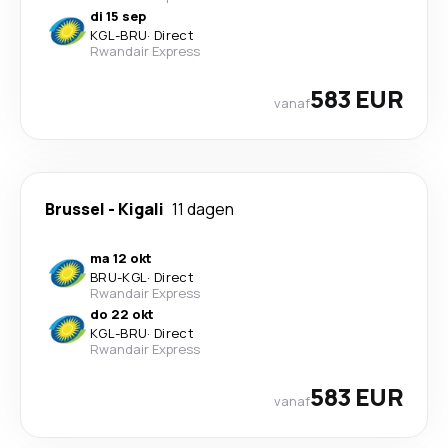
di 15 sep
KGL
-
BRU
·
Direct
Rwandair Express
583 EUR
vanaf
Brussel
-
Kigali
11 dagen
ma 12 okt
BRU
-
KGL
·
Direct
Rwandair Express
do 22 okt
KGL
-
BRU
·
Direct
Rwandair Express
583 EUR
vanaf