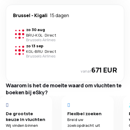
Brussel
-
Kigali
15 dagen
zo 30 aug
BRU
-
KGL
·
Direct
Brussels Airlines
zo 13 sep
KGL
-
BRU
·
Direct
Brussels Airlines
671 EUR
vanaf
Waarom is het de moeite waard om vluchten te
boeken bij eSky?
De grootste
Flexibel zoeken
keuze in vluchten
Breid uw
Wij vinden binnen
zoekopdracht uit