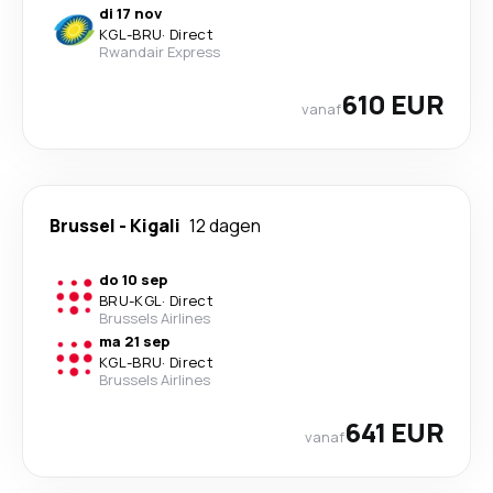
di 17 nov
KGL
-
BRU
·
Direct
Rwandair Express
610 EUR
vanaf
Brussel
-
Kigali
12 dagen
do 10 sep
BRU
-
KGL
·
Direct
Brussels Airlines
ma 21 sep
KGL
-
BRU
·
Direct
Brussels Airlines
641 EUR
vanaf