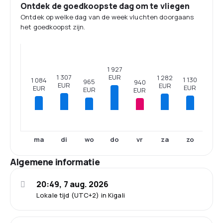
Ontdek de goedkoopste dag om te vliegen
Ontdek op welke dag van de week vluchten doorgaans
het goedkoopst zijn.
1 927
EUR
1 307
1 282
1 130
1 084
965
940
EUR
EUR
EUR
EUR
EUR
EUR
ma
di
wo
do
vr
za
zo
Algemene informatie
20:49, 7 aug. 2026
Lokale tijd (UTC+2) in Kigali