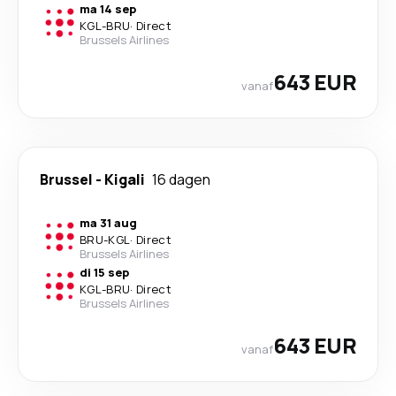
ma 14 sep
KGL
-
BRU
·
Direct
Brussels Airlines
643 EUR
vanaf
Brussel
-
Kigali
16 dagen
ma 31 aug
BRU
-
KGL
·
Direct
Brussels Airlines
di 15 sep
KGL
-
BRU
·
Direct
Brussels Airlines
643 EUR
vanaf