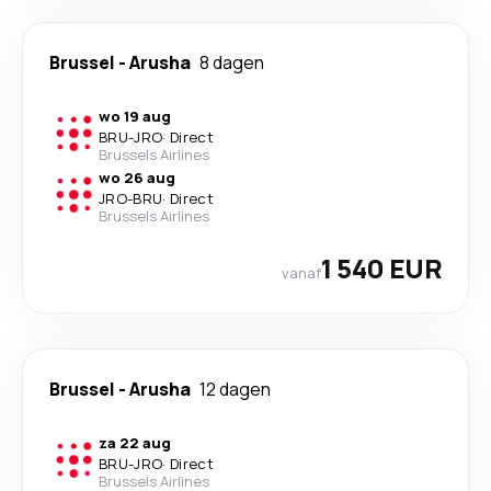
Brussel
-
Arusha
8 dagen
wo 19 aug
BRU
-
JRO
·
Direct
Brussels Airlines
wo 26 aug
JRO
-
BRU
·
Direct
Brussels Airlines
1 540 EUR
vanaf
Brussel
-
Arusha
12 dagen
za 22 aug
BRU
-
JRO
·
Direct
Brussels Airlines