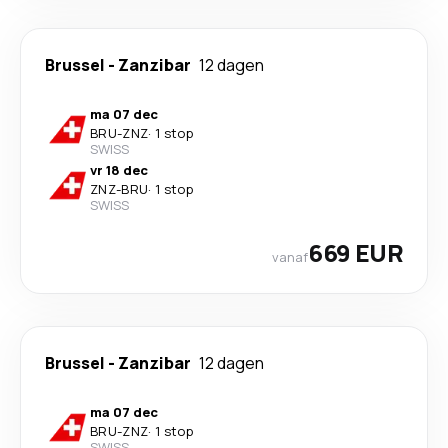
Brussel
-
Zanzibar
12 dagen
ma 07 dec
BRU
-
ZNZ
·
1 stop
SWISS
vr 18 dec
ZNZ
-
BRU
·
1 stop
SWISS
669 EUR
vanaf
Brussel
-
Zanzibar
12 dagen
ma 07 dec
BRU
-
ZNZ
·
1 stop
SWISS