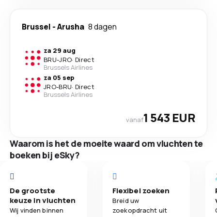
Brussel
-
Arusha
8 dagen
za 29 aug
BRU
-
JRO
·
Direct
Brussels Airlines
za 05 sep
JRO
-
BRU
·
Direct
Brussels Airlines
1 543 EUR
vanaf
Waarom is het de moeite waard om vluchten te
boeken bij eSky?
De grootste
Flexibel zoeken
keuze in vluchten
Breid uw
Wij vinden binnen
zoekopdracht uit