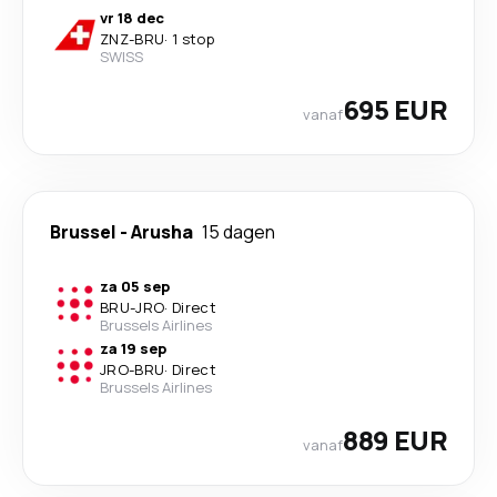
vr 18 dec
ZNZ
-
BRU
·
1 stop
SWISS
695 EUR
vanaf
Brussel
-
Arusha
15 dagen
za 05 sep
BRU
-
JRO
·
Direct
Brussels Airlines
za 19 sep
JRO
-
BRU
·
Direct
Brussels Airlines
889 EUR
vanaf