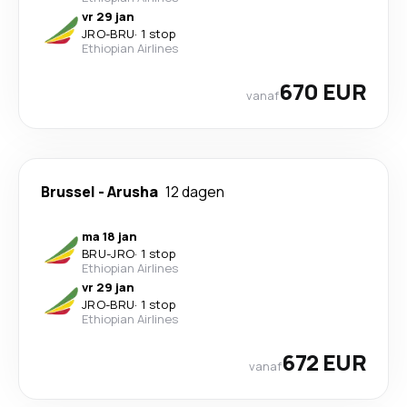
vr 29 jan
JRO
-
BRU
·
1 stop
Ethiopian Airlines
670 EUR
vanaf
Brussel
-
Arusha
12 dagen
ma 18 jan
BRU
-
JRO
·
1 stop
Ethiopian Airlines
vr 29 jan
JRO
-
BRU
·
1 stop
Ethiopian Airlines
672 EUR
vanaf