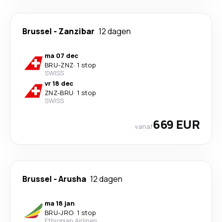
Brussel
-
Zanzibar
12 dagen
ma 07 dec
BRU
-
ZNZ
·
1 stop
SWISS
vr 18 dec
ZNZ
-
BRU
·
1 stop
SWISS
669 EUR
vanaf
Brussel
-
Arusha
12 dagen
ma 18 jan
BRU
-
JRO
·
1 stop
Ethiopian Airlines