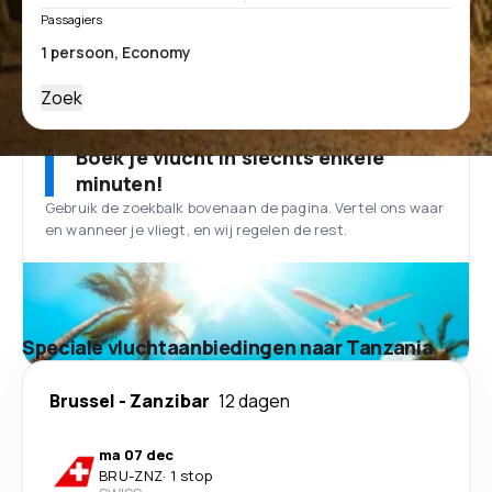
Passagiers
Zoek
Boek je vlucht in slechts enkele
minuten!
Gebruik de zoekbalk bovenaan de pagina. Vertel ons waar
en wanneer je vliegt, en wij regelen de rest.
Speciale vluchtaanbiedingen naar Tanzania
Brussel
-
Zanzibar
12 dagen
ma 07 dec
BRU
-
ZNZ
·
1 stop