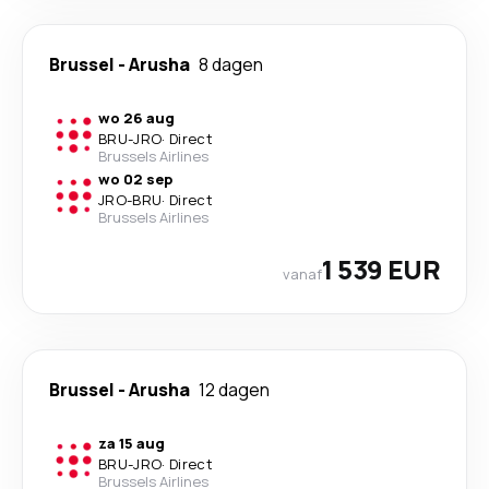
Brussel
-
Arusha
8 dagen
wo 26 aug
BRU
-
JRO
·
Direct
Brussels Airlines
wo 02 sep
JRO
-
BRU
·
Direct
Brussels Airlines
1 539 EUR
vanaf
Brussel
-
Arusha
12 dagen
za 15 aug
BRU
-
JRO
·
Direct
Brussels Airlines