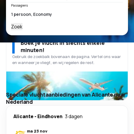
Passagiers
Zoek
Boek je vlucht in slechts enkele
minuten!
Gebruik de zoekbalk bovenaan de pagina. Vertel ons waar
en wanneer je vliegt, en wij regelen de rest.
Speciale vluchtaanbiedingen van Alicante naar
Nederland
Alicante
-
Eindhoven
3 dagen
ma 23 nov