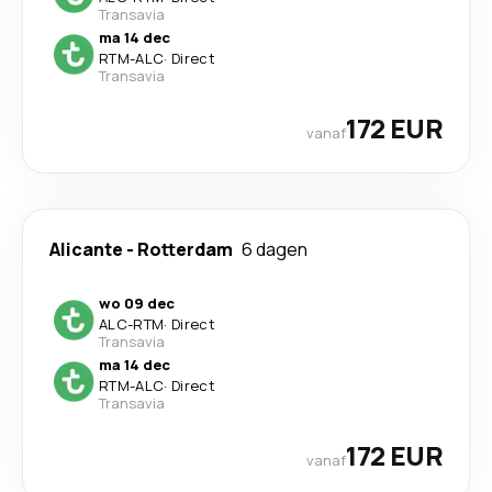
Transavia
ma 14 dec
RTM
-
ALC
·
Direct
Transavia
172 EUR
vanaf
Alicante
-
Rotterdam
6 dagen
wo 09 dec
ALC
-
RTM
·
Direct
Transavia
ma 14 dec
RTM
-
ALC
·
Direct
Transavia
172 EUR
vanaf