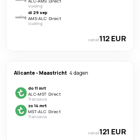
ALC
-
AMS
·
Direct
Vueling
di 29 sep
AMS
-
ALC
·
Direct
Vueling
112 EUR
vanaf
Alicante
-
Maastricht
4 dagen
do 11 mrt
ALC
-
MST
·
Direct
Transavia
zo 14 mrt
MST
-
ALC
·
Direct
Transavia
121 EUR
vanaf