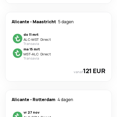
Alicante
-
Maastricht
5 dagen
do 11 mrt
ALC
-
MST
·
Direct
Transavia
ma 15 mrt
MST
-
ALC
·
Direct
Transavia
121 EUR
vanaf
Alicante
-
Rotterdam
4 dagen
vr 27 nov