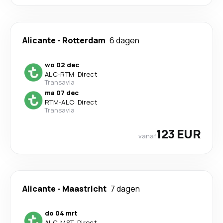
Alicante
-
Rotterdam
6 dagen
wo 02 dec
ALC
-
RTM
·
Direct
Transavia
ma 07 dec
RTM
-
ALC
·
Direct
Transavia
123 EUR
vanaf
Alicante
-
Maastricht
7 dagen
do 04 mrt
ALC
-
MST
·
Direct