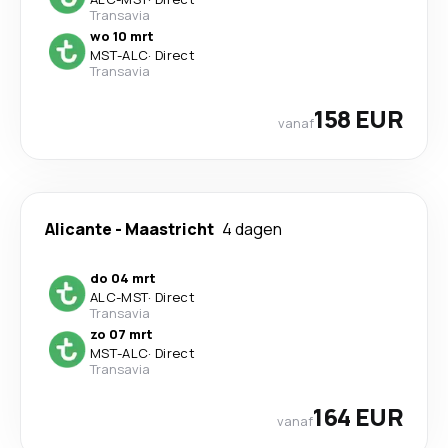
Transavia
wo 10 mrt
MST
-
ALC
·
Direct
Transavia
158 EUR
vanaf
Alicante
-
Maastricht
4 dagen
do 04 mrt
ALC
-
MST
·
Direct
Transavia
zo 07 mrt
MST
-
ALC
·
Direct
Transavia
164 EUR
vanaf