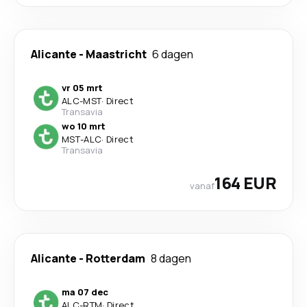
Alicante
-
Maastricht
6 dagen
vr 05 mrt
ALC
-
MST
·
Direct
Transavia
wo 10 mrt
MST
-
ALC
·
Direct
Transavia
164 EUR
vanaf
Alicante
-
Rotterdam
8 dagen
ma 07 dec
ALC
-
RTM
·
Direct