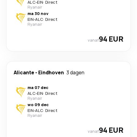
ALC
-
EIN
·
Direct
Ryanair
ma 30 nov
EIN
-
ALC
·
Direct
Ryanair
94 EUR
vanaf
Alicante
-
Eindhoven
3 dagen
ma 07 dec
ALC
-
EIN
·
Direct
Ryanair
wo 09 dec
EIN
-
ALC
·
Direct
Ryanair
94 EUR
vanaf