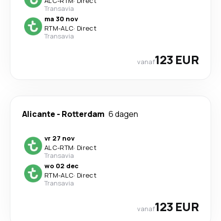
ALC
-
RTM
·
Direct
Transavia
ma 30 nov
RTM
-
ALC
·
Direct
Transavia
123 EUR
vanaf
Alicante
-
Rotterdam
6 dagen
vr 27 nov
ALC
-
RTM
·
Direct
Transavia
wo 02 dec
RTM
-
ALC
·
Direct
Transavia
123 EUR
vanaf