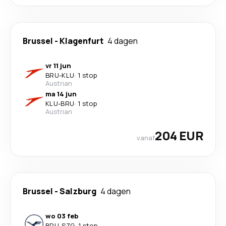
Brussel
-
Klagenfurt
4 dagen
vr 11 jun
BRU
-
KLU
·
1 stop
Austrian
ma 14 jun
KLU
-
BRU
·
1 stop
Austrian
204 EUR
vanaf
Brussel
-
Salzburg
4 dagen
wo 03 feb
BRU
-
SZG
·
1 stop