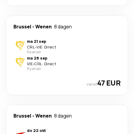
Brussel
-
Wenen
8 dagen
ma 21 sep
CRL
-
VIE
·
Direct
Ryanair
ma 28 sep
VIE
-
CRL
·
Direct
Ryanair
47 EUR
vanaf
Brussel
-
Wenen
8 dagen
do 22 okt