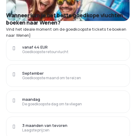
Wanneer kun je het beste goedkope vluchten
boeken naar Wenen?
Vind het ideale moment om de goedkoopste tickets te boeken
naar Wenen}
vanaf 44 EUR
Goedkoopste retourvlucht
September
Goedkoopste maand om te reizen
maandag
De goedkoopste dag om te vliegen
3 maanden van tevoren
Laagste prijzen