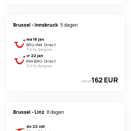
Brussel
-
Innsbruck
5 dagen
ma 18 jan
BRU
-
INN
·
Direct
TUI fly Belgium
vr 22 jan
INN
-
BRU
·
Direct
TUI fly Belgium
162 EUR
vanaf
Brussel
-
Linz
8 dagen
do 22 okt