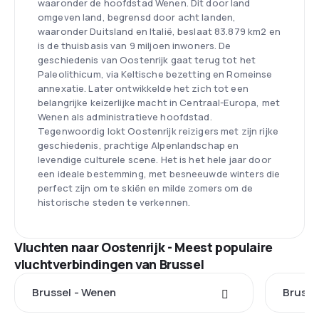
waaronder de hoofdstad Wenen. Dit door land
omgeven land, begrensd door acht landen,
waaronder Duitsland en Italië, beslaat 83.879 km2 en
is de thuisbasis van 9 miljoen inwoners. De
geschiedenis van Oostenrijk gaat terug tot het
Paleolithicum, via Keltische bezetting en Romeinse
annexatie. Later ontwikkelde het zich tot een
belangrijke keizerlijke macht in Centraal-Europa, met
Wenen als administratieve hoofdstad.
Tegenwoordig lokt Oostenrijk reizigers met zijn rijke
geschiedenis, prachtige Alpenlandschap en
levendige culturele scene. Het is het hele jaar door
een ideale bestemming, met besneeuwde winters die
perfect zijn om te skiën en milde zomers om de
historische steden te verkennen.
Vluchten naar Oostenrijk - Meest populaire
vluchtverbindingen van Brussel
Brussel - Wenen
Brusse