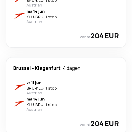
BRU
-
KLU
·
1 stop
Austrian
ma 14 jun
KLU
-
BRU
·
1 stop
Austrian
204 EUR
vanaf
Brussel
-
Klagenfurt
4 dagen
vr 11 jun
BRU
-
KLU
·
1 stop
Austrian
ma 14 jun
KLU
-
BRU
·
1 stop
Austrian
204 EUR
vanaf