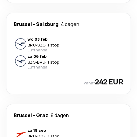
Brussel
-
Salzburg
4 dagen
wo 03 feb
BRU
-
SZG
·
1 stop
Lufthansa
za 06 feb
SZG
-
BRU
·
1 stop
Lufthansa
242 EUR
vanaf
Brussel
-
Graz
8 dagen
za 19 sep
BRU
-
GGZ
·
1 stop