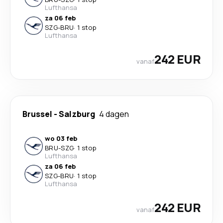
Lufthansa
za 06 feb
SZG
-
BRU
·
1 stop
Lufthansa
242 EUR
vanaf
Brussel
-
Salzburg
4 dagen
wo 03 feb
BRU
-
SZG
·
1 stop
Lufthansa
za 06 feb
SZG
-
BRU
·
1 stop
Lufthansa
242 EUR
vanaf