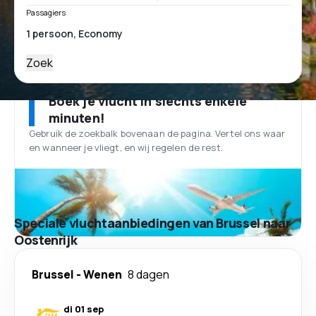
Passagiers
Zoek
Boek je vlucht in slechts enkele
minuten!
Gebruik de zoekbalk bovenaan de pagina. Vertel ons waar
en wanneer je vliegt, en wij regelen de rest.
Speciale vluchtaanbiedingen van Brussel naar
Oostenrijk
Brussel
-
Wenen
8 dagen
di 01 sep