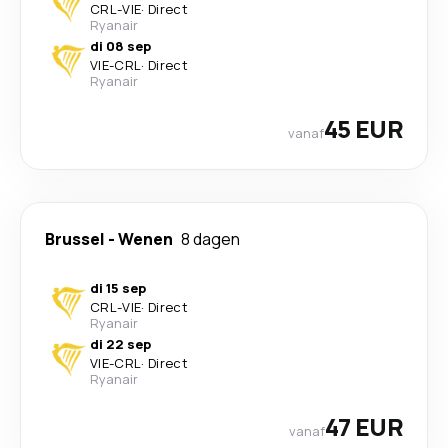
CRL
-
VIE
·
Direct
Ryanair
di 08 sep
VIE
-
CRL
·
Direct
Ryanair
45 EUR
vanaf
Brussel
-
Wenen
8 dagen
di 15 sep
CRL
-
VIE
·
Direct
Ryanair
di 22 sep
VIE
-
CRL
·
Direct
Ryanair
47 EUR
vanaf