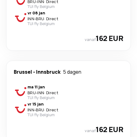
BRU
-
INN
·
Direct
TUI fly Belgium
vr 08 jan
INN
-
BRU
·
Direct
TUI fly Belgium
162 EUR
vanaf
Brussel
-
Innsbruck
5 dagen
ma 11 jan
BRU
-
INN
·
Direct
TUI fly Belgium
vr 15 jan
INN
-
BRU
·
Direct
TUI fly Belgium
162 EUR
vanaf