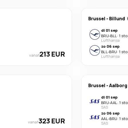
Brussel
-
Billund
di 01 sep
BRU
-
BLL
·
1 sto
Lufthansa
zo 06 sep
213 EUR
BLL
-
BRU
·
1 sto
vanaf
Lufthansa
Brussel
-
Aalborg
di 01 sep
BRU
-
AAL
·
1 st
SAS
zo 06 sep
323 EUR
AAL
-
BRU
·
1 st
vanaf
SAS