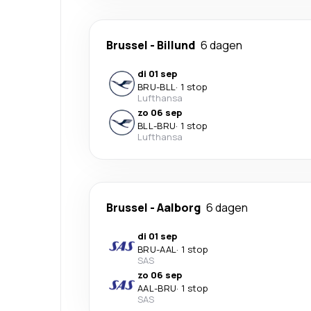
Brussel
-
Billund
6 dagen
di 01 sep
BRU
-
BLL
·
1 stop
Lufthansa
zo 06 sep
BLL
-
BRU
·
1 stop
Lufthansa
Brussel
-
Aalborg
6 dagen
di 01 sep
BRU
-
AAL
·
1 stop
SAS
zo 06 sep
AAL
-
BRU
·
1 stop
SAS