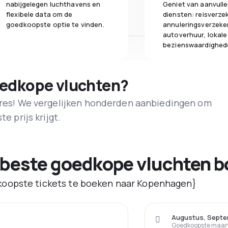
nabijgelegen luchthavens en
Geniet van aanvull
flexibele data om de
diensten: reisverze
goedkoopste optie te vinden.
annuleringsverzeke
autoverhuur, lokale
bezienswaardighed
oedkope vluchten?
adres! We vergelijken honderden aanbiedingen om
e prijs krijgt.
 beste goedkope vluchten 
oopste tickets te boeken naar Kopenhagen}
Augustus, Septe
Goedkoopste maand