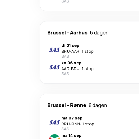
SAS
Brussel
-
Aarhus
6 dagen
di 01 sep
BRU
-
AAR
·
1 stop
SAS
zo 06 sep
AAR
-
BRU
·
1 stop
SAS
Brussel
-
Rønne
8 dagen
ma 07 sep
BRU
-
RNN
·
1 stop
SAS
ma 14 sep