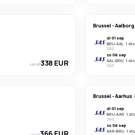
Brussel
-
Aalborg
di 01 sep
BRU
-
AAL
·
1 st
SAS
zo 06 sep
338 EUR
AAL
-
BRU
·
1 st
vanaf
SAS
Brussel
-
Aarhus
di 01 sep
BRU
-
AAR
·
1 st
SAS
zo 06 sep
366 EUR
AAR
-
BRU
·
1 st
vanaf