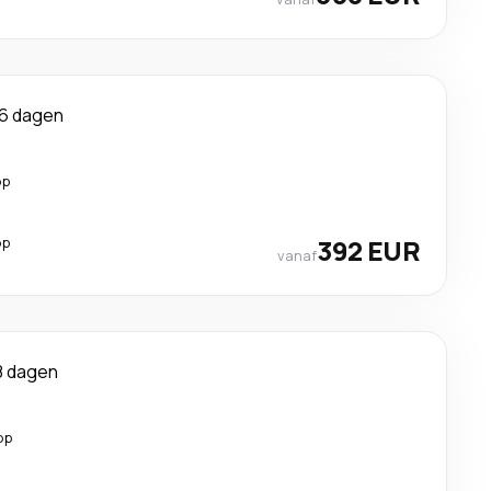
6 dagen
op
op
392 EUR
vanaf
8 dagen
op