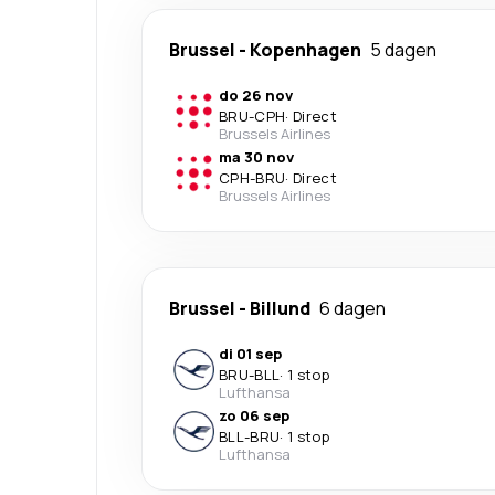
Brussel
-
Kopenhagen
5 dagen
do 26 nov
BRU
-
CPH
·
Direct
Brussels Airlines
ma 30 nov
CPH
-
BRU
·
Direct
Brussels Airlines
Brussel
-
Billund
6 dagen
di 01 sep
BRU
-
BLL
·
1 stop
Lufthansa
zo 06 sep
BLL
-
BRU
·
1 stop
Lufthansa