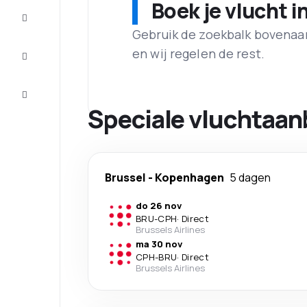
Boek je vlucht i
Maak de
reis
compleet
Gebruik de zoekbalk bovenaan 
en wij regelen de rest.
Inspiratie
en tips
Klantenservice
Speciale vluchtaan
Brussel
-
Kopenhagen
5 dagen
do 26 nov
BRU
-
CPH
·
Direct
Brussels Airlines
ma 30 nov
CPH
-
BRU
·
Direct
Brussels Airlines