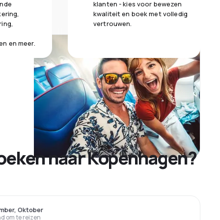
ende
klanten - kies voor bewezen
kering,
kwaliteit en boek met volledig
ring,
vertrouwen.
en en meer.
boeken naar Kopenhagen?
mber, Oktober
 om te reizen