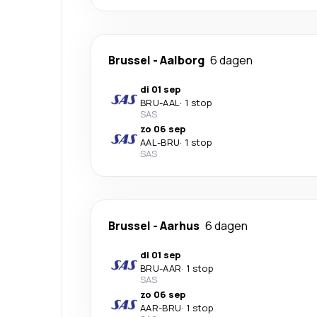
Brussel
-
Aalborg
6 dagen
di 01 sep
BRU
-
AAL
·
1 stop
SAS
zo 06 sep
AAL
-
BRU
·
1 stop
SAS
Brussel
-
Aarhus
6 dagen
di 01 sep
BRU
-
AAR
·
1 stop
SAS
zo 06 sep
AAR
-
BRU
·
1 stop