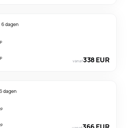
6 dagen
op
op
338 EUR
vanaf
6 dagen
op
op
366 EUR
vanaf