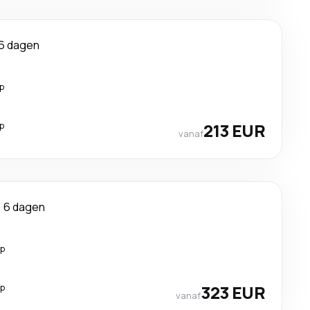
6 dagen
p
p
213 EUR
vanaf
6 dagen
op
op
323 EUR
vanaf