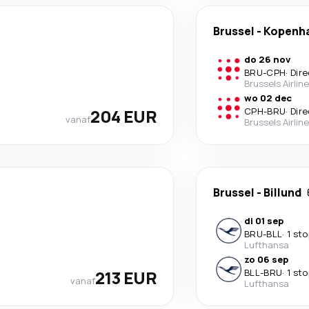
Brussel
-
Kopenh
do 26 nov
BRU
-
CPH
·
Dire
Brussels Airlin
wo 02 dec
204 EUR
CPH
-
BRU
·
Dire
vanaf
Brussels Airlin
Brussel
-
Billund
di 01 sep
BRU
-
BLL
·
1 sto
Lufthansa
zo 06 sep
213 EUR
BLL
-
BRU
·
1 sto
vanaf
Lufthansa