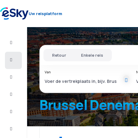
Uw reisplatform
Vliegtickets
Vluchten van Brussel
Vluchte
Vlucht+Hotel
Retour
Enkele reis
Vliegtickets
Van
N
Vakantie
Citytrip
Brussel Denem
Verblijf
Aanbiedingen