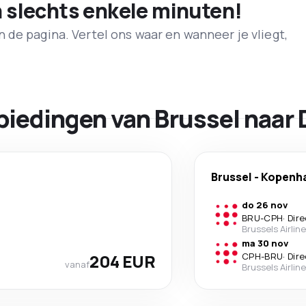
n slechts enkele minuten!
de pagina. Vertel ons waar en wanneer je vliegt,
biedingen van Brussel naa
Brussel
-
Kopenh
do 26 nov
BRU
-
CPH
·
Dire
Brussels Airlin
ma 30 nov
204 EUR
CPH
-
BRU
·
Dire
vanaf
Brussels Airlin