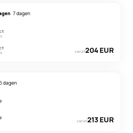
agen
7 dagen
ct
es
ct
204 EUR
vanaf
es
6 dagen
p
p
213 EUR
vanaf