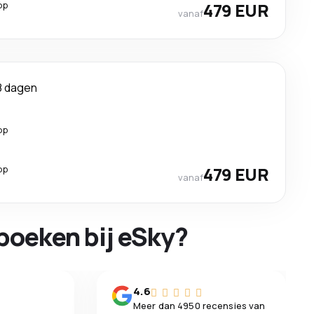
op
479 EUR
vanaf
8 dagen
op
op
479 EUR
vanaf
boeken bij eSky?
n
4.6
Meer dan 4950 recensies van