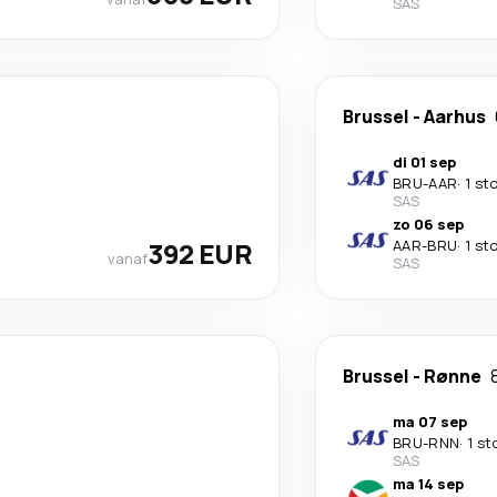
SAS
Brussel
-
Aarhus
di 01 sep
BRU
-
AAR
·
1 st
SAS
zo 06 sep
392 EUR
AAR
-
BRU
·
1 st
vanaf
SAS
Brussel
-
Rønne
ma 07 sep
BRU
-
RNN
·
1 st
SAS
ma 14 sep