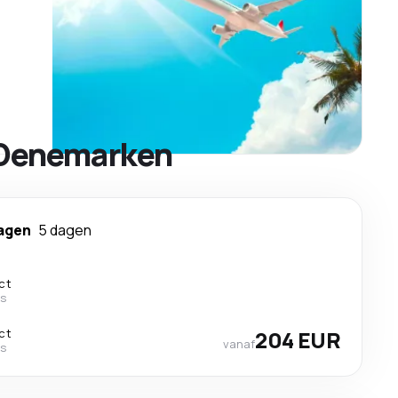
r Denemarken
agen
5 dagen
ct
es
ct
204 EUR
vanaf
es