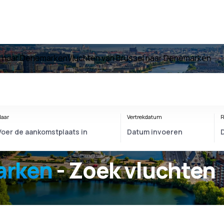
n naar Denemarken
Vluchten van Brussel naar Denemarken
aar
Vertrekdatum
R
arken
- Zoek vluchten