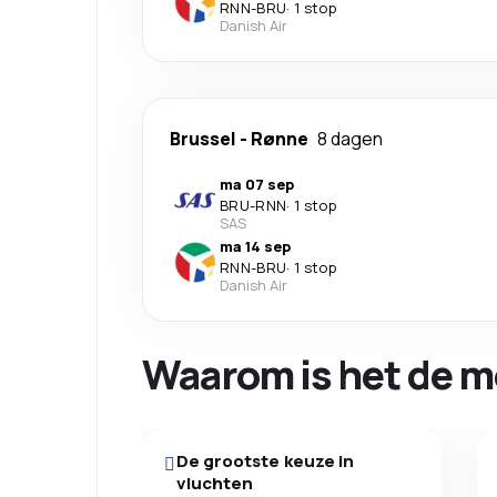
RNN
-
BRU
·
1 stop
Danish Air
Brussel
-
Rønne
8 dagen
ma 07 sep
BRU
-
RNN
·
1 stop
SAS
ma 14 sep
RNN
-
BRU
·
1 stop
Danish Air
Waarom is het de m
De grootste keuze in
vluchten