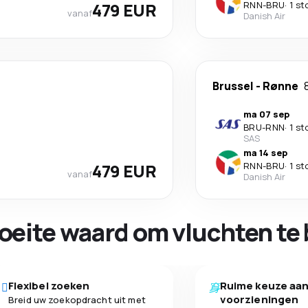
479 EUR
RNN
-
BRU
·
1 st
vanaf
Danish Air
Brussel
-
Rønne
ma 07 sep
BRU
-
RNN
·
1 st
SAS
ma 14 sep
479 EUR
RNN
-
BRU
·
1 st
vanaf
Danish Air
oeite waard om vluchten te 
Flexibel zoeken
Ruime keuze aa
voorzieningen
Breid uw zoekopdracht uit met