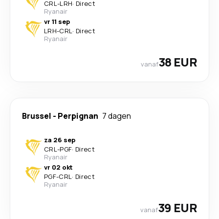
CRL
-
LRH
·
Direct
Ryanair
vr 11 sep
LRH
-
CRL
·
Direct
Ryanair
38 EUR
vanaf
Brussel
-
Perpignan
7 dagen
za 26 sep
CRL
-
PGF
·
Direct
Ryanair
vr 02 okt
PGF
-
CRL
·
Direct
Ryanair
39 EUR
vanaf