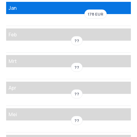
Jan
178 EUR
Feb
??
Mrt
??
Apr
??
Mei
??