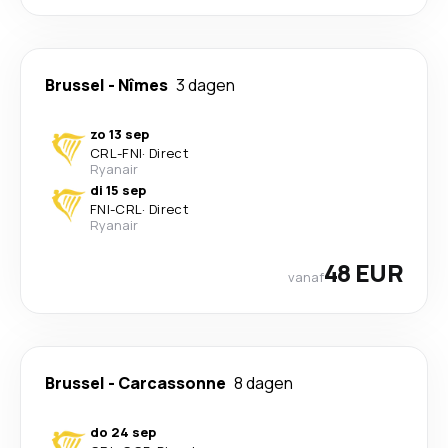
Brussel
-
Nîmes
3 dagen
zo 13 sep
CRL
-
FNI
·
Direct
Ryanair
di 15 sep
FNI
-
CRL
·
Direct
Ryanair
48 EUR
vanaf
Brussel
-
Carcassonne
8 dagen
do 24 sep