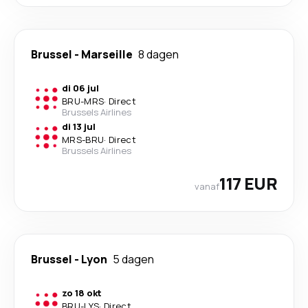
Brussel
-
Marseille
8 dagen
di 06 jul
BRU
-
MRS
·
Direct
Brussels Airlines
di 13 jul
MRS
-
BRU
·
Direct
Brussels Airlines
117 EUR
vanaf
Brussel
-
Lyon
5 dagen
zo 18 okt
BRU
-
LYS
·
Direct