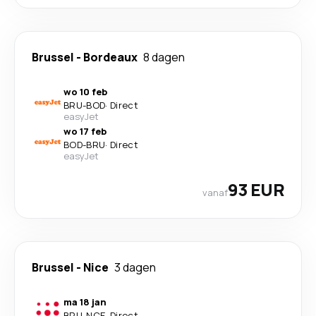
Brussel
-
Bordeaux
8 dagen
wo 10 feb
BRU
-
BOD
·
Direct
easyJet
wo 17 feb
BOD
-
BRU
·
Direct
easyJet
93 EUR
vanaf
Brussel
-
Nice
3 dagen
ma 18 jan
BRU
-
NCE
·
Direct