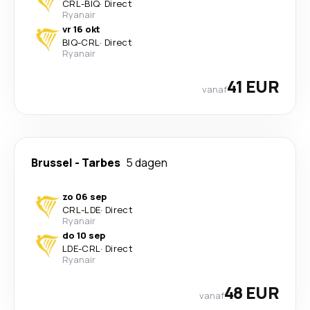
CRL
-
BIQ
·
Direct
Ryanair
vr 16 okt
BIQ
-
CRL
·
Direct
Ryanair
41 EUR
vanaf
Brussel
-
Tarbes
5 dagen
zo 06 sep
CRL
-
LDE
·
Direct
Ryanair
do 10 sep
LDE
-
CRL
·
Direct
Ryanair
48 EUR
vanaf