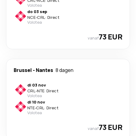
CRL
-
NCE
·
Direct
Volotea
do 03 sep
NCE
-
CRL
·
Direct
Volotea
73 EUR
vanaf
Brussel
-
Nantes
8 dagen
di 03 nov
CRL
-
NTE
·
Direct
Volotea
di 10 nov
NTE
-
CRL
·
Direct
Volotea
73 EUR
vanaf