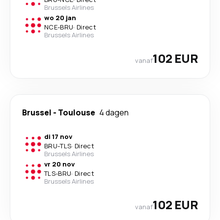
Brussels Airlines
wo 20 jan
NCE
-
BRU
·
Direct
Brussels Airlines
102 EUR
vanaf
Brussel
-
Toulouse
4 dagen
di 17 nov
BRU
-
TLS
·
Direct
Brussels Airlines
vr 20 nov
TLS
-
BRU
·
Direct
Brussels Airlines
102 EUR
vanaf