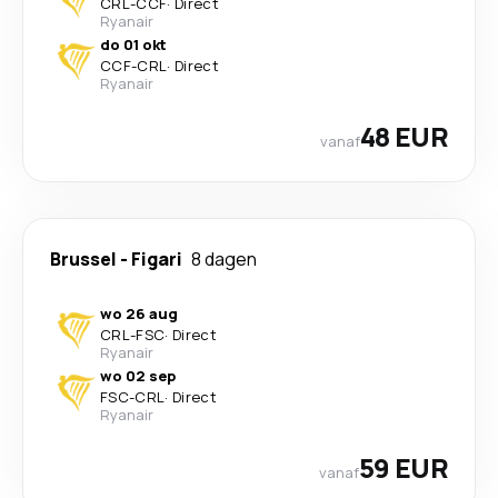
CRL
-
CCF
·
Direct
Ryanair
do 01 okt
CCF
-
CRL
·
Direct
Ryanair
48 EUR
vanaf
Brussel
-
Figari
8 dagen
wo 26 aug
CRL
-
FSC
·
Direct
Ryanair
wo 02 sep
FSC
-
CRL
·
Direct
Ryanair
59 EUR
vanaf