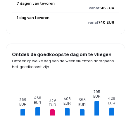
7 dagen van tevoren
vanaf
616 EUR
1 dag van tevoren
vanaf
740 EUR
Ontdek de goedkoopste dag om te vliegen
Ontdek op welke dag van de week vluchten doorgaans
het goedkoopst zijn.
795
EUR
466
428
408
369
358
339
EUR
EUR
EUR
EUR
EUR
EUR