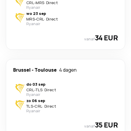
CRL
-
MRS
·
Direct
Ryanair
wo 23 sep
MRS
-
CRL
·
Direct
Ryanair
34 EUR
vanaf
Brussel
-
Toulouse
4 dagen
do 03 sep
CRL
-
TLS
·
Direct
Ryanair
zo 06 sep
TLS
-
CRL
·
Direct
Ryanair
35 EUR
vanaf