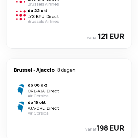
Brussels Airlines
do 22 okt
LYS
-
BRU
·
Direct
Brussels Airlines
121 EUR
vanaf
Brussel
-
Ajaccio
8 dagen
do 08 okt
CRL
-
AJA
·
Direct
Air Corsica
do 15 okt
AJA
-
CRL
·
Direct
Air Corsica
198 EUR
vanaf