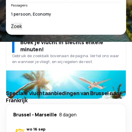
Passagiers
Zoek
Boek je vlucht in slechts enkele
minuten!
Gebruik de zoekbalk bovenaan de pagina. Vertel ons waar
en wanneer je vliegt, en wij regelen de rest.
Speciale vluchtaanbiedingen van Brussel naar
Frankrijk
Brussel
-
Marseille
8 dagen
wo 16 sep