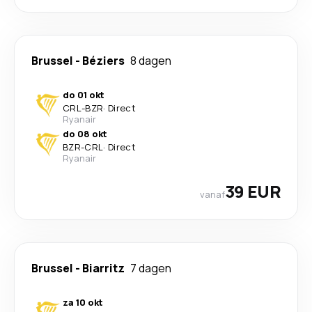
Brussel
-
Béziers
8 dagen
do 01 okt
CRL
-
BZR
·
Direct
Ryanair
do 08 okt
BZR
-
CRL
·
Direct
Ryanair
39 EUR
vanaf
Brussel
-
Biarritz
7 dagen
za 10 okt