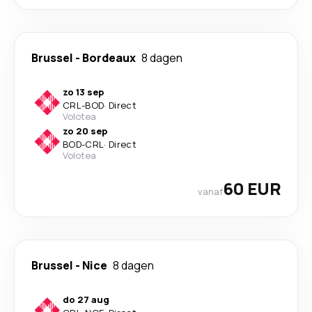
Brussel
-
Bordeaux
8 dagen
zo 13 sep
CRL
-
BOD
·
Direct
Volotea
zo 20 sep
BOD
-
CRL
·
Direct
Volotea
60 EUR
vanaf
Brussel
-
Nice
8 dagen
do 27 aug