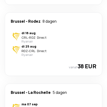
Brussel
-
Rodez
8 dagen
di 18 aug
CRL
-
RDZ
·
Direct
Ryanair
di 25 aug
RDZ
-
CRL
·
Direct
Ryanair
38 EUR
vanaf
Brussel
-
La Rochelle
5 dagen
ma 07 sep