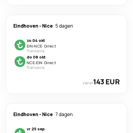
Eindhoven
-
Nice
5 dagen
zo 04 okt
EIN
-
NCE
·
Direct
Transavia
do 08 okt
NCE
-
EIN
·
Direct
Transavia
143 EUR
vanaf
Eindhoven
-
Nice
7 dagen
vr 25 sep