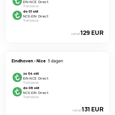
EIN
-
NCE
·
Direct
Transavia
do 01 okt
NCE
-
EIN
·
Direct
Transavia
129 EUR
vanaf
Eindhoven
-
Nice
5 dagen
zo 04 okt
EIN
-
NCE
·
Direct
Transavia
do 08 okt
NCE
-
EIN
·
Direct
Transavia
131 EUR
vanaf