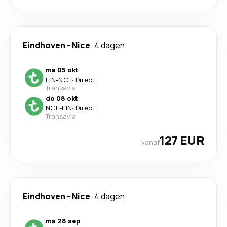
Eindhoven
-
Nice
4 dagen
ma 05 okt
EIN
-
NCE
·
Direct
Transavia
do 08 okt
NCE
-
EIN
·
Direct
Transavia
127 EUR
vanaf
Eindhoven
-
Nice
4 dagen
ma 28 sep