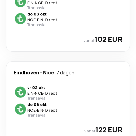
EIN
-
NCE
·
Direct
Transavia
do 08 okt
NCE
-
EIN
·
Direct
Transavia
102 EUR
vanaf
Eindhoven
-
Nice
7 dagen
vr 02 okt
EIN
-
NCE
·
Direct
Transavia
do 08 okt
NCE
-
EIN
·
Direct
Transavia
122 EUR
vanaf