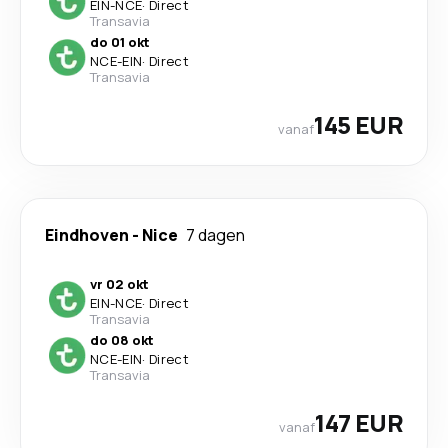
EIN
-
NCE
·
Direct
Transavia
do 01 okt
NCE
-
EIN
·
Direct
Transavia
145 EUR
vanaf
Eindhoven
-
Nice
7 dagen
vr 02 okt
EIN
-
NCE
·
Direct
Transavia
do 08 okt
NCE
-
EIN
·
Direct
Transavia
147 EUR
vanaf