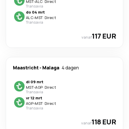
MST
-
ALC
·
Direct
Transavia
do 04 mrt
ALC
-
MST
·
Direct
Transavia
117 EUR
vanaf
Maastricht
-
Malaga
4 dagen
di 09 mrt
MST
-
AGP
·
Direct
Transavia
vr 12 mrt
AGP
-
MST
·
Direct
Transavia
118 EUR
vanaf