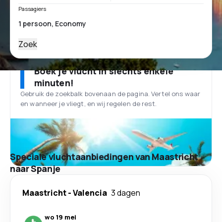
Passagiers
Zoek
Boek je vlucht in slechts enkele
minuten!
Gebruik de zoekbalk bovenaan de pagina. Vertel ons waar
en wanneer je vliegt, en wij regelen de rest.
Speciale vluchtaanbiedingen van Maastricht
naar Spanje
Maastricht
-
Valencia
3 dagen
wo 19 mei