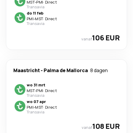
MST
-
PMI
·
Direct
Transavia
do 11 feb
PMI
-
MST
·
Direct
Transavia
106 EUR
vanaf
Maastricht
-
Palma de Mallorca
8 dagen
wo 31 mrt
MST
-
PMI
·
Direct
Transavia
wo 07 apr
PMI
-
MST
·
Direct
Transavia
108 EUR
vanaf