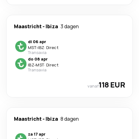
Maastricht
-
Ibiza
3 dagen
di 06 apr
MST
-
IBZ
·
Direct
Transavia
do 08 apr
IBZ
-
MST
·
Direct
Transavia
118 EUR
vanaf
Maastricht
-
Ibiza
8 dagen
za 17 apr