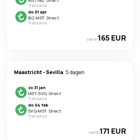
MST
-
IBZ
·
Direct
Transavia
do 01 apr
IBZ
-
MST
·
Direct
Transavia
165 EUR
vanaf
Maastricht
-
Sevilla
5 dagen
zo 31 jan
MST
-
SVQ
·
Direct
Transavia
do 04 feb
SVQ
-
MST
·
Direct
Transavia
171 EUR
vanaf