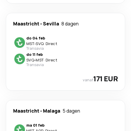
Maastricht
-
Sevilla
8 dagen
do 04 feb
MST
-
SVQ
·
Direct
Transavia
do 11 feb
SVQ
-
MST
·
Direct
Transavia
171 EUR
vanaf
Maastricht
-
Malaga
5 dagen
ma 01 feb
MST
-
AGP
·
Direct