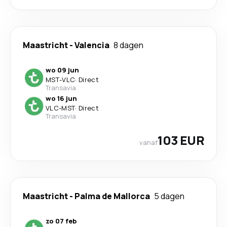
Maastricht
-
Valencia
8 dagen
wo 09 jun
MST
-
VLC
·
Direct
Transavia
wo 16 jun
VLC
-
MST
·
Direct
Transavia
103 EUR
vanaf
Maastricht
-
Palma de Mallorca
5 dagen
zo 07 feb