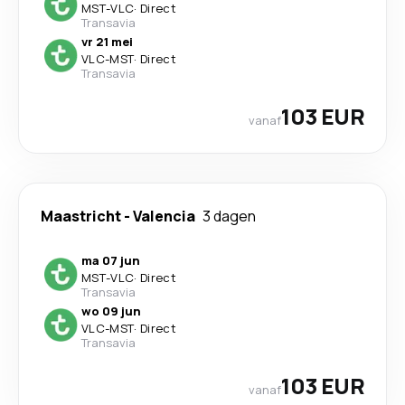
MST
-
VLC
·
Direct
Transavia
vr 21 mei
VLC
-
MST
·
Direct
Transavia
103 EUR
vanaf
Maastricht
-
Valencia
3 dagen
ma 07 jun
MST
-
VLC
·
Direct
Transavia
wo 09 jun
VLC
-
MST
·
Direct
Transavia
103 EUR
vanaf