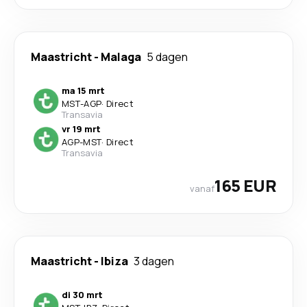
Maastricht
-
Malaga
5 dagen
ma 15 mrt
MST
-
AGP
·
Direct
Transavia
vr 19 mrt
AGP
-
MST
·
Direct
Transavia
165 EUR
vanaf
Maastricht
-
Ibiza
3 dagen
di 30 mrt