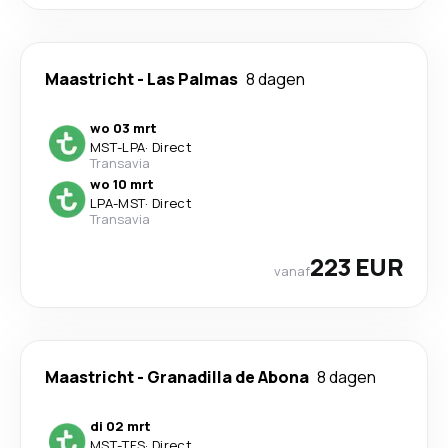
Maastricht
-
Las Palmas
8 dagen
wo 03 mrt
MST
-
LPA
·
Direct
Transavia
wo 10 mrt
LPA
-
MST
·
Direct
Transavia
223 EUR
vanaf
Maastricht
-
Granadilla de Abona
8 dagen
di 02 mrt
MST
-
TFS
·
Direct