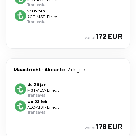
Transavia
vr 05 feb
AGP
-
MST
·
Direct
Transavia
172 EUR
vanaf
Maastricht
-
Alicante
7 dagen
do 28 jan
MST
-
ALC
·
Direct
Transavia
wo 03 feb
ALC
-
MST
·
Direct
Transavia
178 EUR
vanaf