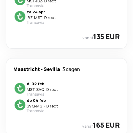
MST
-
IBZ
·
Direct
Transavia
za 24 apr
IBZ
-
MST
·
Direct
Transavia
135 EUR
vanaf
Maastricht
-
Sevilla
3 dagen
di 02 feb
MST
-
SVQ
·
Direct
Transavia
do 04 feb
SVQ
-
MST
·
Direct
Transavia
165 EUR
vanaf