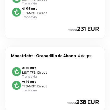
Transavia
di 09 mrt
TFS
-
MST
·
Direct
Transavia
231 EUR
vanaf
Maastricht
-
Granadilla de Abona
4 dagen
di 16 mrt
MST
-
TFS
·
Direct
Transavia
vr 19 mrt
TFS
-
MST
·
Direct
Transavia
238 EUR
vanaf