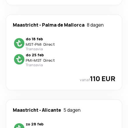
Maastricht
-
Palma de Mallorca
8 dagen
do 18 feb
MST
-
PMI
·
Direct
Transavia
do 25 feb
PMI
-
MST
·
Direct
Transavia
110 EUR
vanaf
Maastricht
-
Alicante
5 dagen
zo 28 feb