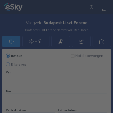
Menu
Vliegveld
Budapest Liszt Ferenc
Budapest Liszt Ferenc Nemzetközi Repülőtér
Hotel toevoegen
Retour
Enkele reis
Van
Naar
Vertrekdatum
Retourdatum