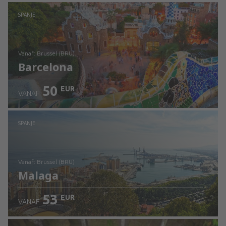
Bekijk de details
SPANJE
vanaf: Brussel (BRU)
Barcelona
50
EUR
VANAF
Bekijk de details
SPANJE
vanaf: Brussel (BRU)
Malaga
53
EUR
VANAF