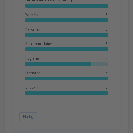
Luchthaven bewegwijzering :
5
Winkels:
5
Parkeren:
5
Accommodatie:
5
Hygiëne:
4
Diensten:
5
Check-in:
5
Nuttig