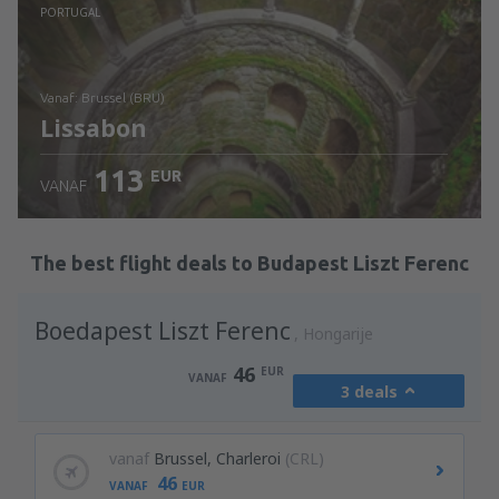
Bekijk de details
PORTUGAL
vanaf: Brussel (BRU)
Lissabon
113
EUR
VANAF
Bekijk de details
The best flight deals to Budapest Liszt Ferenc
Boedapest Liszt Ferenc
Hongarije
46
EUR
VANAF
3 deals
vanaf
Brussel, Charleroi
(CRL)
46
VANAF
EUR