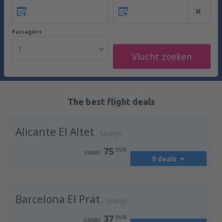
Passagiers
1
Vlucht zoeken
The best flight deals
Alicante El Altet
Spanje
75
EUR
VANAF
9 deals
vanaf
Brussel, Charleroi
(CRL)
Barcelona El Prat
77
Spanje
VANAF
EUR
37
EUR
VANAF