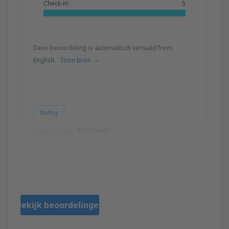
Check-in:
5
Deze beoordeling is automatisch vertaald from
English.
Toon bron
Nuttig
Vertaald door
Malcolm
Großbritannien,
Mei 2023
Bekijk beoordelingen