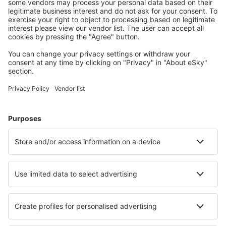
Durango Genral Guadelupe Victoria (DGO)
Guerrero Negro Airport (GUB)
Veracruz General Heriberto Jara (VER)
Puebla Hermanos Serdan (PBC)
Huatulco Intl Airport (HUX)
Hermosillo General Ignacio L. Pesqueira (HMO)
Campeche Alberto Acuna Ongay (CPE)
Zihuatanejo Ixtapa (ZIH)
Ixtepec Airport (IZT)
Guaymas Jose Maria Yanez (GYM)
Acapulco Juan N. Álvarez (ACA)