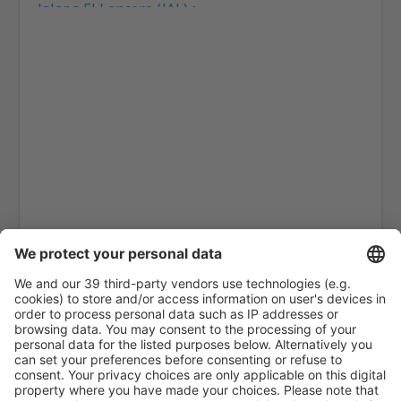
Jalapa El Lencero (JAL)
Culiacan Federal de Bachigualato (CUL)
Los Mochis Fort Valley (LMM)
Tampico General Francisco Javier Mina (TAM)
Torreon Francisco Sarabia (TRC)
Reynosa General L. Blanco (REX)
Monterry Mariano Escobedo (MTY)
Ciudad Victoria General Mendez (CVM)
Mazatlan General Rafael Buelna (MZT)
Chihuahua General Roberto Fierro Villalobos
(CUU)