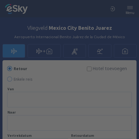
Menu
Vliegveld
Mexico City Benito Juarez
Aeropuerto Internacional Benito Juárez de la Ciudad de México
Hotel toevoegen
Retour
Enkele reis
Van
Naar
Vertrekdatum
Retourdatum