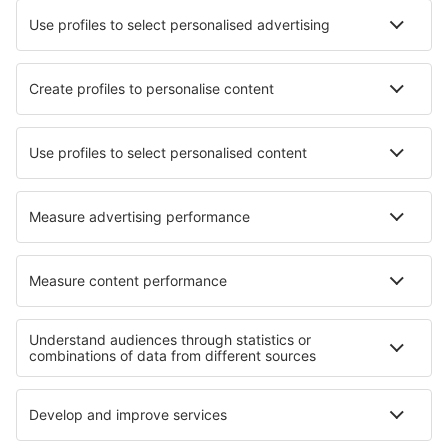
Zacatecas General Leobardo C. Ruiz (ZCL)
Aguascalientes Jesus Teran Peredo (AGU)
Puerto Vallarta Licenciado Gustavo Diaz Ordaz
(PVR)
Loreto Intl Airport (LTO)
San Jose del Cabo Los Cabos (SJD)
Merida Manuel C. Rejon (MID)
La Paz Manuel Marquez de Leon (LAP)
Matamoros Airport (MAM)
Mexicali Rodolfo Sanchez Taboada (MXL)
Guadalajara Don Miguel Hidalgo y Costilla (GDL)
Minatitlan Airport (MTT)