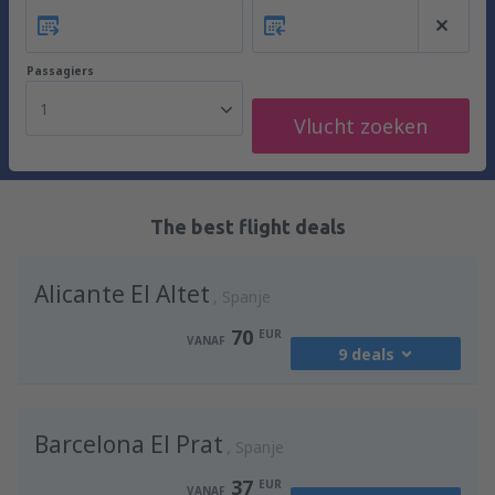
Passagiers
1
Vlucht zoeken
The best flight deals
Alicante El Altet
Spanje
70
EUR
VANAF
9 deals
vanaf
Brussel, Charleroi
(CRL)
Barcelona El Prat
74
Spanje
VANAF
EUR
37
EUR
VANAF