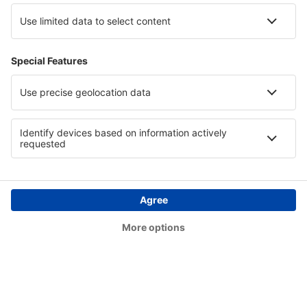
Monclova Venustiano Carranza (LOV)
Morelia Francisco Mujica (MLM)
Nuevo Laredo Quetzalcoatl (NLD)
Palenque International Airport (PQM)
Piedras Negras Intl Airport (PDS)
Saltillo Plan de Guadalupe (SLW)
Manzanillo Playa de Oro (ZLO)
San Luis Potosi Ponciano Arriaga (SLP)
Puerto Escondido Intl Airport (PXM)
Santiago de Queretaro Airport (QRO)
Santa Lucia AFB Airport (NLU)