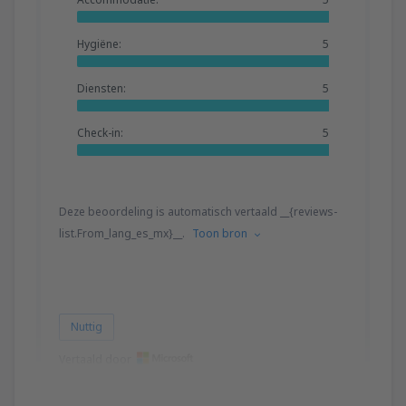
Hygiëne:
5
Diensten:
5
Check-in:
5
Deze beoordeling is automatisch vertaald __{reviews-
list.From_lang_es_mx}__.
Toon bron
Nuttig
Vertaald door