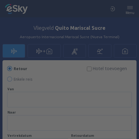
Menu
Vliegveld
Quito Mariscal Sucre
Aeropuerto Internacional Mariscal Sucre (Nueva Terminal)
Hotel toevoegen
Retour
Enkele reis
Van
Naar
Vertrekdatum
Retourdatum