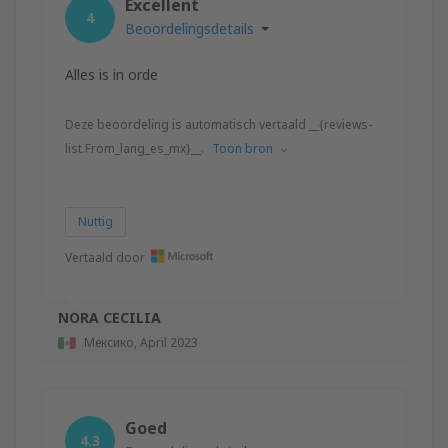
Excellent
4
Beoordelingsdetails
Alles is in orde
Deze beoordeling is automatisch vertaald __{reviews-
list.From_lang_es_mx}__.
Toon bron
Nuttig
Vertaald door
NORA CECILIA
Мексико,
April 2023
Goed
4.3