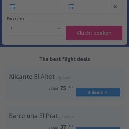
Passagiers
1
Vlucht zoeken
The best flight deals
Alicante El Altet
Spanje
75
EUR
VANAF
9 deals
vanaf
Brussel, Charleroi
(CRL)
Barcelona El Prat
80
Spanje
VANAF
EUR
37
EUR
VANAF