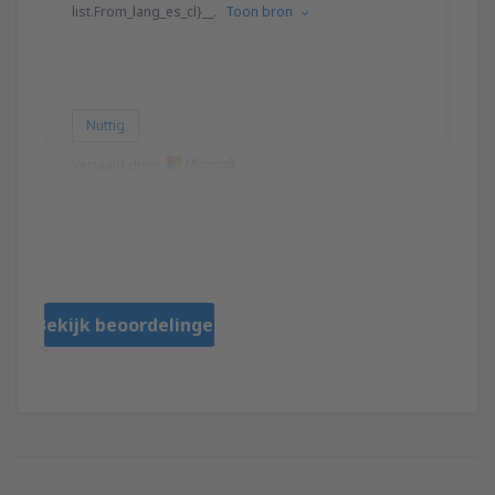
list.From_lang_es_cl}__.
Toon bron
Nuttig
Vertaald door
Jorge
Чили,
December 2022
Bekijk beoordelingen