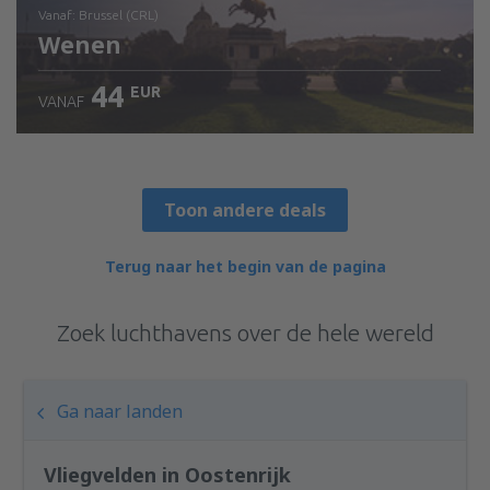
vanaf: Brussel (CRL)
Wenen
44
EUR
VANAF
Bekijk de details
Toon andere deals
Terug naar het begin van de pagina
Zoek luchthavens over de hele wereld
Ga naar landen
Vliegvelden in Oostenrijk