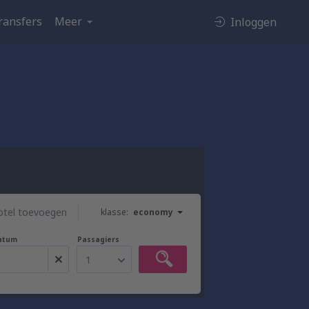
ransfers
Meer
Inloggen
otel toevoegen
klasse:
economy
atum
Passagiers
1