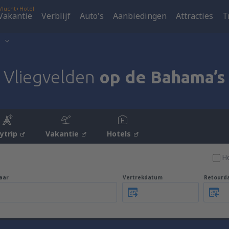
Vlucht+Hotel
Vakantie
Verblijf
Auto's
Aanbiedingen
Attracties
T
s
Vliegvelden
op de Bahama’s
tytrip
Vakantie
Hotels
H
aar
Vertrekdatum
Retourd