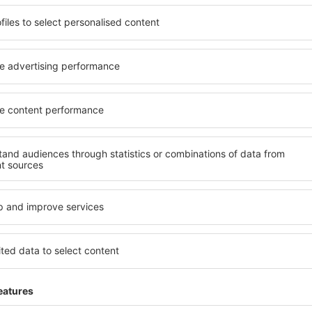
en alleen de allerbeste deals, aanbevolen door re
A
n tegen scherpe prijzen in onze nieuwsbrief.
Ik ga akkoord om marketingi
ef) van eSky.pl S.A. naar het door mij opgegeven e-mailadres.
je aan te vinken, een e-mailadres op te geven en "Abonneren" te kiezen (collect
 voor de verwerking van uw persoonlijke gegevens
oad onze app
en plan
elijk uw reizen
 beoordeelde reis-app
dagelijkse deals binnen handbereik