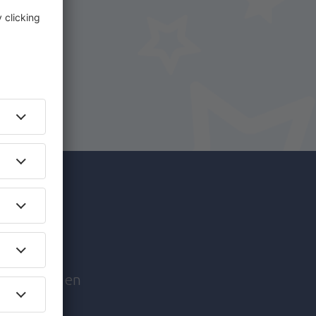
reizen
edentrips en