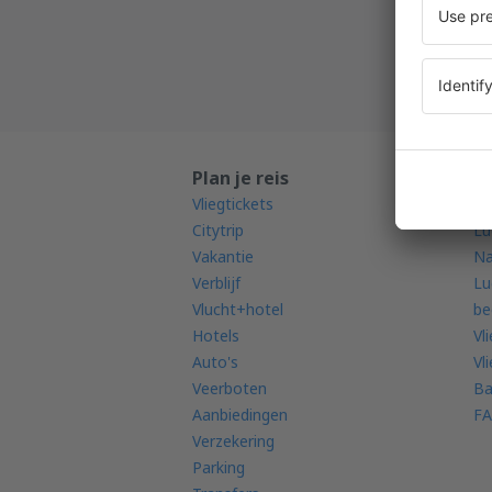
Al uw b
Plan je reis
K
Vliegtickets
Vl
Citytrip
Lu
Vakantie
Na
Verblijf
Lu
Vlucht+hotel
be
Hotels
Vl
Auto's
Vl
Veerboten
Ba
Aanbiedingen
FA
Verzekering
Parking