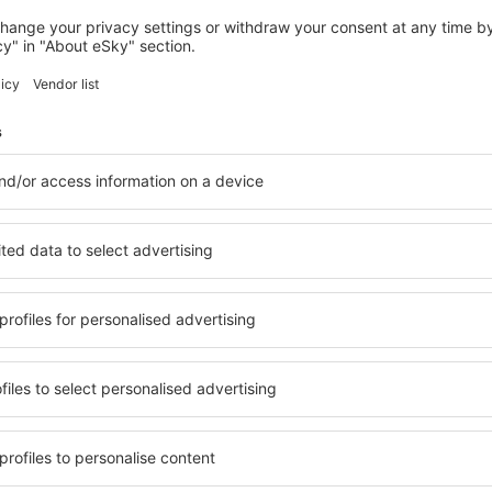
Bespaar tijd en geld.
Boek Vlucht+Hotel op
eSkyTravel.be!
Ontdek
ees van onze nieuwsbrief 
meer voor minder
lusieve aanbiedingen voor goedkope vluchten, st
vakanties voordat anderen ze zien.