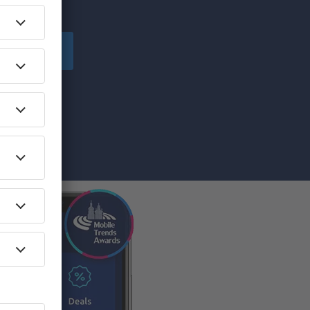
izigers!
anmelden
nformatie (via
ief) geeft u