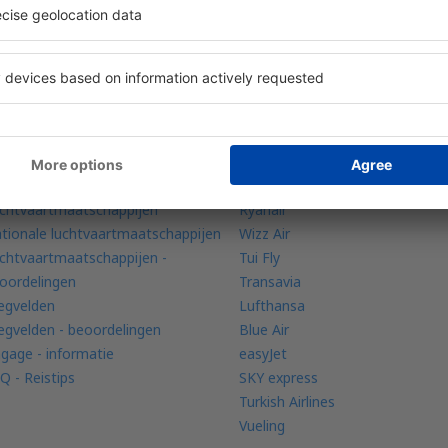
oekingen op één plek
om meer te weten
Luchtvaartmaatschappij
uchtenradar
Brussels Airlines
chtvaartmaatschappijen
Ryanair
tionale luchtvaartmaatschappijen
Wizz Air
chtvaartmaatschappijen -
Tui Fly
oordelingen
Transavia
iegvelden
Lufthansa
iegvelden - beoordelingen
Blue Air
gage - informatie
easyJet
Q - Reistips
SKY express
Turkish Airlines
Vueling