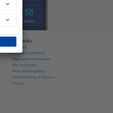
en
Over eSky
Over ons
Affiliate programma
Algemene voorwaarden
Mijn boekingen
Privacykennisgeving
Ondersteuning en contact
Privacy