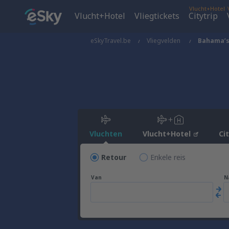
Vlucht+Hotel
Vlucht+Hotel
Vliegtickets
Citytrip
eSkyTravel.be
Vliegvelden
Bahama’
Vluchten
Vlucht+Hotel
Ci
Retour
Enkele reis
Van
N