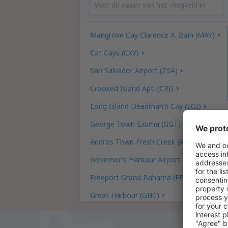
Mangrove Cay Clarence A. Bain (MAY)
Cat Cays (CXY)
San Salvador Airport (ZSA)
Crooked Island Apt. (CRI)
Long Island Deadman's Cay (LGI)
George Town Exuma (GGT)
Andros Town Fresh Creek (ASD)
Governor's Harbour Airport (GHB)
Freeport Grand Bahama (FPO)
Great Harbour (GHC)
Matthew Town Inagua (IGA)