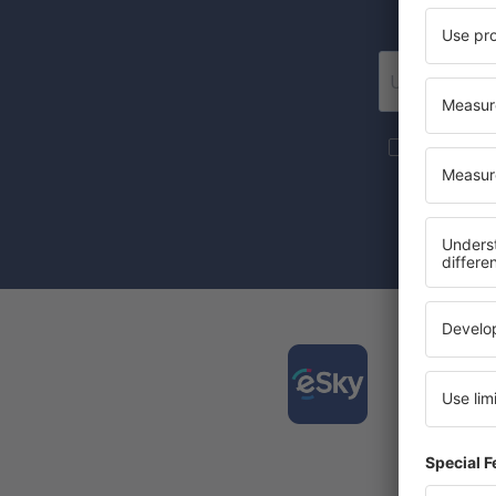
We stur
Meer reize
de nieuwsbri
Door het vak
toestemming
Downl
gemakk
De best
Nieuwe 