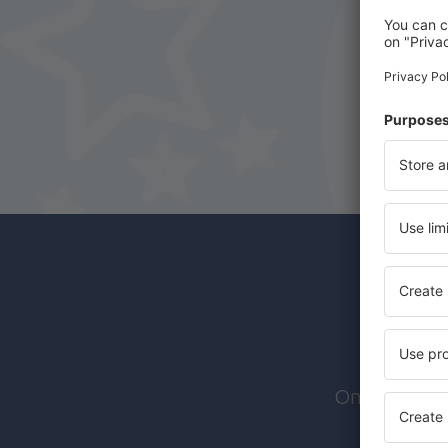
Nassau Lynden Pindling (NAS)
Marsh Harbour Airport (MHH)
Mayaguana Airport (MYG)
North Bimini (NSB)
North Eleuthera Airport (ELH)
Rock Sound Intl Airport (RSD)
San Andros Bahama Pines San Andros
(SAQ)
South Bimini Airport (BIM)
Abonn
Spring Point Airport (AXP)
Stella Maris Airport (SML)
Treasure Cay Airport (TCB)
Ontvang exc