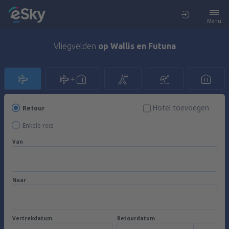
Menu
Vliegvelden
op Wallis en Futuna
Hotel toevoegen
Retour
Enkele reis
Van
Naar
Vertrekdatum
Retourdatum