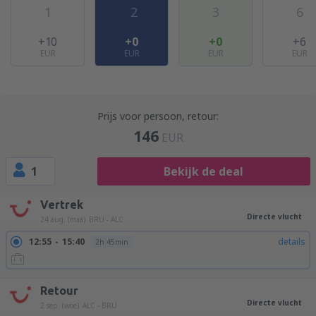
1
2
3
6
+10
+0
+0
+6
EUR
EUR
EUR
EUR
Prijs voor persoon, retour:
146
EUR
1
Bekijk de deal
Vertrek
Directe vlucht
24 aug. (maa)
BRU - ALC
12:55
15:40
details
2h 45min
Retour
Directe vlucht
2 sep. (woe)
ALC - BRU