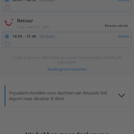
2h 45min
Retour
Directe vlucht
2 sep. (woe)
ALC - BRU
18:50
21:40
details
2h 50min
Totale prijs voor alle tickets (exclusief servicekosten
36
EUR
per
passagier)
Boekingsvoorwaarden
Prijsalarm instellen voor vluchten van Brussels Intl
Airport naar Alicante El Altet