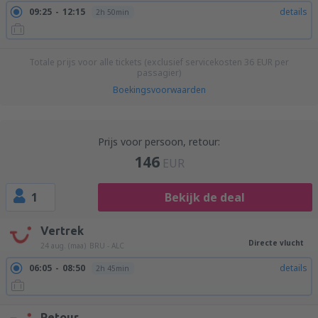
09:25
12:15
details
2h 50min
Totale prijs voor alle tickets (exclusief servicekosten
36
EUR
per
passagier)
Boekingsvoorwaarden
Prijs voor persoon, retour:
146
EUR
1
Bekijk de deal
Vertrek
Directe vlucht
24 aug. (maa)
BRU - ALC
06:05
08:50
details
2h 45min
Retour