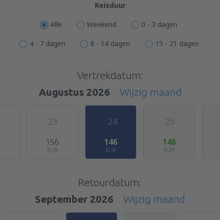
Reisduur
Alle
Weekend
0 - 3 dagen
4 - 7 dagen
8 - 14 dagen
15 - 21 dagen
Vertrekdatum:
Augustus 2026
Wijzig maand
23
24
25
6
156
146
146
EUR
EUR
EUR
Retourdatum:
September 2026
Wijzig maand