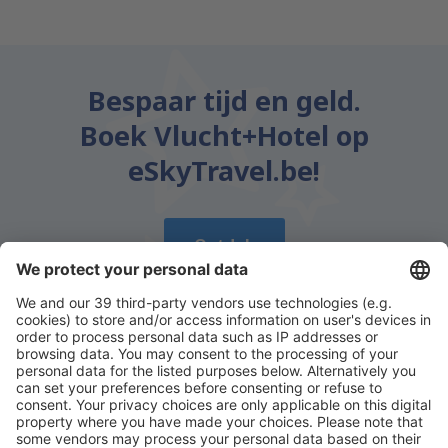
Bespaar tijd en geld.
Boek Vlucht+Hotel op
eSkyTravel.be!
Ontdek