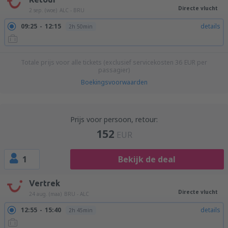
Directe vlucht
2 sep. (woe)
ALC - BRU
09:25
12:15
details
2h 50min
Totale prijs voor alle tickets (exclusief servicekosten
36
EUR
per
passagier)
Boekingsvoorwaarden
Prijs voor persoon, retour:
152
EUR
1
Bekijk de deal
Vertrek
Directe vlucht
24 aug. (maa)
BRU - ALC
12:55
15:40
details
2h 45min