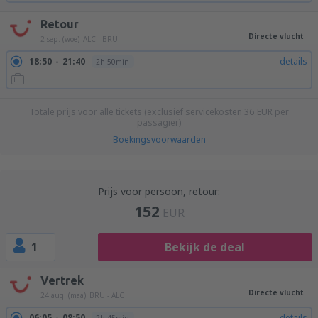
Retour
Directe vlucht
2 sep. (woe)
ALC - BRU
18:50
21:40
details
2h 50min
Totale prijs voor alle tickets (exclusief servicekosten
36
EUR
per
passagier)
Boekingsvoorwaarden
Prijs voor persoon, retour:
152
EUR
1
Bekijk de deal
Vertrek
Directe vlucht
24 aug. (maa)
BRU - ALC
06:05
08:50
details