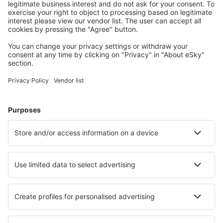
Download onze app
en plan gemakkelijk uw
reizen
Plan je reis
Vliegtickets
Citytrip
Vakantie
Verblijf
Vlucht+hotel
Hotels
Transfers
Attracties