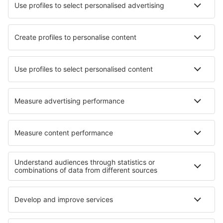
Luchtvaartmaatschappijen
Brussels Airlines
Ryanair
Wizz Air
Tui Fly
Transavia
Over eSky
Algemene voorwaarden
Mijn boekingen
Privacykennisgeving
Ondersteuning en contact
Privacy