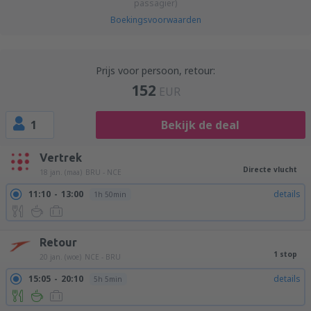
passagier)
Boekingsvoorwaarden
Prijs voor persoon, retour:
152
EUR
1
Bekijk de deal
Vertrek
Directe vlucht
18 jan. (maa)
BRU - NCE
11:10
13:00
details
1h 50min
Retour
1 stop
20 jan. (woe)
NCE - BRU
15:05
20:10
details
5h 5min