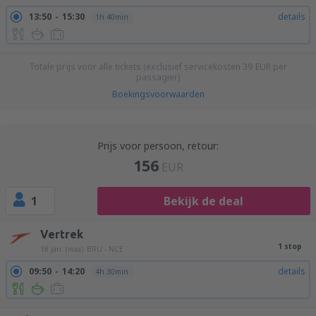
13:50
15:30
details
1h 40min
Totale prijs voor alle tickets (exclusief servicekosten
39
EUR
per
passagier)
Boekingsvoorwaarden
Prijs voor persoon, retour:
156
EUR
1
Bekijk de deal
Vertrek
1 stop
18 jan. (maa)
BRU - NCE
09:50
14:20
details
4h 30min