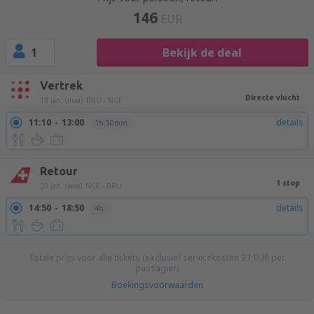
146
EUR
1
Bekijk de deal
Vertrek
Directe vlucht
18 jan. (maa)
BRU - NCE
11:10
13:00
details
1h 50min
Retour
1 stop
20 jan. (woe)
NCE - BRU
14:50
18:50
details
4h
Totale prijs voor alle tickets (exclusief servicekosten
37
EUR
per
passagier)
Boekingsvoorwaarden