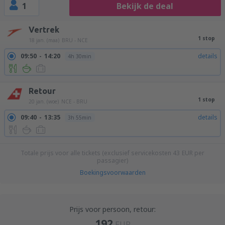
1
Bekijk de deal
Vertrek
1 stop
18 jan. (maa)
BRU - NCE
09:50
14:20
details
4h 30min
Retour
1 stop
20 jan. (woe)
NCE - BRU
09:40
13:35
details
3h 55min
Totale prijs voor alle tickets (exclusief servicekosten
43
EUR
per
passagier)
Boekingsvoorwaarden
Prijs voor persoon, retour:
192
EUR