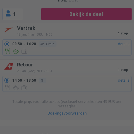
1
Bekijk de deal
Vertrek
1 stop
18 jan. (maa)
BRU - NCE
09:50
14:20
details
4h 30min
Retour
1 stop
20 jan. (woe)
NCE - BRU
14:50
18:50
details
4h
Totale prijs voor alle tickets (exclusief servicekosten
43
EUR
per
passagier)
Boekingsvoorwaarden