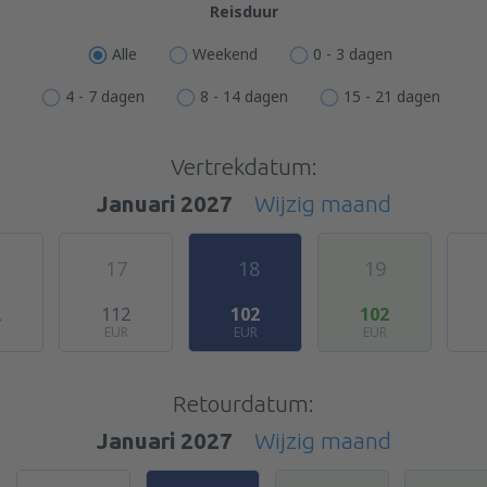
Reisduur
Alle
Weekend
0 - 3 dagen
4 - 7 dagen
8 - 14 dagen
15 - 21 dagen
Vertrekdatum:
Januari 2027
Wijzig maand
17
18
19
2
112
102
102
EUR
EUR
EUR
Retourdatum:
Januari 2027
Wijzig maand