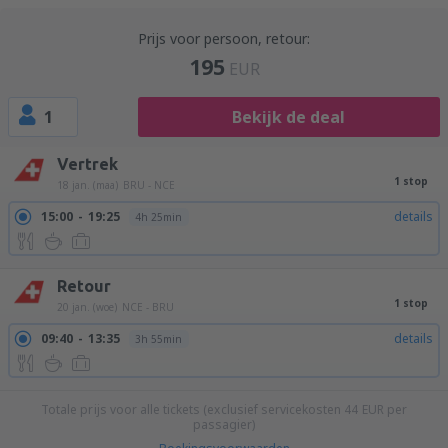
Prijs voor persoon, retour:
195
EUR
1
Bekijk de deal
Vertrek
1 stop
18 jan. (maa)
BRU - NCE
15:00
19:25
details
4h 25min
Retour
1 stop
20 jan. (woe)
NCE - BRU
09:40
13:35
details
3h 55min
Totale prijs voor alle tickets (exclusief servicekosten
44
EUR
per
passagier)