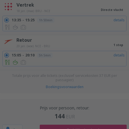
Vertrek
Directe vlucht
18 jan. (maa)
BRU - NCE
13:35
15:25
details
1h 50min
Retour
1 stop
20 jan. (woe)
NCE - BRU
15:05
20:10
details
5h 5min
Totale prijs voor alle tickets (exclusief servicekosten
37
EUR
per
passagier)
Boekingsvoorwaarden
Prijs voor persoon, retour:
144
EUR