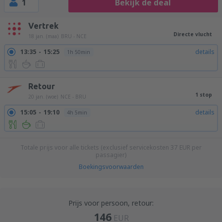
1
Bekijk de deal
Vertrek
Directe vlucht
18 jan. (maa)
BRU - NCE
13:35
15:25
details
1h 50min
Retour
1 stop
20 jan. (woe)
NCE - BRU
15:05
19:10
details
4h 5min
Totale prijs voor alle tickets (exclusief servicekosten
37
EUR
per
passagier)
Boekingsvoorwaarden
Prijs voor persoon, retour:
146
EUR