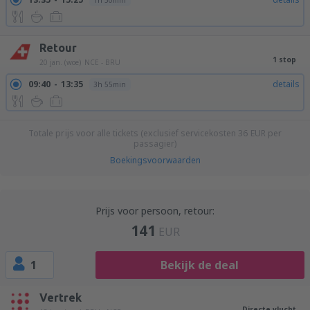
1h 50min
Retour
1 stop
20 jan. (woe)
NCE - BRU
09:40
13:35
details
3h 55min
Totale prijs voor alle tickets (exclusief servicekosten
36
EUR
per
passagier)
Boekingsvoorwaarden
Prijs voor persoon, retour:
141
EUR
1
Bekijk de deal
Vertrek
Directe vlucht