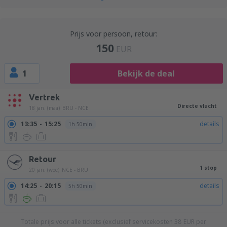
Prijs voor persoon, retour:
150
EUR
1
Bekijk de deal
Vertrek
Directe vlucht
18 jan. (maa)
BRU - NCE
13:35
15:25
details
1h 50min
Retour
1 stop
20 jan. (woe)
NCE - BRU
14:25
20:15
details
5h 50min
Totale prijs voor alle tickets (exclusief servicekosten
38
EUR
per