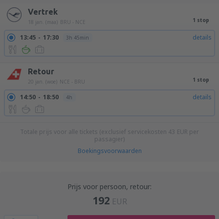
Vertrek
1 stop
18 jan. (maa)
BRU - NCE
13:45
17:30
details
3h 45min
Retour
1 stop
20 jan. (woe)
NCE - BRU
14:50
18:50
details
4h
Totale prijs voor alle tickets (exclusief servicekosten
43
EUR
per
passagier)
Boekingsvoorwaarden
Prijs voor persoon, retour:
192
EUR