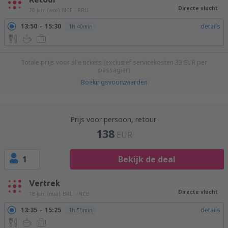
Directe vlucht
20 jan. (woe)
NCE - BRU
13:50
15:30
details
1h 40min
Totale prijs voor alle tickets (exclusief servicekosten
33
EUR
per
passagier)
Boekingsvoorwaarden
Prijs voor persoon, retour:
138
EUR
1
Bekijk de deal
Vertrek
Directe vlucht
18 jan. (maa)
BRU - NCE
13:35
15:25
details
1h 50min