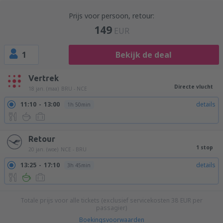
Prijs voor persoon, retour:
149
EUR
1
Bekijk de deal
Vertrek
Directe vlucht
18 jan. (maa)
BRU - NCE
11:10
13:00
details
1h 50min
Retour
1 stop
20 jan. (woe)
NCE - BRU
13:25
17:10
details
3h 45min
Totale prijs voor alle tickets (exclusief servicekosten
38
EUR
per
passagier)
Boekingsvoorwaarden