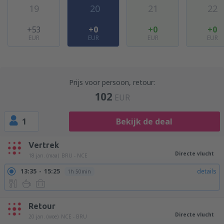
19
20
21
22
+53
+0
+0
+0
EUR
EUR
EUR
EUR
Prijs voor persoon, retour:
102
EUR
1
Bekijk de deal
Vertrek
Directe vlucht
18 jan. (maa)
BRU - NCE
13:35
15:25
details
1h 50min
Retour
Directe vlucht
20 jan. (woe)
NCE - BRU