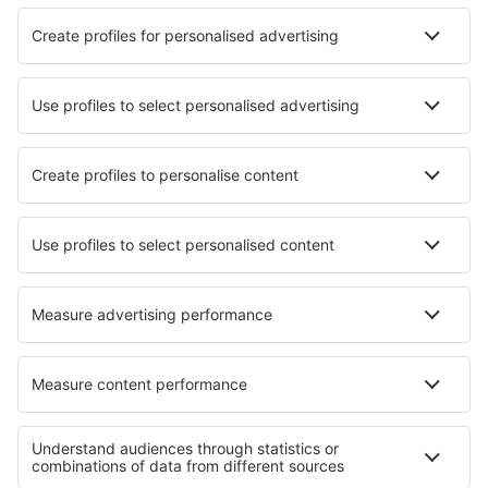
Totale prijs voor alle tickets (exclusief servicekosten
44
EUR
per
passagier)
Boekingsvoorwaarden
Prijs voor persoon, retour:
198
EUR
1
Bekijk de deal
Vertrek
1 stop
18 jan. (maa)
BRU - NCE
13:45
17:30
details
3h 45min
Retour
1 stop
20 jan. (woe)
NCE - BRU