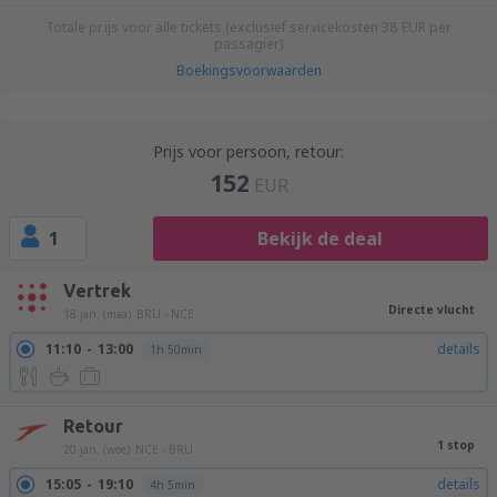
Totale prijs voor alle tickets (exclusief servicekosten
38
EUR
per
passagier)
Boekingsvoorwaarden
Prijs voor persoon, retour:
152
EUR
1
Bekijk de deal
Vertrek
Directe vlucht
18 jan. (maa)
BRU - NCE
11:10
13:00
details
1h 50min
Retour
1 stop
20 jan. (woe)
NCE - BRU
15:05
19:10
details
4h 5min