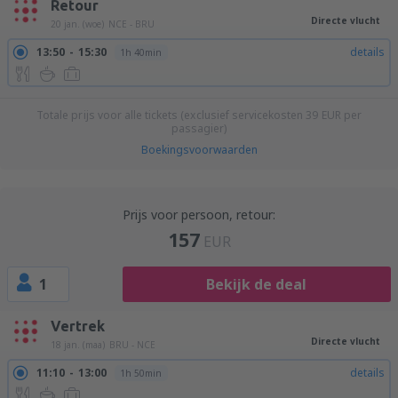
Retour
Directe vlucht
20 jan. (woe)
NCE - BRU
13:50
15:30
details
1h 40min
Totale prijs voor alle tickets (exclusief servicekosten
39
EUR
per
passagier)
Boekingsvoorwaarden
Prijs voor persoon, retour:
157
EUR
1
Bekijk de deal
Vertrek
Directe vlucht
18 jan. (maa)
BRU - NCE
11:10
13:00
details
1h 50min