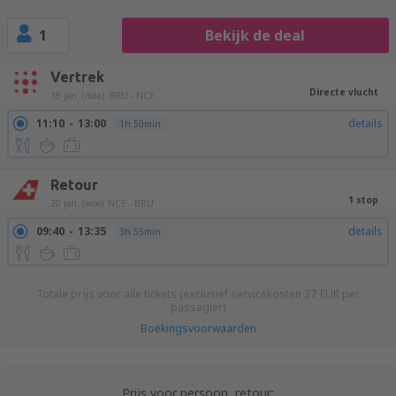
1
Bekijk de deal
Vertrek
Directe vlucht
18 jan. (maa)
BRU - NCE
11:10
13:00
details
1h 50min
Retour
1 stop
20 jan. (woe)
NCE - BRU
09:40
13:35
details
3h 55min
Totale prijs voor alle tickets (exclusief servicekosten
37
EUR
per
passagier)
Boekingsvoorwaarden
Prijs voor persoon, retour: