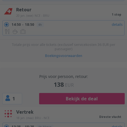
Retour
1 stop
20 jan. (woe)
NCE - BRU
14:50
18:50
details
4h
Totale prijs voor alle tickets (exclusief servicekosten
36
EUR
per
passagier)
Boekingsvoorwaarden
Prijs voor persoon, retour:
138
EUR
1
Bekijk de deal
Vertrek
Directe vlucht
18 jan. (maa)
BRU - NCE
13:35
15:25
details