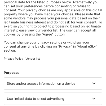
Totale prijs voor alle tickets (exclusief servicekosten
44
EUR
per
passagier)
Boekingsvoorwaarden
Prijs voor persoon, retour:
198
EUR
1
Bekijk de deal
Vertrek
1 stop
18 jan. (maa)
BRU - NCE
13:45
17:30
details
3h 45min
Retour
1 stop
20 jan. (woe)
NCE - BRU
15:05
20:10
details
5h 5min