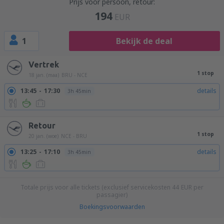
Prijs voor persoon, retour:
194
EUR
1
Bekijk de deal
Vertrek
1 stop
18 jan. (maa)
BRU - NCE
13:45
17:30
details
3h 45min
Retour
1 stop
20 jan. (woe)
NCE - BRU
13:25
17:10
details
3h 45min
Totale prijs voor alle tickets (exclusief servicekosten
44
EUR
per
passagier)
Boekingsvoorwaarden