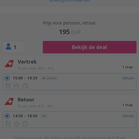
Boekingsvoorwaarden
Prijs voor persoon, retour:
195
EUR
1
Bekijk de deal
Vertrek
1 stop
18 jan. (maa)
BRU - NCE
15:00
19:25
details
4h 25min
Retour
1 stop
20 jan. (woe)
NCE - BRU
14:50
18:50
details
4h
Totale prijs voor alle tickets (exclusief servicekosten
44
EUR
per