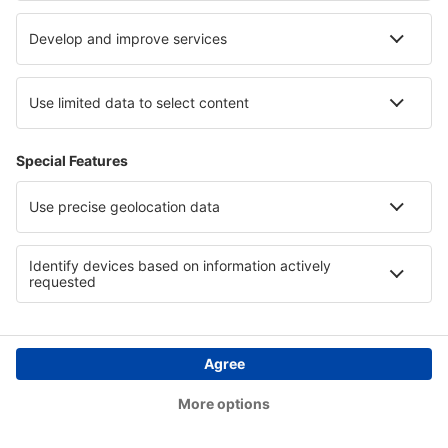
15:05
19:10
details
4h 5min
Totale prijs voor alle tickets (exclusief servicekosten
44
EUR
per
passagier)
Boekingsvoorwaarden
Prijs voor persoon, retour:
198
EUR
1
Bekijk de deal
Vertrek
1 stop
18 jan. (maa)
BRU - NCE
15:00
19:25
details
4h 25min