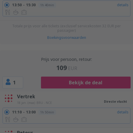
13:50
15:30
details
1h 40min
Totale prijs voor alle tickets (exclusief servicekosten
32
EUR
per
passagier)
Boekingsvoorwaarden
Prijs voor persoon, retour:
109
EUR
1
Bekijk de deal
Vertrek
Directe vlucht
18 jan. (maa)
BRU - NCE
11:10
13:00
details
1h 50min
Retour