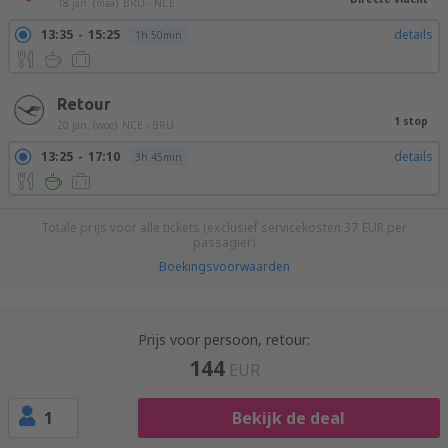
18 jan. (maa)
BRU - NCE
13:35
15:25
details
1h 50min
Retour
1 stop
20 jan. (woe)
NCE - BRU
13:25
17:10
details
3h 45min
Totale prijs voor alle tickets (exclusief servicekosten
37
EUR
per
passagier)
Boekingsvoorwaarden
Prijs voor persoon, retour:
144
EUR
1
Bekijk de deal