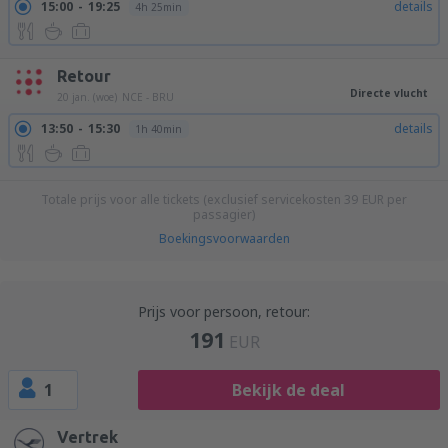
15:00
19:25
details
4h 25min
Retour
Directe vlucht
20 jan. (woe)
NCE - BRU
13:50
15:30
details
1h 40min
Totale prijs voor alle tickets (exclusief servicekosten
39
EUR
per
passagier)
Boekingsvoorwaarden
Prijs voor persoon, retour:
191
EUR
1
Bekijk de deal
Vertrek