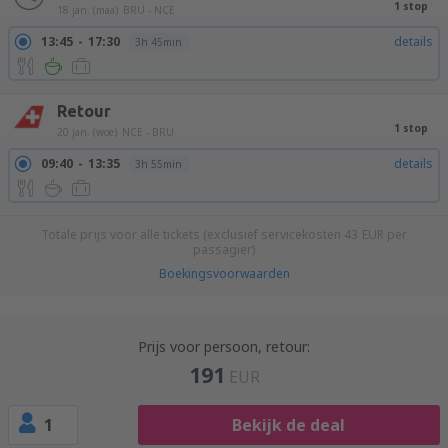
1 stop
18 jan. (maa)
BRU - NCE
13:45
17:30
details
3h 45min
Retour
1 stop
20 jan. (woe)
NCE - BRU
09:40
13:35
details
3h 55min
Totale prijs voor alle tickets (exclusief servicekosten
43
EUR
per
passagier)
Boekingsvoorwaarden
Prijs voor persoon, retour:
191
EUR
1
Bekijk de deal