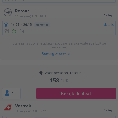
Retour
1 stop
20 jan. (woe)
NCE - BRU
14:25
20:15
details
5h 50min
Totale prijs voor alle tickets (exclusief servicekosten
39
EUR
per
passagier)
Boekingsvoorwaarden
Prijs voor persoon, retour:
158
EUR
1
Bekijk de deal
Vertrek
1 stop
18 jan. (maa)
BRU - NCE