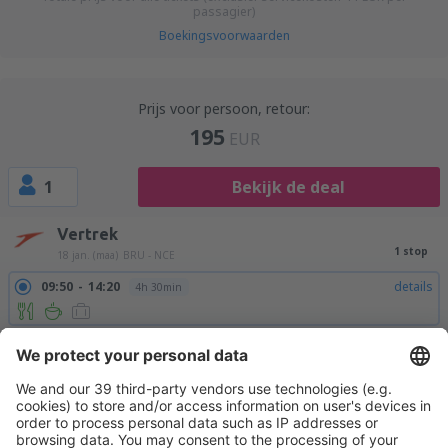
passagier)
Boekingsvoorwaarden
Prijs voor persoon, retour:
195
EUR
1
Bekijk de deal
Vertrek
1 stop
18 jan. (maa)
BRU - NCE
09:50
14:20
details
4h 30min
Retour
1 stop
20 jan. (woe)
NCE - BRU
13:25
17:10
details
3h 45min