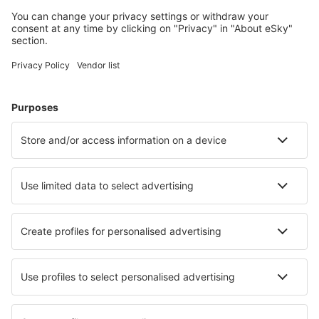
Plan je reis
Vliegtickets
Citytrip
Vakantie
Verblijf
Vlucht+hotel
Hotels
Transfers
Attracties
Luchtvaartmaatschappijen
Brussels Airlines