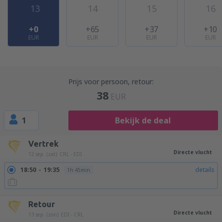
13
14
15
16
+0
+65
+37
+10
EUR
EUR
EUR
EUR
Prijs voor persoon, retour:
38
EUR
1
Bekijk de deal
Vertrek
Directe vlucht
12 sep. (zat)
CRL - EDI
18:50
19:35
details
1h 45min
Retour
Directe vlucht
13 sep. (zon)
EDI - CRL