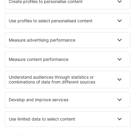
Ryanair
Wizz Air
Tui Fly
Transavia
Over eSky
Algemene voorwaarden
Mijn boekingen
Privacykennisgeving
Ondersteuning en contact
Privacy