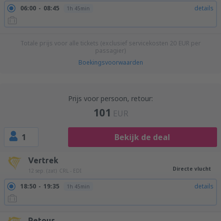
06:00
08:45
details
1h 45min
Totale prijs voor alle tickets (exclusief servicekosten
20
EUR
per
passagier)
Boekingsvoorwaarden
Prijs voor persoon, retour:
101
EUR
1
Bekijk de deal
Vertrek
Directe vlucht
12 sep. (zat)
CRL - EDI
18:50
19:35
details
1h 45min
Retour