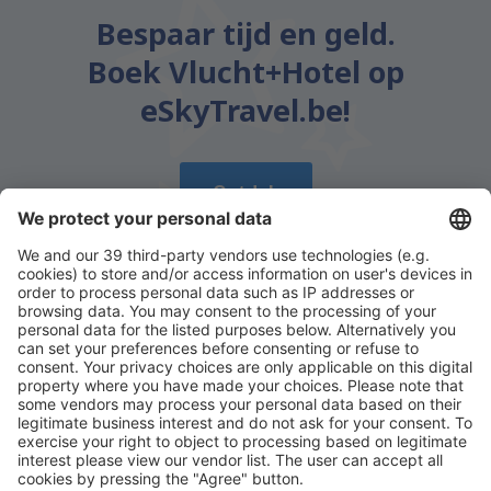
Bespaar tijd en geld.
Boek Vlucht+Hotel op
eSkyTravel.be!
Ontdek
Download onze app
en plan gemakkelijk uw
reizen