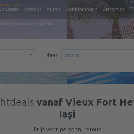
Vlucht+Hotel
Vakantie
Verblijf
Auto's
Aanbiedingen
Attracties
T
ux Fort Hewanorra naar Iași
Naar
chtdeals
vanaf Vieux Fort He
Iași
Prijs voor persoon, retour