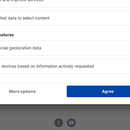
om meer te weten
Luchtvaartmaatschappij
uchtenradar
Brussels Airlines
chtvaartmaatschappijen
Ryanair
tionale luchtvaartmaatschappijen
Wizz Air
chtvaartmaatschappijen -
Tui Fly
oordelingen
Transavia
iegvelden
Lufthansa
iegvelden - beoordelingen
Blue Air
gage - informatie
easyJet
Q - Reistips
SKY express
Turkish Airlines
Vueling