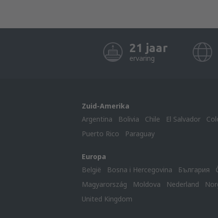
21 jaar
ervaring
Zuid-Amerika
Argentina
Bolivia
Chile
El Salvador
Col
Puerto Rico
Paraguay
Europa
België
Bosna i Hercegovina
България
Magyarország
Moldova
Nederland
Nor
United Kingdom