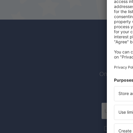
Abonn
Ontvang exc
We stur
Meer reize