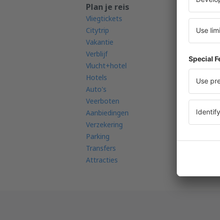
Plan je reis
K
Vliegtickets
Vl
Citytrip
Lu
Vakantie
Na
Verblijf
Lu
Vlucht+hotel
be
Hotels
Vl
Auto's
Vl
Veerboten
Ba
Aanbiedingen
FA
Verzekering
Parking
Transfers
Attracties