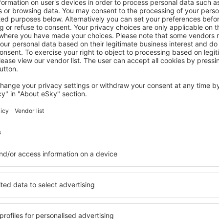
Ontdek
ees van onze nieuwsbrief 
meer voor minder
lusieve aanbiedingen voor goedkope vluchten, st
vakanties voordat anderen ze zien.
en alleen de allerbeste deals, aanbevolen door re
A
n tegen scherpe prijzen in onze nieuwsbrief.
Ik ga akkoord om marketingi