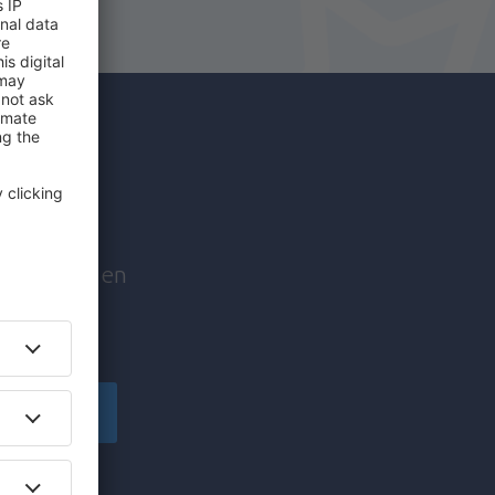
reizen
edentrips en
izigers!
anmelden
nformatie (via