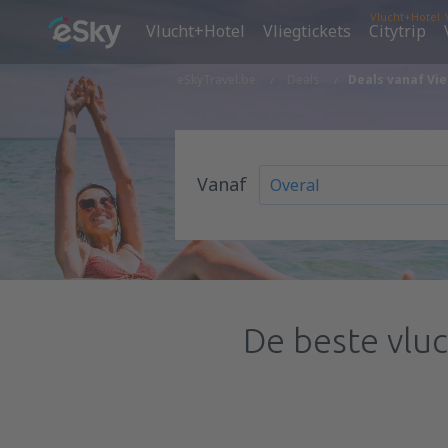
Vlucht+Hotel
Vlucht+Hotel
Vliegtickets
Citytrip
eSkyTravel.be
Deals
Deals vanaf Vie
Vanaf
De beste vlu