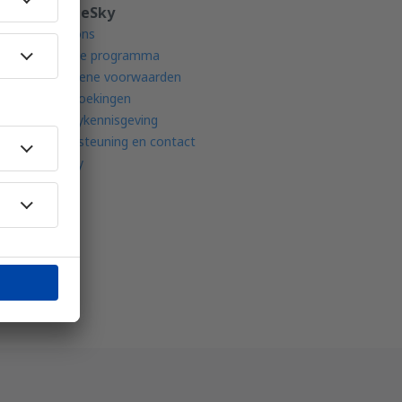
en
Over eSky
Over ons
Affiliate programma
Algemene voorwaarden
Mijn boekingen
Privacykennisgeving
Ondersteuning en contact
Privacy