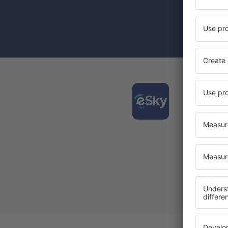
de nieuwsbri
Door het vak
toestemming
Downl
gemakk
De best
Nieuwe 
Al uw b