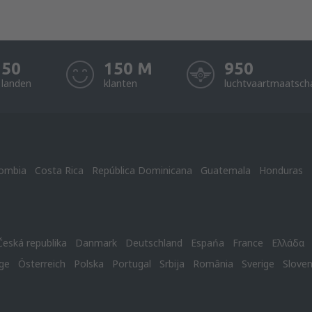
50
150 M
950
landen
klanten
luchtvaartmaatsch
ombia
Costa Rica
República Dominicana
Guatemala
Honduras
Česká republika
Danmark
Deutschland
Espańa
France
Ελλάδα
ge
Österreich
Polska
Portugal
Srbija
România
Sverige
Slove