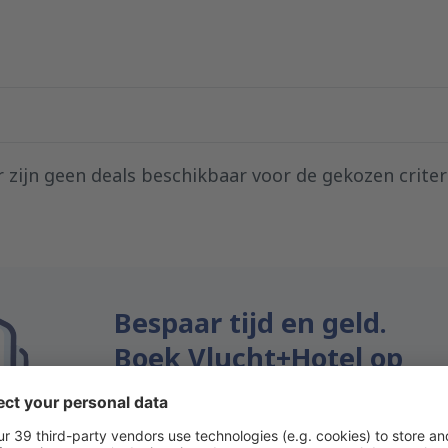
r zijn geen deals beschikbaar voor de gekozen criter
Bespaar tijd en geld.
Boek Vlucht+Hotel op
eSkyTravel.be!