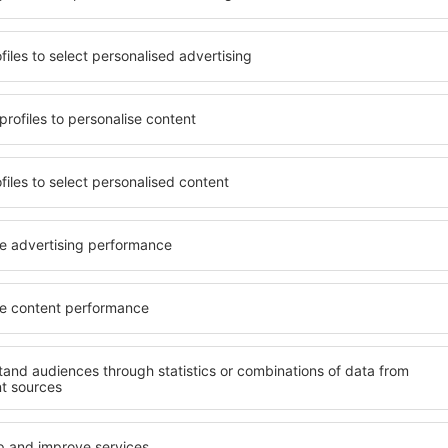
ef) van eSky.pl S.A. naar het door mij opgegeven e-mailadres.
je aan te vinken, een e-mailadres op te geven en "Abonneren" te kiezen (collect
 voor de verwerking van uw persoonlijke gegevens
oad onze app
en plan
elijk uw reizen
 beoordeelde reis-app
dagelijkse deals binnen handbereik
oekingen op één plek