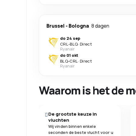
Brussel
-
Bologna
8 dagen
do 24 sep
CRL
-
BLQ
·
Direct
Ryanair
do 01 okt
BLQ
-
CRL
·
Direct
Ryanair
Waarom is het de m
De grootste keuze in
vluchten
Wij vinden binnen enkele
seconden de beste vlucht voor u