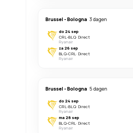
Brussel
-
Bologna
3 dagen
do 24 sep
CRL
-
BLQ
·
Direct
Ryanair
za 26 sep
BLQ
-
CRL
·
Direct
Ryanair
Brussel
-
Bologna
5 dagen
do 24 sep
CRL
-
BLQ
·
Direct
Ryanair
ma 28 sep
BLQ
-
CRL
·
Direct
Ryanair