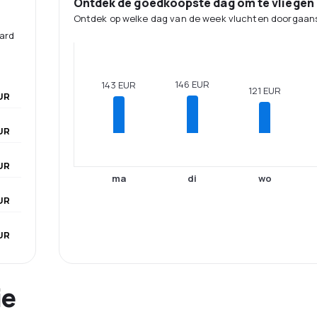
Ontdek de goedkoopste dag om te vliegen
Ontdek op welke dag van de week vluchten doorgaans
aard
146 EUR
143 EUR
121 EUR
UR
UR
UR
ma
di
wo
UR
UR
ie