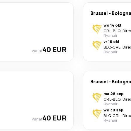
Brussel
-
Bologn
wo 14 okt
CRL
-
BLQ
·
Dire
Ryanair
vr 16 okt
40 EUR
BLQ
-
CRL
·
Dire
vanaf
Ryanair
Brussel
-
Bologn
ma 28 sep
CRL
-
BLQ
·
Dire
Ryanair
wo 30 sep
40 EUR
BLQ
-
CRL
·
Dire
vanaf
Ryanair