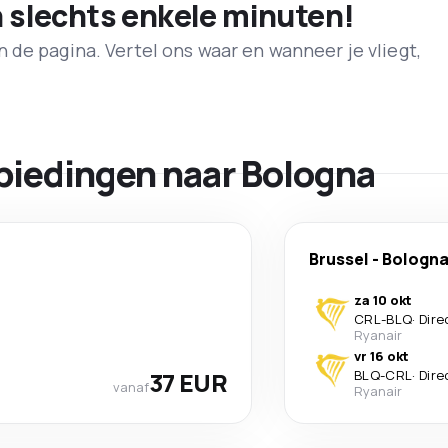
n slechts enkele minuten!
de pagina. Vertel ons waar en wanneer je vliegt,
biedingen naar Bologna
Brussel
-
Bologn
za 10 okt
CRL
-
BLQ
·
Dire
Ryanair
vr 16 okt
37 EUR
BLQ
-
CRL
·
Dire
vanaf
Ryanair