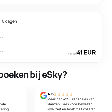
a
8 dagen
ct
ct
41 EUR
vanaf
boeken bij eSky?
n
4.6
Meer dan 4950 recensies van
ende
klanten - kies voor bewezen
kering,
kwaliteit en boek met volledig