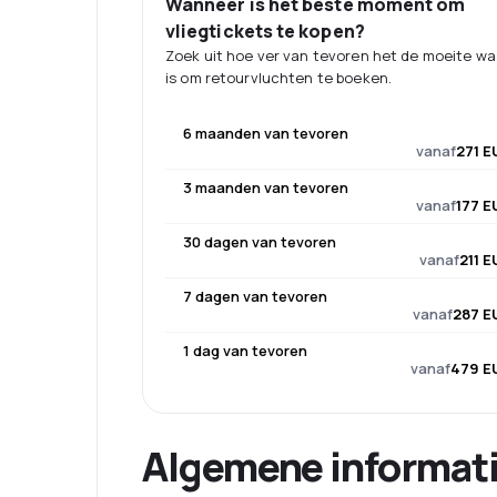
Wanneer is het beste moment om
vliegtickets te kopen?
Zoek uit hoe ver van tevoren het de moeite w
is om retourvluchten te boeken.
6 maanden van tevoren
vanaf
271 E
3 maanden van tevoren
vanaf
177 E
30 dagen van tevoren
vanaf
211 E
7 dagen van tevoren
vanaf
287 E
1 dag van tevoren
vanaf
479 E
Algemene informat