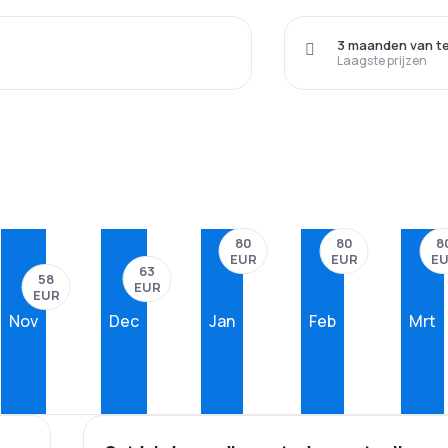
3 maanden van t
Laagste prijzen
80
80
8
EUR
EUR
E
63
58
EUR
EUR
Nov
Dec
Jan
Feb
Mrt