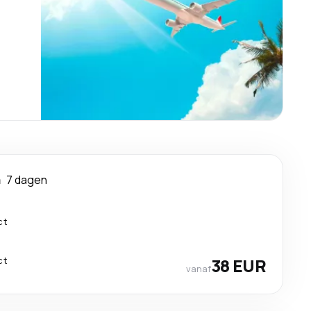
a
7 dagen
ct
ct
38 EUR
vanaf