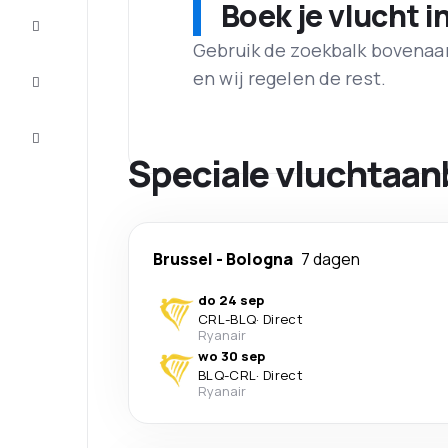
Boek je vlucht i
Maak de
reis
compleet
Gebruik de zoekbalk bovenaan 
en wij regelen de rest.
Inspiratie
en tips
Klantenservice
Speciale vluchtaan
Brussel
-
Bologna
7 dagen
do 24 sep
CRL
-
BLQ
·
Direct
Ryanair
wo 30 sep
BLQ
-
CRL
·
Direct
Ryanair