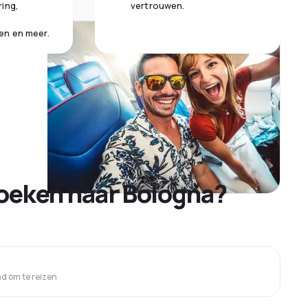
ring,
vertrouwen.
en en meer.
oeken naar Bologna?
 om te reizen