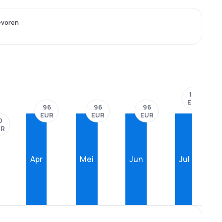
evoren
112
EUR
96
96
96
EUR
EUR
EUR
0
UR
Apr
Mei
Jun
Jul