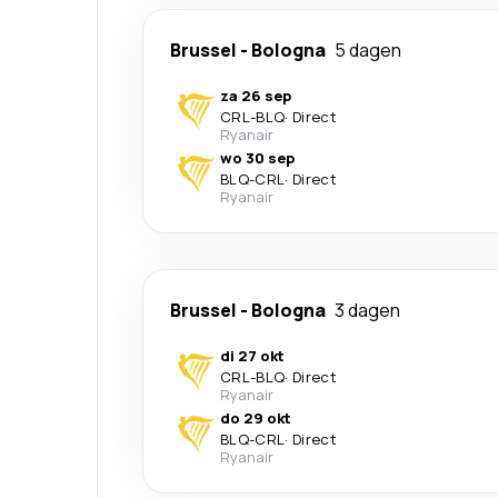
Brussel
-
Bologna
5 dagen
za 26 sep
CRL
-
BLQ
·
Direct
Ryanair
wo 30 sep
BLQ
-
CRL
·
Direct
Ryanair
Brussel
-
Bologna
3 dagen
di 27 okt
CRL
-
BLQ
·
Direct
Ryanair
do 29 okt
BLQ
-
CRL
·
Direct
Ryanair