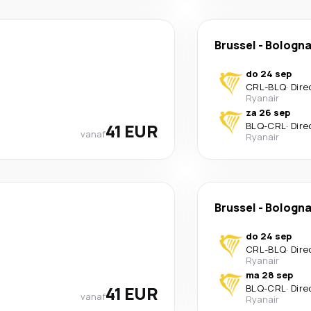
Brussel
-
Bologn
do 24 sep
CRL
-
BLQ
·
Dire
Ryanair
za 26 sep
41 EUR
BLQ
-
CRL
·
Dire
vanaf
Ryanair
Brussel
-
Bologn
do 24 sep
CRL
-
BLQ
·
Dire
Ryanair
ma 28 sep
41 EUR
BLQ
-
CRL
·
Dire
vanaf
Ryanair