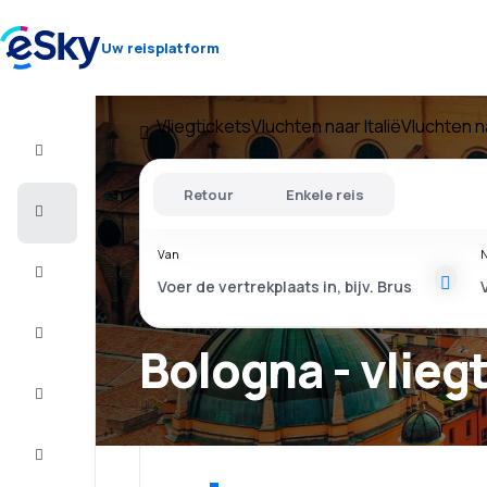
Uw reisplatform
Vliegtickets
Vluchten naar Italië
Vluchten n
Vlucht+Hotel
Retour
Enkele reis
Vliegtickets
Van
N
Vakantie
Citytrip
Bologna - vlieg
Verblijf
Aanbiedingen