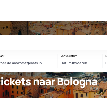
aar Bologna
aar
Vertrekdatum
R
tickets naar Bologna