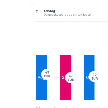
zondag
De goedkoopste dag om te vliegen
45
40
37
EUR
Aug
Sep
Okt
EUR
EUR