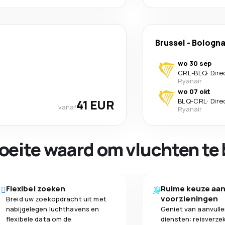
Brussel
-
Bologn
wo 30 sep
CRL
-
BLQ
·
Dire
Ryanair
wo 07 okt
41 EUR
BLQ
-
CRL
·
Dire
vanaf
Ryanair
oeite waard om vluchten te 
Flexibel zoeken
Ruime keuze aa
voorzieningen
Breid uw zoekopdracht uit met
nabijgelegen luchthavens en
Geniet van aanvull
flexibele data om de
diensten: reisverze