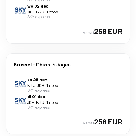
wo 02 dec
JKH
-
BRU
·
1 stop
SKY express
258 EUR
vanaf
Brussel
-
Chios
4 dagen
za 28 nov
BRU
-
JKH
·
1 stop
SKY express
di 01 dec
JKH
-
BRU
·
1 stop
SKY express
258 EUR
vanaf