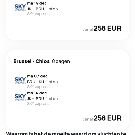
ma 14 dec
JKH
-
BRU
·
1 stop
SKY express
258 EUR
vanaf
Brussel
-
Chios
8 dagen
ma 07 dec
BRU
-
JKH
·
1 stop
SKY express
ma 14 dec
JKH
-
BRU
·
1 stop
SKY express
258 EUR
vanaf
Waarom is het de moeite waard om vluchten te