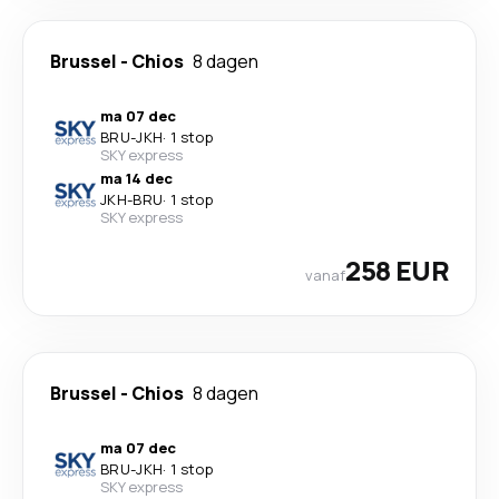
Brussel
-
Chios
8 dagen
ma 07 dec
BRU
-
JKH
·
1 stop
SKY express
ma 14 dec
JKH
-
BRU
·
1 stop
SKY express
258 EUR
vanaf
Brussel
-
Chios
8 dagen
ma 07 dec
BRU
-
JKH
·
1 stop
SKY express