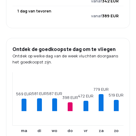
vanaf
342 EUR
1 dag van tevoren
vanaf
389 EUR
Ontdek de goedkoopste dag om te vliegen
Ontdek op welke dag van de week vluchten doorgaans
het goedkoopst zijn.
779 EUR
587 EUR
581 EUR
569 EUR
519 EUR
472 EUR
398 EUR
ma
di
wo
do
vr
za
zo