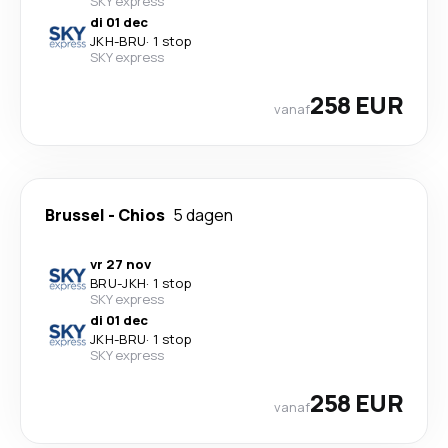
SKY express
di 01 dec
JKH
-
BRU
·
1 stop
SKY express
258 EUR
vanaf
Brussel
-
Chios
5 dagen
vr 27 nov
BRU
-
JKH
·
1 stop
SKY express
di 01 dec
JKH
-
BRU
·
1 stop
SKY express
258 EUR
vanaf