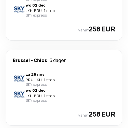
wo 02 dec
JKH
-
BRU
·
1 stop
SKY express
258 EUR
vanaf
Brussel
-
Chios
5 dagen
za 28 nov
BRU
-
JKH
·
1 stop
SKY express
wo 02 dec
JKH
-
BRU
·
1 stop
SKY express
258 EUR
vanaf