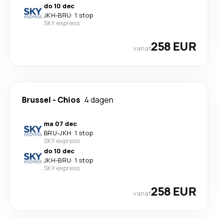
do 10 dec
JKH
-
BRU
·
1 stop
SKY express
258 EUR
vanaf
Brussel
-
Chios
4 dagen
ma 07 dec
BRU
-
JKH
·
1 stop
SKY express
do 10 dec
JKH
-
BRU
·
1 stop
SKY express
258 EUR
vanaf