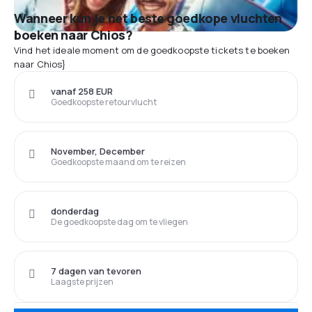
Wanneer kun je het beste goedkope vluchten
boeken naar Chios?
Vind het ideale moment om de goedkoopste tickets te boeken
naar Chios}
vanaf 258 EUR
Goedkoopste retourvlucht
November, December
Goedkoopste maand om te reizen
donderdag
De goedkoopste dag om te vliegen
7 dagen van tevoren
Laagste prijzen