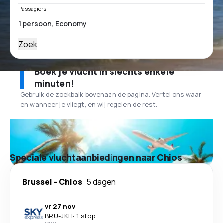
Passagiers
Zoek
Boek je vlucht in slechts enkele
minuten!
Gebruik de zoekbalk bovenaan de pagina. Vertel ons waar
en wanneer je vliegt, en wij regelen de rest.
Speciale vluchtaanbiedingen naar Chios
Brussel
-
Chios
5 dagen
vr 27 nov
BRU
-
JKH
·
1 stop