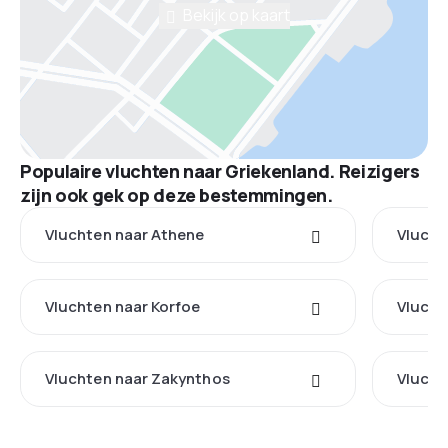
Bekijk op kaart
Populaire vluchten naar Griekenland. Reizigers
zijn ook gek op deze bestemmingen.
Vluchten naar Athene
Vlucht
Vluchten naar Korfoe
Vlucht
Vluchten naar Zakynthos
Vlucht