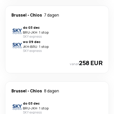
Brussel
-
Chios
7 dagen
do 03 dec
BRU
-
JKH
·
1 stop
SKY express
wo 09 dec
JKH
-
BRU
·
1 stop
SKY express
258 EUR
vanaf
Brussel
-
Chios
8 dagen
do 03 dec
BRU
-
JKH
·
1 stop
SKY express