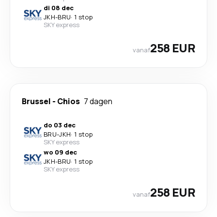
di 08 dec
JKH
-
BRU
·
1 stop
SKY express
258 EUR
vanaf
Brussel
-
Chios
7 dagen
do 03 dec
BRU
-
JKH
·
1 stop
SKY express
wo 09 dec
JKH
-
BRU
·
1 stop
SKY express
258 EUR
vanaf