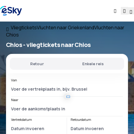
Vliegtickets
Vluchten naar Griekenland
Vluchten naar
Chios
Chios - vliegtickets naar Chios
Retour
Enkele reis
Van
Naar
Vertrekdatum
Retourdatum