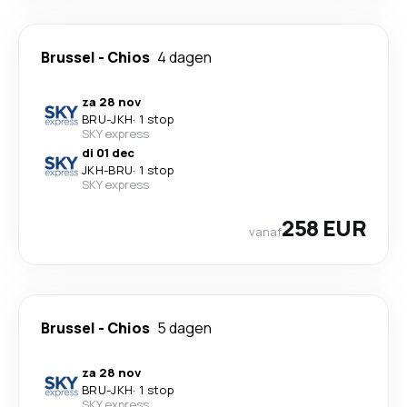
Brussel
-
Chios
4 dagen
za 28 nov
BRU
-
JKH
·
1 stop
SKY express
di 01 dec
JKH
-
BRU
·
1 stop
SKY express
258 EUR
vanaf
Brussel
-
Chios
5 dagen
za 28 nov
BRU
-
JKH
·
1 stop
SKY express