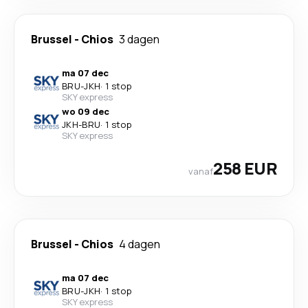
Brussel
-
Chios
3 dagen
ma 07 dec
BRU
-
JKH
·
1 stop
SKY express
wo 09 dec
JKH
-
BRU
·
1 stop
SKY express
258 EUR
vanaf
Brussel
-
Chios
4 dagen
ma 07 dec
BRU
-
JKH
·
1 stop
SKY express