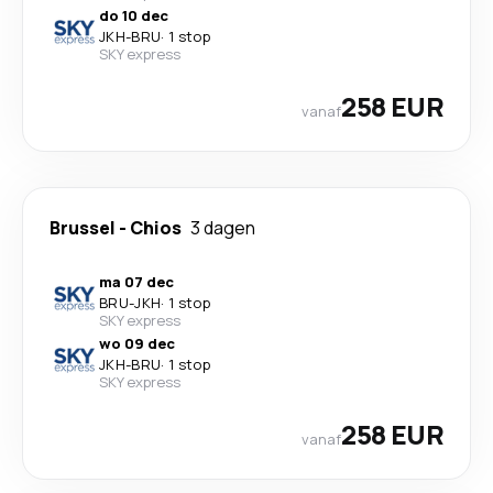
do 10 dec
JKH
-
BRU
·
1 stop
SKY express
258 EUR
vanaf
Brussel
-
Chios
3 dagen
ma 07 dec
BRU
-
JKH
·
1 stop
SKY express
wo 09 dec
JKH
-
BRU
·
1 stop
SKY express
258 EUR
vanaf