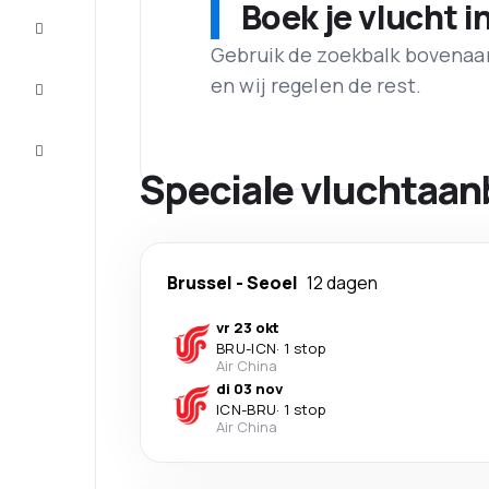
Boek je vlucht i
Maak de
reis
compleet
Gebruik de zoekbalk bovenaan 
en wij regelen de rest.
Inspiratie
en tips
Klantenservice
Speciale vluchtaan
Brussel
-
Seoel
12 dagen
vr 23 okt
BRU
-
ICN
·
1 stop
Air China
di 03 nov
ICN
-
BRU
·
1 stop
Air China