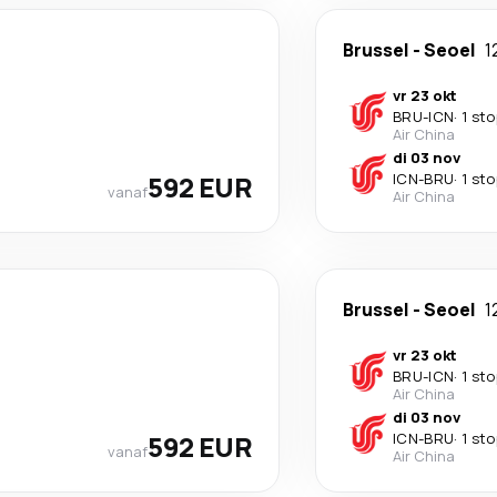
Brussel
-
Seoel
1
vr 23 okt
BRU
-
ICN
·
1 sto
Air China
di 03 nov
592 EUR
ICN
-
BRU
·
1 sto
vanaf
Air China
Brussel
-
Seoel
1
vr 23 okt
BRU
-
ICN
·
1 sto
Air China
di 03 nov
592 EUR
ICN
-
BRU
·
1 sto
vanaf
Air China