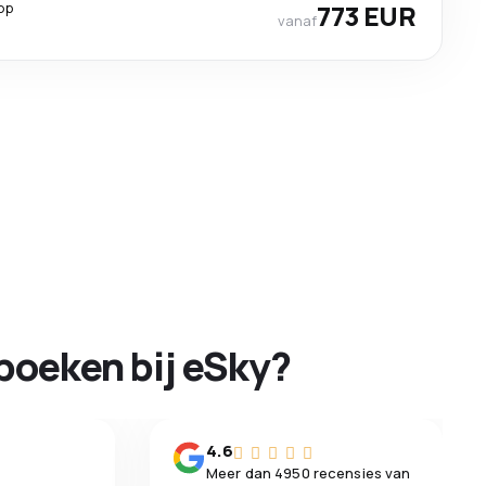
op
773 EUR
vanaf
boeken bij eSky?
n
4.6
Meer dan 4950 recensies van