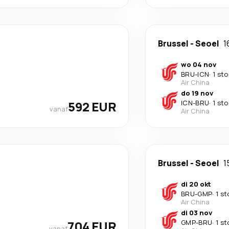
Brussel
-
Seoel
1
wo 04 nov
BRU
-
ICN
·
1 sto
Air China
do 19 nov
592 EUR
ICN
-
BRU
·
1 sto
vanaf
Air China
Brussel
-
Seoel
1
di 20 okt
BRU
-
GMP
·
1 st
Air China
di 03 nov
704 EUR
GMP
-
BRU
·
1 st
vanaf