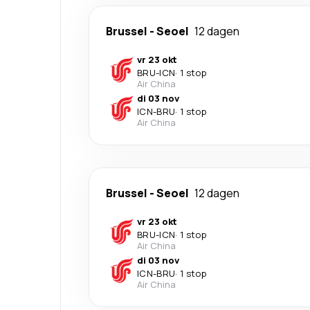
Brussel
-
Seoel
12 dagen
vr 23 okt
BRU
-
ICN
·
1 stop
Air China
di 03 nov
ICN
-
BRU
·
1 stop
Air China
Brussel
-
Seoel
12 dagen
vr 23 okt
BRU
-
ICN
·
1 stop
Air China
di 03 nov
ICN
-
BRU
·
1 stop
Air China