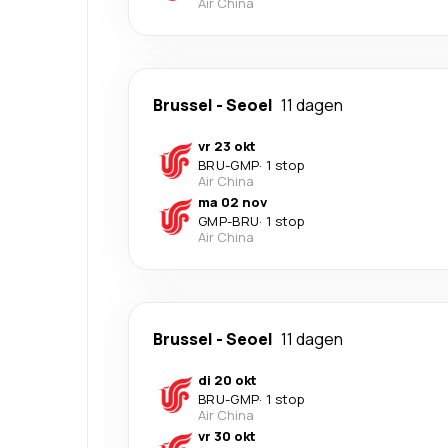
Air China
Brussel
-
Seoel
11 dagen
vr 23 okt
BRU
-
GMP
·
1 stop
Air China
ma 02 nov
GMP
-
BRU
·
1 stop
Air China
Brussel
-
Seoel
11 dagen
di 20 okt
BRU
-
GMP
·
1 stop
Air China
vr 30 okt