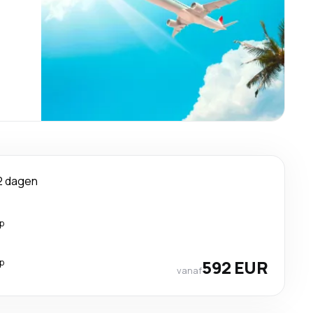
2 dagen
p
p
592 EUR
vanaf