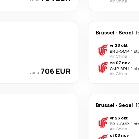
Air China
Brussel
-
Seoel
1
vr 23 okt
BRU
-
GMP
·
1 st
Air China
za 07 nov
706 EUR
GMP
-
BRU
·
1 st
vanaf
Air China
Brussel
-
Seoel
1
vr 23 okt
BRU
-
GMP
·
1 st
Air China
di 03 nov