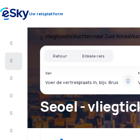
Uw reisplatform
Vliegtickets
Vluchten naar Zuid-Korea
Vluc
Vlucht+Hotel
Retour
Enkele reis
Vliegtickets
Van
N
Vakantie
Citytrip
Seoel - vliegti
Verblijf
Aanbiedingen