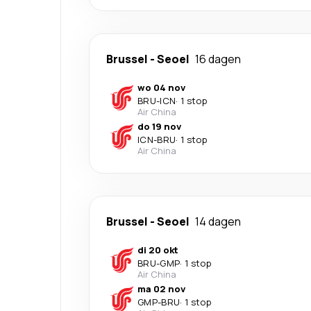
Brussel
-
Seoel
16 dagen
wo 04 nov
BRU
-
ICN
·
1 stop
Air China
do 19 nov
ICN
-
BRU
·
1 stop
Air China
Brussel
-
Seoel
14 dagen
di 20 okt
BRU
-
GMP
·
1 stop
Air China
ma 02 nov
GMP
-
BRU
·
1 stop