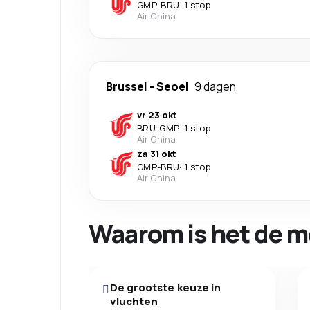
GMP
-
BRU
·
1 stop
Air China
Brussel
-
Seoel
9 dagen
vr 23 okt
BRU
-
GMP
·
1 stop
Air China
za 31 okt
GMP
-
BRU
·
1 stop
Air China
Waarom is het de m
De grootste keuze in
vluchten