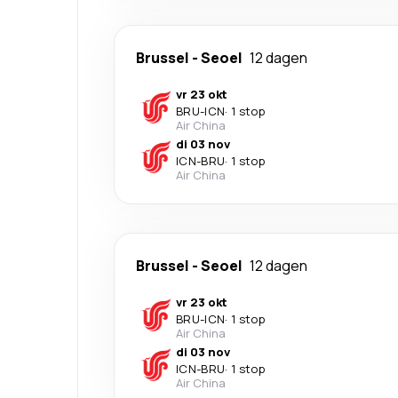
Brussel
-
Seoel
12 dagen
vr 23 okt
BRU
-
ICN
·
1 stop
Air China
di 03 nov
ICN
-
BRU
·
1 stop
Air China
Brussel
-
Seoel
12 dagen
vr 23 okt
BRU
-
ICN
·
1 stop
Air China
di 03 nov
ICN
-
BRU
·
1 stop
Air China