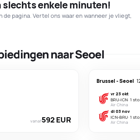
n slechts enkele minuten!
de pagina. Vertel ons waar en wanneer je vliegt,
biedingen naar Seoel
Brussel
-
Seoel
1
vr 23 okt
BRU
-
ICN
·
1 sto
Air China
di 03 nov
592 EUR
ICN
-
BRU
·
1 sto
vanaf
Air China