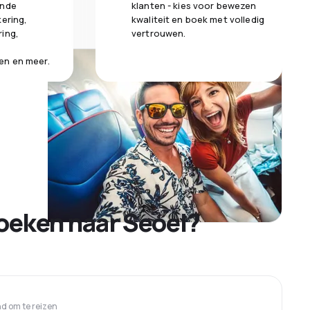
ende
klanten - kies voor bewezen
kering,
kwaliteit en boek met volledig
ring,
vertrouwen.
en en meer.
oeken naar Seoel?
 om te reizen