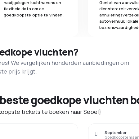
nabijgelegen luchthavens en
Geniet van aanvull
flexibele data om de
diensten: reisverze
goedkoopste optie te vinden.
annuleringsverzeke
autoverhuur, lokale
bezienswaardighed
oedkope vluchten?
adres! We vergelijken honderden aanbiedingen om
e prijs krijgt.
 beste goedkope vluchten b
oopste tickets te boeken naar Seoel}
September
Goedkoopste maand