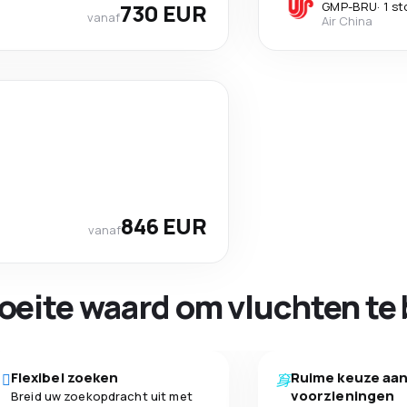
730 EUR
GMP
-
BRU
·
1 st
vanaf
Air China
846 EUR
vanaf
oeite waard om vluchten te 
Flexibel zoeken
Ruime keuze aa
voorzieningen
Breid uw zoekopdracht uit met