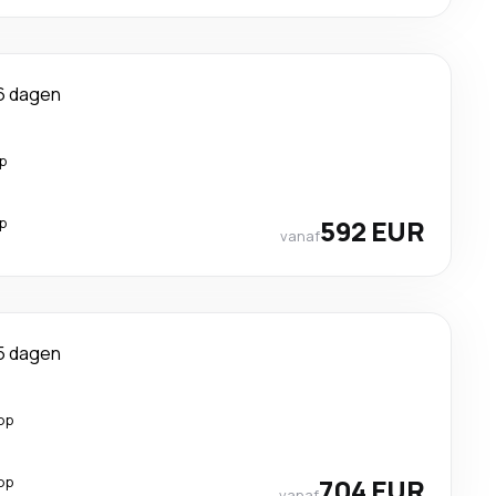
6 dagen
p
p
592 EUR
vanaf
5 dagen
op
op
704 EUR
vanaf