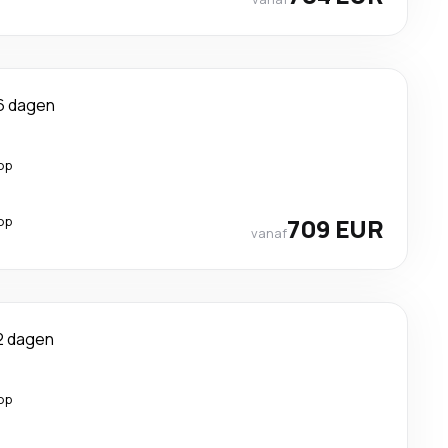
6 dagen
op
op
709 EUR
vanaf
2 dagen
op