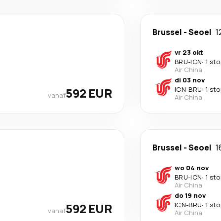
Brussel
-
Seoel
1
vr 23 okt
BRU
-
ICN
·
1 sto
Air China
di 03 nov
592 EUR
ICN
-
BRU
·
1 sto
vanaf
Air China
Brussel
-
Seoel
1
wo 04 nov
BRU
-
ICN
·
1 sto
Air China
do 19 nov
592 EUR
ICN
-
BRU
·
1 sto
vanaf
Air China