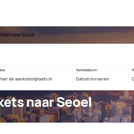
hten naar Seoel
aar
Vertrekdatum
R
ckets naar Seoel