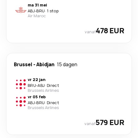
ma 31 mei
ABJ
-
BRU
·
1 stop
Air Maroc
478 EUR
vanaf
Brussel
-
Abidjan
15 dagen
vr 22 jan
BRU
-
ABJ
·
Direct
Brussels Airlines
vr 05 feb
ABJ
-
BRU
·
Direct
Brussels Airlines
579 EUR
vanaf