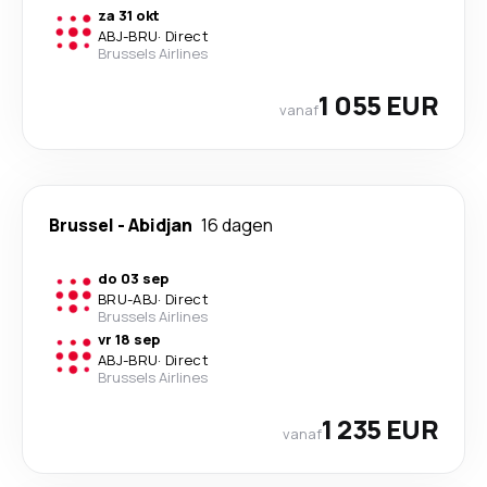
za 31 okt
ABJ
-
BRU
·
Direct
Brussels Airlines
1 055 EUR
vanaf
Brussel
-
Abidjan
16 dagen
do 03 sep
BRU
-
ABJ
·
Direct
Brussels Airlines
vr 18 sep
ABJ
-
BRU
·
Direct
Brussels Airlines
1 235 EUR
vanaf