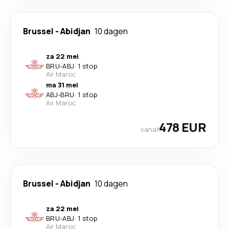
Brussel
-
Abidjan
10 dagen
za 22 mei
BRU
-
ABJ
·
1 stop
Air Maroc
ma 31 mei
ABJ
-
BRU
·
1 stop
Air Maroc
478 EUR
vanaf
Brussel
-
Abidjan
10 dagen
za 22 mei
BRU
-
ABJ
·
1 stop
Air Maroc