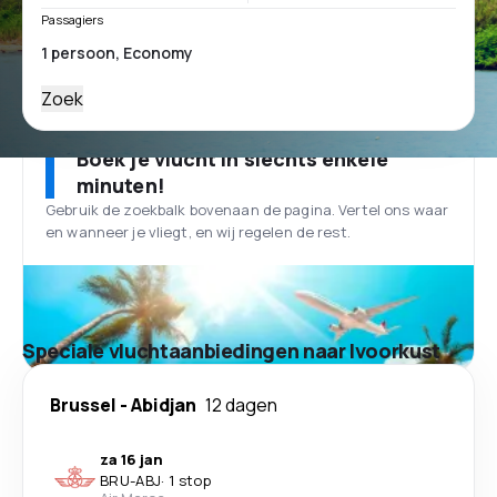
Passagiers
Zoek
Boek je vlucht in slechts enkele
minuten!
Gebruik de zoekbalk bovenaan de pagina. Vertel ons waar
en wanneer je vliegt, en wij regelen de rest.
Speciale vluchtaanbiedingen naar Ivoorkust
Brussel
-
Abidjan
12 dagen
za 16 jan
BRU
-
ABJ
·
1 stop