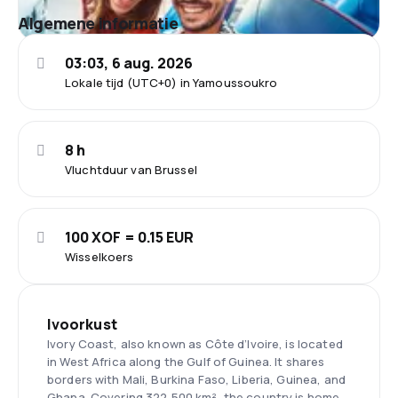
Algemene informatie
03:03, 6 aug. 2026
Lokale tijd (UTC+0) in Yamoussoukro
8 h
Vluchtduur van Brussel
100 XOF = 0.15 EUR
Wisselkoers
Ivoorkust
Ivory Coast, also known as Côte d’Ivoire, is located
in West Africa along the Gulf of Guinea. It shares
borders with Mali, Burkina Faso, Liberia, Guinea, and
Ghana. Covering 322,500 km², the country is home