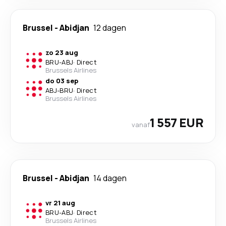
Brussel
-
Abidjan
12 dagen
zo 23 aug
BRU
-
ABJ
·
Direct
Brussels Airlines
do 03 sep
ABJ
-
BRU
·
Direct
Brussels Airlines
1 557 EUR
vanaf
Brussel
-
Abidjan
14 dagen
vr 21 aug
BRU
-
ABJ
·
Direct
Brussels Airlines