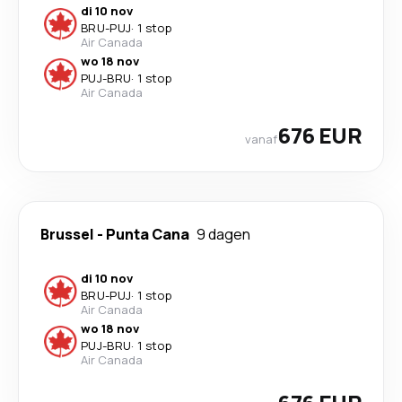
di 10 nov
BRU
-
PUJ
·
1 stop
Air Canada
wo 18 nov
PUJ
-
BRU
·
1 stop
Air Canada
676 EUR
vanaf
Brussel
-
Punta Cana
9 dagen
di 10 nov
BRU
-
PUJ
·
1 stop
Air Canada
wo 18 nov
PUJ
-
BRU
·
1 stop
Air Canada