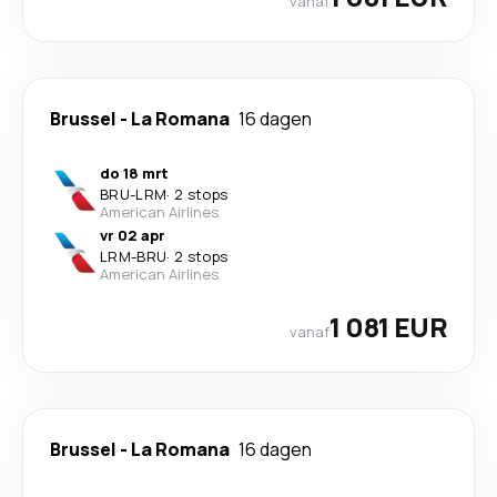
vanaf
Brussel
-
La Romana
16 dagen
do 18 mrt
BRU
-
LRM
·
2 stops
American Airlines
vr 02 apr
LRM
-
BRU
·
2 stops
American Airlines
1 081 EUR
vanaf
Brussel
-
La Romana
16 dagen