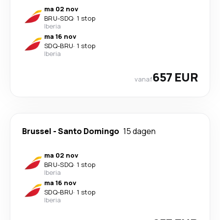
ma 02 nov
BRU
-
SDQ
·
1 stop
Iberia
ma 16 nov
SDQ
-
BRU
·
1 stop
Iberia
657 EUR
vanaf
Brussel
-
Santo Domingo
15 dagen
ma 02 nov
BRU
-
SDQ
·
1 stop
Iberia
ma 16 nov
SDQ
-
BRU
·
1 stop
Iberia