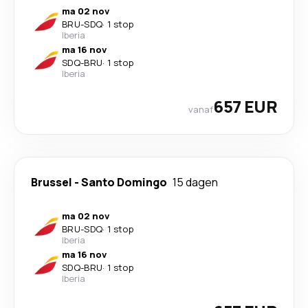
ma 02 nov
BRU
-
SDQ
·
1 stop
Iberia
ma 16 nov
SDQ
-
BRU
·
1 stop
Iberia
657 EUR
vanaf
Brussel
-
Santo Domingo
15 dagen
ma 02 nov
BRU
-
SDQ
·
1 stop
Iberia
ma 16 nov
SDQ
-
BRU
·
1 stop
Iberia