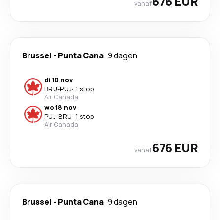
676 EUR
vanaf
Brussel
-
Punta Cana
9 dagen
di 10 nov
BRU
-
PUJ
·
1 stop
Air Canada
wo 18 nov
PUJ
-
BRU
·
1 stop
Air Canada
676 EUR
vanaf
Brussel
-
Punta Cana
9 dagen