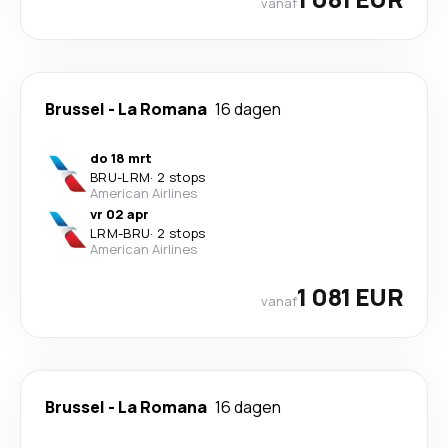
vanaf
Brussel
-
La Romana
16 dagen
do 18 mrt
BRU
-
LRM
·
2 stops
American Airlines
vr 02 apr
LRM
-
BRU
·
2 stops
American Airlines
1 081 EUR
vanaf
Brussel
-
La Romana
16 dagen