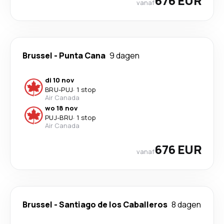
676 EUR
vanaf
Brussel
-
Punta Cana
9 dagen
di 10 nov
BRU
-
PUJ
·
1 stop
Air Canada
wo 18 nov
PUJ
-
BRU
·
1 stop
Air Canada
676 EUR
vanaf
Brussel
-
Santiago de los Caballeros
8 dagen