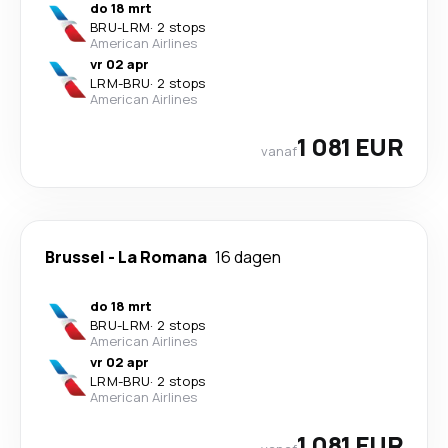
do 18 mrt
BRU
-
LRM
·
2 stops
American Airlines
vr 02 apr
LRM
-
BRU
·
2 stops
American Airlines
1 081 EUR
vanaf
Brussel
-
La Romana
16 dagen
do 18 mrt
BRU
-
LRM
·
2 stops
American Airlines
vr 02 apr
LRM
-
BRU
·
2 stops
American Airlines
1 081 EUR