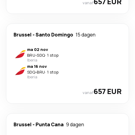
657 EUR
vanaf
Brussel
-
Santo Domingo
15 dagen
ma 02 nov
BRU
-
SDQ
·
1 stop
Iberia
ma 16 nov
SDQ
-
BRU
·
1 stop
Iberia
657 EUR
vanaf
Brussel
-
Punta Cana
9 dagen