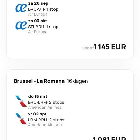
za 26 sep
BRU
-
STI
·
1 stop
Air Europa
za 03 okt
STI
-
BRU
·
1 stop
Air Europa
1 145 EUR
vanaf
Brussel
-
La Romana
16 dagen
do 18 mrt
BRU
-
LRM
·
2 stops
American Airlines
vr 02 apr
LRM
-
BRU
·
2 stops
American Airlines
1 081 EUR