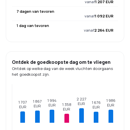
vanaf
1 207 EUR
7 dagen van tevoren
vanaf
1 092 EUR
1 dag van tevoren
vanaf
2 264 EUR
Ontdek de goedkoopste dag om te vliegen
Ontdek op welke dag van de week vluchten doorgaans
het goedkoopst zijn.
2 227
1 994
1 986
1 867
1 707
1 676
EUR
1 358
EUR
EUR
EUR
EUR
EUR
EUR