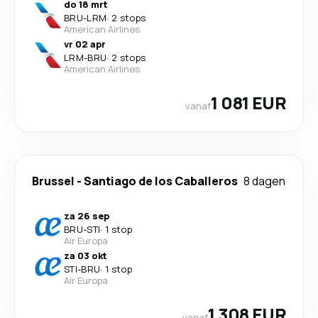
do 18 mrt
BRU
-
LRM
·
2 stops
American Airlines
vr 02 apr
LRM
-
BRU
·
2 stops
American Airlines
1 081 EUR
vanaf
Brussel
-
Santiago de los Caballeros
8 dagen
za 26 sep
BRU
-
STI
·
1 stop
Air Europa
za 03 okt
STI
-
BRU
·
1 stop
Air Europa
1 308 EUR
vanaf