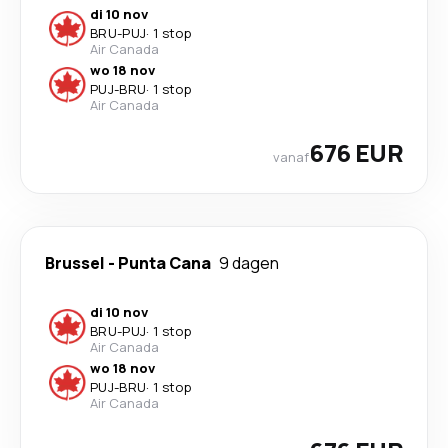
di 10 nov
BRU
-
PUJ
·
1 stop
Air Canada
wo 18 nov
PUJ
-
BRU
·
1 stop
Air Canada
676 EUR
vanaf
Brussel
-
Punta Cana
9 dagen
di 10 nov
BRU
-
PUJ
·
1 stop
Air Canada
wo 18 nov
PUJ
-
BRU
·
1 stop
Air Canada