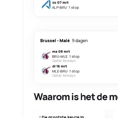
zo 07 mrt
ALP
-
BRU
·
1 stop
Brussel
-
Malé
9 dagen
ma 08 mrt
BRU
-
MLE
·
1 stop
Qatar Airways
di 16 mrt
MLE
-
BRU
·
1 stop
Qatar Airways
Waarom is het de m
De grootste keuze in