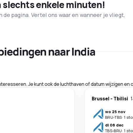
n slechts enkele minuten!
de pagina. Vertel ons waar en wanneer je vliegt,
biedingen naar India
interesseren. Je kunt ook de luchthaven of datum wijzigen en
Brussel
-
Tbilisi
wo 25 nov
BRU
-
TBS
·
1 st
di 08 dec
TBS
-
BRU
·
1 st