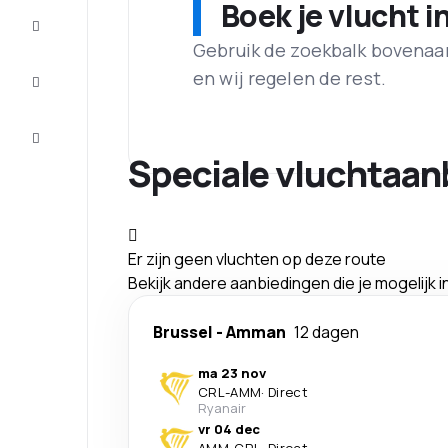
Boek je vlucht i
Maak de
reis
compleet
Gebruik de zoekbalk bovenaan 
en wij regelen de rest.
Inspiratie
en tips
Klantenservice
Speciale vluchtaan
Er zijn geen vluchten op deze route
Bekijk andere aanbiedingen die je mogelijk 
Brussel
-
Amman
12 dagen
ma 23 nov
CRL
-
AMM
·
Direct
Ryanair
vr 04 dec