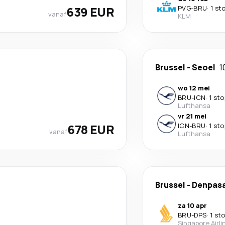
639 EUR
PVG
-
BRU
·
1 st
vanaf
KLM
Brussel
-
Seoel
1
wo 12 mei
BRU
-
ICN
·
1 sto
Lufthansa
vr 21 mei
678 EUR
ICN
-
BRU
·
1 sto
vanaf
Lufthansa
Brussel
-
Denpas
za 10 apr
BRU
-
DPS
·
1 st
Singapore Airli