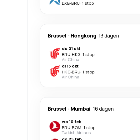
DXB
-
BRU
·
1 stop
Brussel
-
Hongkong
13 dagen
do 01 okt
BRU
-
HKG
·
1 stop
Air China
di 13 okt
HKG
-
BRU
·
1 stop
Air China
Brussel
-
Mumbai
16 dagen
wo 10 feb
BRU
-
BOM
·
1 stop
Turkish Airlines
do 25 feb