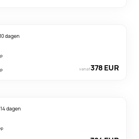
10 dagen
op
378 EUR
vanaf
op
14 dagen
op