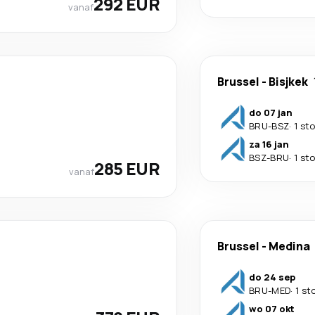
292 EUR
vanaf
Brussel
-
Bisjkek
do 07 jan
BRU
-
BSZ
·
1 st
za 16 jan
BSZ
-
BRU
·
1 st
285 EUR
vanaf
Brussel
-
Medina
do 24 sep
BRU
-
MED
·
1 st
wo 07 okt