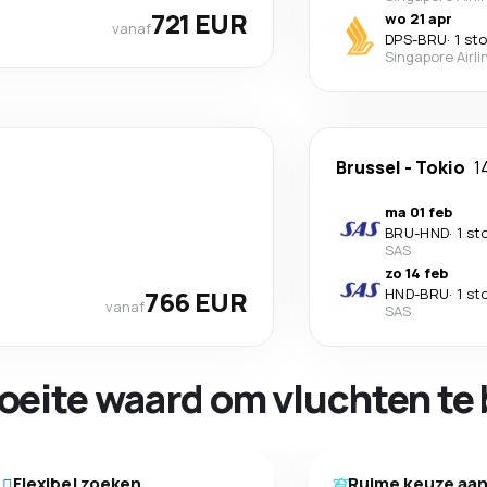
721 EUR
wo 21 apr
vanaf
DPS
-
BRU
·
1 st
Singapore Airli
Brussel
-
Tokio
1
ma 01 feb
BRU
-
HND
·
1 st
SAS
zo 14 feb
766 EUR
HND
-
BRU
·
1 st
vanaf
SAS
oeite waard om vluchten te 
Flexibel zoeken
Ruime keuze aa