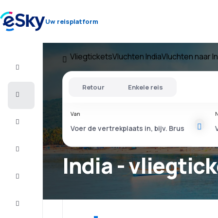
Uw reisplatform
Vliegtickets
Vluchten India
Vluchten naar In
Vlucht+Hotel
Retour
Enkele reis
Vliegtickets
Van
N
Vakantie
Citytrip
India - vliegtic
Verblijf
Aanbiedingen