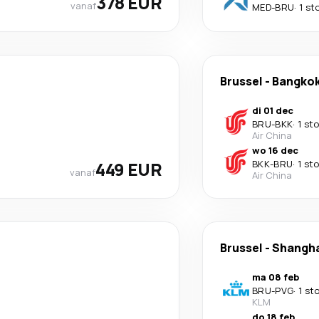
378 EUR
vanaf
MED
-
BRU
·
1 st
Brussel
-
Bangko
di 01 dec
BRU
-
BKK
·
1 st
Air China
wo 16 dec
449 EUR
BKK
-
BRU
·
1 st
vanaf
Air China
Brussel
-
Shangh
ma 08 feb
BRU
-
PVG
·
1 st
KLM
do 18 feb