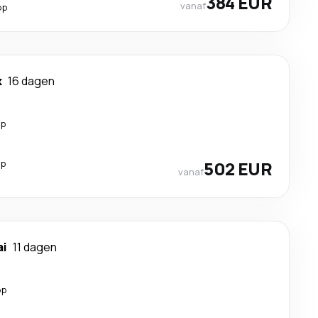
384 EUR
vanaf
op
k
16 dagen
op
op
502 EUR
vanaf
ai
11 dagen
op