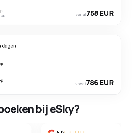
op
758 EUR
vanaf
nes
4 dagen
op
op
786 EUR
vanaf
boeken bij eSky?
n
4.6