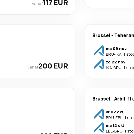
117 EUR
vanaf
Brussel
-
Tehera
ma 09 nov
BRU
-
IKA
·
1 sto
zo 22 nov
200 EUR
vanaf
IKA
-
BRU
·
1 sto
Brussel
-
Arbil
11
vr 02 okt
BRU
-
EBL
·
1 sto
ma 12 okt
EBL
-
BRU
·
1 sto