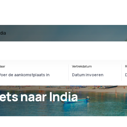
dia
aar
Vertrekdatum
R
kets naar India