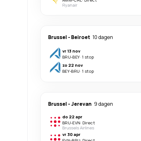
AMM
-
CRL
·
Direct
Ryanair
Brussel
-
Beiroet
10 dagen
vr 13 nov
BRU
-
BEY
·
1 stop
zo 22 nov
BEY
-
BRU
·
1 stop
Brussel
-
Jerevan
9 dagen
do 22 apr
BRU
-
EVN
·
Direct
Brussels Airlines
vr 30 apr
EVN
-
BRU
·
Direct