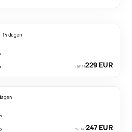
n
14 dagen
p
229 EUR
vanaf
p
 dagen
p
247 EUR
vanaf
p