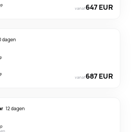
op
647 EUR
vanaf
0 dagen
p
p
687 EUR
vanaf
ar
12 dagen
op
nes