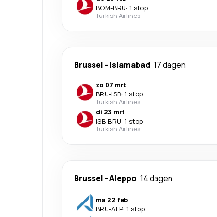
BOM
-
BRU
·
1 stop
Turkish Airlines
Brussel
-
Islamabad
17 dagen
zo 07 mrt
BRU
-
ISB
·
1 stop
Turkish Airlines
di 23 mrt
ISB
-
BRU
·
1 stop
Turkish Airlines
Brussel
-
Aleppo
14 dagen
ma 22 feb
BRU
-
ALP
·
1 stop