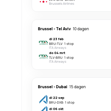
Brussels Airlines
Brussel
-
Tel Aviv
10 dagen
di 23 feb
BRU
-
TLV
·
1 stop
ITA Airways
do 04 mrt
TLV
-
BRU
·
1 stop
ITA Airways
Brussel
-
Dubai
15 dagen
di 22 sep
BRU
-
DXB
·
1 stop
di 06 okt