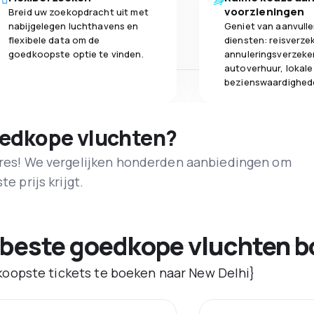
voorzieningen
Breid uw zoekopdracht uit met
nabijgelegen luchthavens en
Geniet van aanvull
flexibele data om de
diensten: reisverze
goedkoopste optie te vinden.
annuleringsverzeke
autoverhuur, lokale
bezienswaardighed
oedkope vluchten?
adres! We vergelijken honderden aanbiedingen om
e prijs krijgt.
 beste goedkope vluchten b
oopste tickets te boeken naar New Delhi}