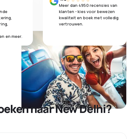
Meer dan 4950 recensies van
ende
klanten - kies voor bewezen
kering,
kwaliteit en boek met volledig
ring,
vertrouwen.
en en meer.
oeken naar New Delhi?