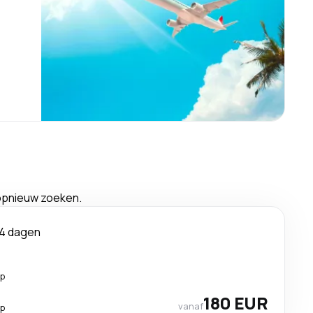
 opnieuw zoeken.
14 dagen
op
180 EUR
vanaf
op