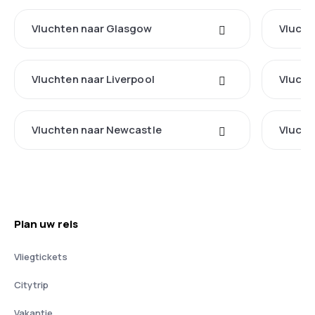
Vluchten naar Glasgow
Vlucht
Vluchten naar Liverpool
Vlucht
Vluchten naar Newcastle
Vlucht
Plan uw reis
Vliegtickets
Citytrip
Vakantie