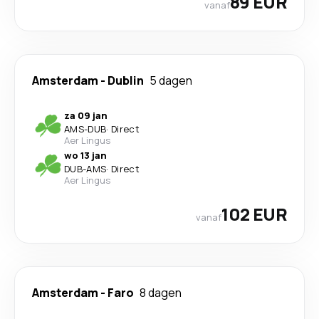
89 EUR
vanaf
Amsterdam
-
Dublin
5 dagen
za 09 jan
AMS
-
DUB
·
Direct
Aer Lingus
wo 13 jan
DUB
-
AMS
·
Direct
Aer Lingus
102 EUR
vanaf
Amsterdam
-
Faro
8 dagen