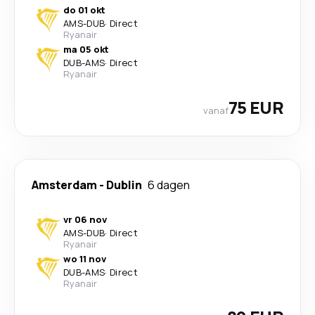
do 01 okt
AMS
-
DUB
·
Direct
Ryanair
ma 05 okt
DUB
-
AMS
·
Direct
Ryanair
75 EUR
vanaf
Amsterdam
-
Dublin
6 dagen
vr 06 nov
AMS
-
DUB
·
Direct
Ryanair
wo 11 nov
DUB
-
AMS
·
Direct
Ryanair