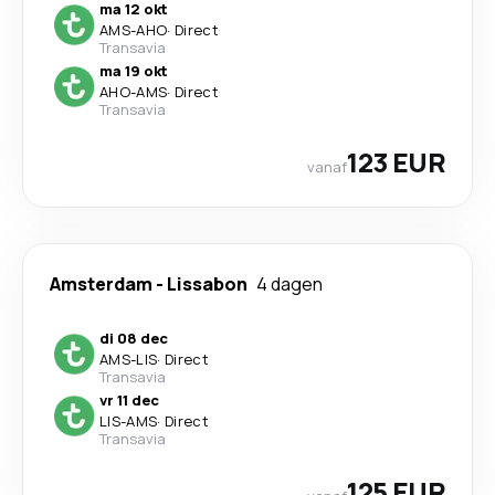
ma 12 okt
AMS
-
AHO
·
Direct
Transavia
ma 19 okt
AHO
-
AMS
·
Direct
Transavia
123 EUR
vanaf
Amsterdam
-
Lissabon
4 dagen
di 08 dec
AMS
-
LIS
·
Direct
Transavia
vr 11 dec
LIS
-
AMS
·
Direct
Transavia
125 EUR