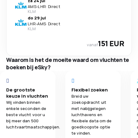
za 24 jul
AMS
-
LHR
·
Direct
KLM
do 29 jul
LHR
-
AMS
·
Direct
KLM
151 EUR
vanaf
Waarom is het de moeite waard om vluchten te
boeken bij eSky?
De grootste
Flexibel zoeken
keuze in vluchten
Breid uw
Wij vinden binnen
zoekopdracht uit
enkele seconden de
met nabijgelegen
beste vlucht voor u
luchthavens en
bij meer dan 500
flexibele data om de
luchtvaartmaatschappijen.
goedkoopste optie
te vinden.