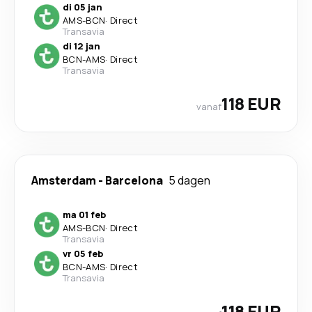
di 05 jan
AMS
-
BCN
·
Direct
Transavia
di 12 jan
BCN
-
AMS
·
Direct
Transavia
118 EUR
vanaf
Amsterdam
-
Barcelona
5 dagen
ma 01 feb
AMS
-
BCN
·
Direct
Transavia
vr 05 feb
BCN
-
AMS
·
Direct
Transavia
118 EUR