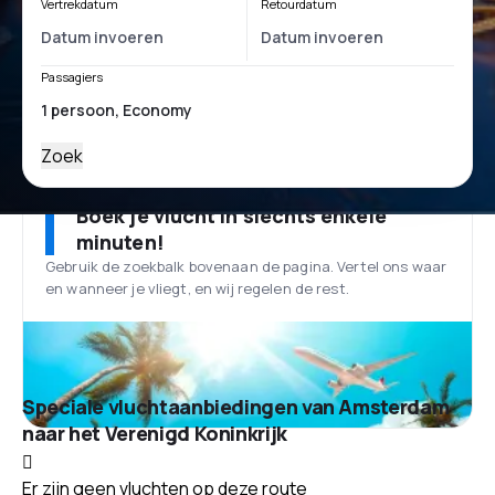
Vertrekdatum
Retourdatum
Passagiers
Zoek
Boek je vlucht in slechts enkele
minuten!
Gebruik de zoekbalk bovenaan de pagina. Vertel ons waar
en wanneer je vliegt, en wij regelen de rest.
Speciale vluchtaanbiedingen van Amsterdam
naar het Verenigd Koninkrijk
Er zijn geen vluchten op deze route