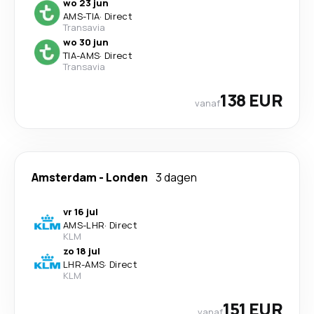
wo 23 jun
AMS
-
TIA
·
Direct
Transavia
wo 30 jun
TIA
-
AMS
·
Direct
Transavia
138 EUR
vanaf
Amsterdam
-
Londen
3 dagen
vr 16 jul
AMS
-
LHR
·
Direct
KLM
zo 18 jul
LHR
-
AMS
·
Direct
KLM
151 EUR
vanaf