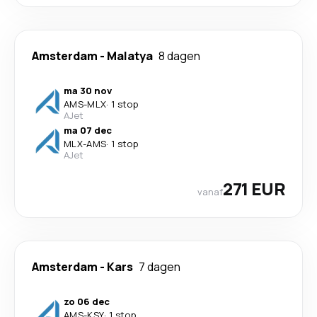
Amsterdam
-
Malatya
8 dagen
ma 30 nov
AMS
-
MLX
·
1 stop
AJet
ma 07 dec
MLX
-
AMS
·
1 stop
AJet
271 EUR
vanaf
Amsterdam
-
Kars
7 dagen
zo 06 dec
AMS
-
KSY
·
1 stop