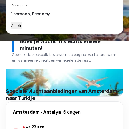
Passagiers
Zoek
Boek je vlucht in slechts enkele
minuten!
Gebruik de zoekbalk bovenaan de pagina. Vertel ons waar
en wanneer je vliegt, en wij regelen de rest.
Speciale vluchtaanbiedingen van Amsterdam
naar Turkije
Amsterdam
-
Antalya
6 dagen
za 05 sep