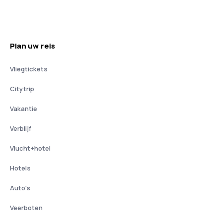
Plan uw reis
Vliegtickets
Citytrip
Vakantie
Verblijf
Vlucht+hotel
Hotels
Auto's
Veerboten