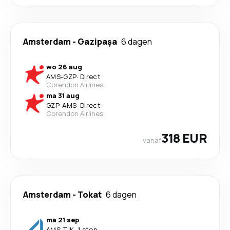
Amsterdam
-
Gazipaşa
6 dagen
wo 26 aug
AMS
-
GZP
·
Direct
Corendon Airlines
ma 31 aug
GZP
-
AMS
·
Direct
Corendon Airlines
318 EUR
vanaf
Amsterdam
-
Tokat
6 dagen
ma 21 sep
AMS
-
TJK
·
1 stop