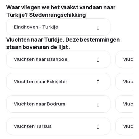
Waar vliegen we het vaakst vandaan naar
Turkije? Stedenrangschikking
Eindhoven - Turkije
Vluchten naar Turkije. Deze bestemmingen
staan bovenaan de lijst.
Vluchten naar Istanboel
Vlucht
Vluchten naar Eskişehir
Vlucht
Vluchten naar Bodrum
Vlucht
Vluchten Tarsus
Vlucht