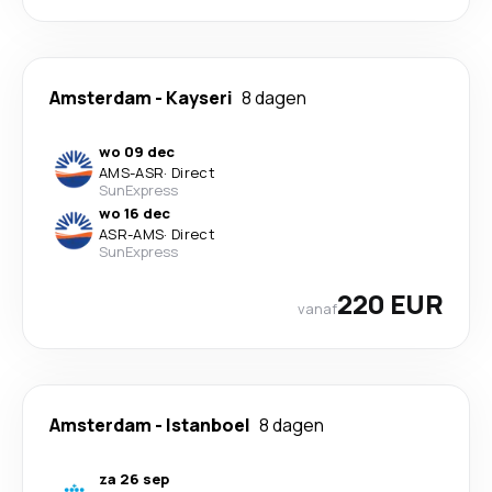
Amsterdam
-
Kayseri
8 dagen
wo 09 dec
AMS
-
ASR
·
Direct
SunExpress
wo 16 dec
ASR
-
AMS
·
Direct
SunExpress
220 EUR
vanaf
Amsterdam
-
Istanboel
8 dagen
za 26 sep