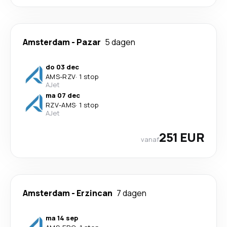
Amsterdam
-
Pazar
5 dagen
do 03 dec
AMS
-
RZV
·
1 stop
AJet
ma 07 dec
RZV
-
AMS
·
1 stop
AJet
251 EUR
vanaf
Amsterdam
-
Erzincan
7 dagen
ma 14 sep