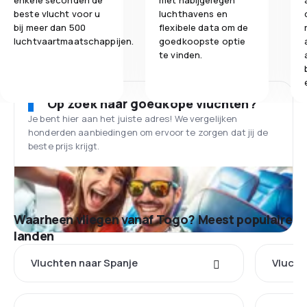
enkele seconden de
met nabijgelegen
beste vlucht voor u
luchthavens en
bij meer dan 500
flexibele data om de
luchtvaartmaatschappijen.
goedkoopste optie
te vinden.
Op zoek naar goedkope vluchten?
Je bent hier aan het juiste adres! We vergelijken
honderden aanbiedingen om ervoor te zorgen dat jij de
beste prijs krijgt.
Waarheen vliegen vanaf Togo? Meest populaire
landen
Vluchten naar Spanje
Vlucht