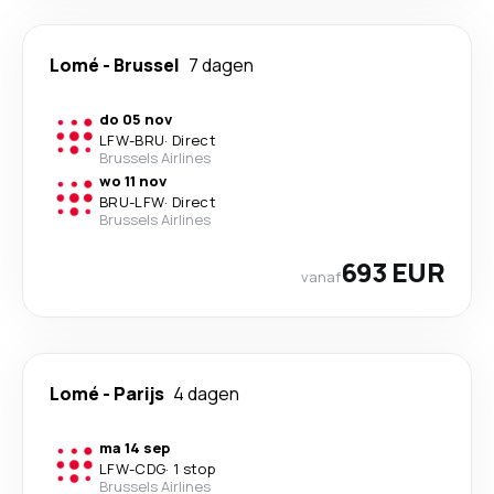
Lomé
-
Brussel
7 dagen
do 05 nov
LFW
-
BRU
·
Direct
Brussels Airlines
wo 11 nov
BRU
-
LFW
·
Direct
Brussels Airlines
693 EUR
vanaf
Lomé
-
Parijs
4 dagen
ma 14 sep
LFW
-
CDG
·
1 stop
Brussels Airlines