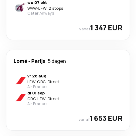
wo 07 okt
WAW
-
LFW
·
2 stops
Qatar Airways
1 347 EUR
vanaf
Lomé
-
Parijs
5 dagen
vr 28 aug
LFW
-
CDG
·
Direct
Air France
di 01 sep
CDG
-
LFW
·
Direct
Air France
1 653 EUR
vanaf