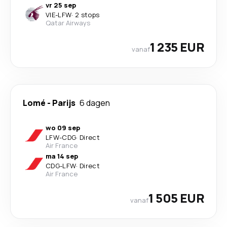
vr 25 sep
VIE
-
LFW
·
2 stops
Qatar Airways
1 235 EUR
vanaf
Lomé
-
Parijs
6 dagen
wo 09 sep
LFW
-
CDG
·
Direct
Air France
ma 14 sep
CDG
-
LFW
·
Direct
Air France
1 505 EUR
vanaf