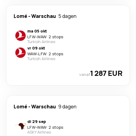
Lomé
-
Warschau
5 dagen
ma 05 okt
LFW
-
WAW
·
2 stops
Turkish Airlines
vr 09 okt
WAW
-
LFW
·
2 stops
Turkish Airlines
1 287 EUR
vanaf
Lomé
-
Warschau
9 dagen
di 29 sep
LFW
-
WAW
·
2 stops
ASKY Airlines