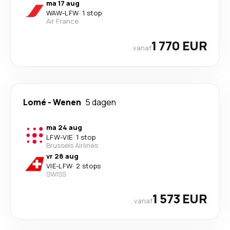
ma 17 aug
WAW
-
LFW
·
1 stop
Air France
1 770 EUR
vanaf
Lomé
-
Wenen
5 dagen
ma 24 aug
LFW
-
VIE
·
1 stop
Brussels Airlines
vr 28 aug
VIE
-
LFW
·
2 stops
SWISS
1 573 EUR
vanaf