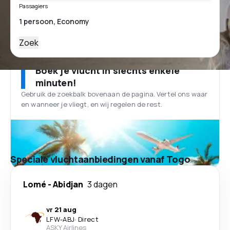
Passagiers
Zoek
Boek je vlucht in slechts enkele
minuten!
Gebruik de zoekbalk bovenaan de pagina. Vertel ons waar
en wanneer je vliegt, en wij regelen de rest.
Speciale vluchtaanbiedingen vanaf Togo
Lomé
-
Abidjan
3 dagen
vr 21 aug
LFW
-
ABJ
·
Direct
ASKY Airlines