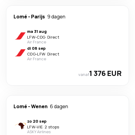
Lomé
-
Parijs
9 dagen
ma 31 aug
LFW
-
CDG
·
Direct
Air France
di 08 sep
CDG
-
LFW
·
Direct
Air France
1 376 EUR
vanaf
Lomé
-
Wenen
6 dagen
zo 20 sep
LFW
-
VIE
·
2 stops
ASKY Airlines