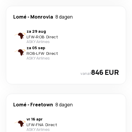
Lomé
-
Monrovia
8 dagen
za 29 aug
LFW
-
ROB
·
Direct
ASKY Airlines
za 05 sep
ROB
-
LFW
·
Direct
ASKY Airlines
846 EUR
vanaf
Lomé
-
Freetown
8 dagen
vr 16 apr
LFW
-
FNA
·
Direct
ASKY Airlines