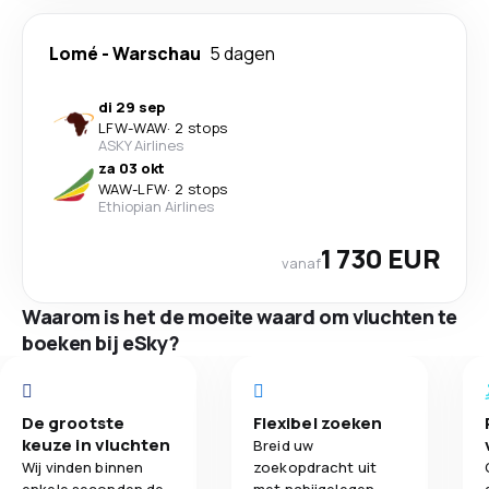
Lomé
-
Warschau
5 dagen
di 29 sep
LFW
-
WAW
·
2 stops
ASKY Airlines
za 03 okt
WAW
-
LFW
·
2 stops
Ethiopian Airlines
1 730 EUR
vanaf
Waarom is het de moeite waard om vluchten te
boeken bij eSky?
De grootste
Flexibel zoeken
keuze in vluchten
Breid uw
Wij vinden binnen
zoekopdracht uit