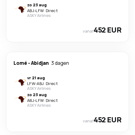
zo 23 aug
ABJ
-
LFW
·
Direct
ASKY Airlines
452 EUR
vanaf
Lomé
-
Abidjan
3 dagen
vr 21 aug
LFW
-
ABJ
·
Direct
ASKY Airlines
zo 23 aug
ABJ
-
LFW
·
Direct
ASKY Airlines
452 EUR
vanaf