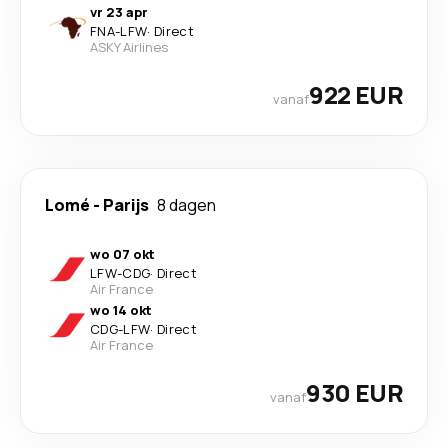
vr 23 apr
FNA
-
LFW
·
Direct
ASKY Airlines
922 EUR
vanaf
Lomé
-
Parijs
8 dagen
wo 07 okt
LFW
-
CDG
·
Direct
Air France
wo 14 okt
CDG
-
LFW
·
Direct
Air France
930 EUR
vanaf