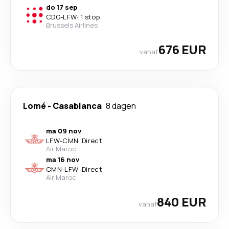
do 17 sep
CDG
-
LFW
·
1 stop
Brussels Airlines
676 EUR
vanaf
Lomé
-
Casablanca
8 dagen
ma 09 nov
LFW
-
CMN
·
Direct
Air Maroc
ma 16 nov
CMN
-
LFW
·
Direct
Air Maroc
840 EUR
vanaf