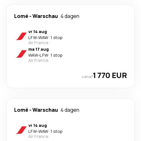
Lomé
-
Warschau
4 dagen
vr 14 aug
LFW
-
WAW
·
1 stop
Air France
ma 17 aug
WAW
-
LFW
·
1 stop
Air France
1 770 EUR
vanaf
Lomé
-
Warschau
4 dagen
vr 14 aug
LFW
-
WAW
·
1 stop
Air France